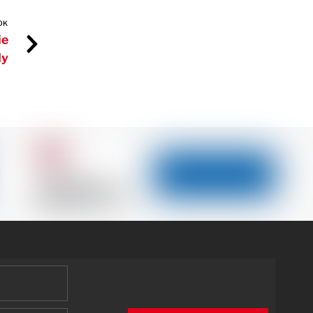
OK
ie
dy