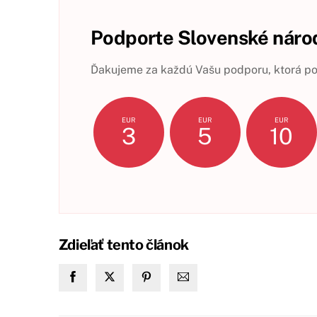
Podporte Slovenské národ
Ďakujeme za každú Vašu podporu, ktorá pom
EUR
EUR
EUR
3
5
10
Zdieľať tento článok