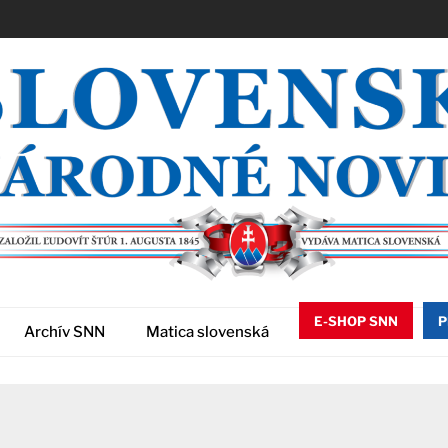
E-SHOP SNN
P
Archív SNN
Matica slovenská