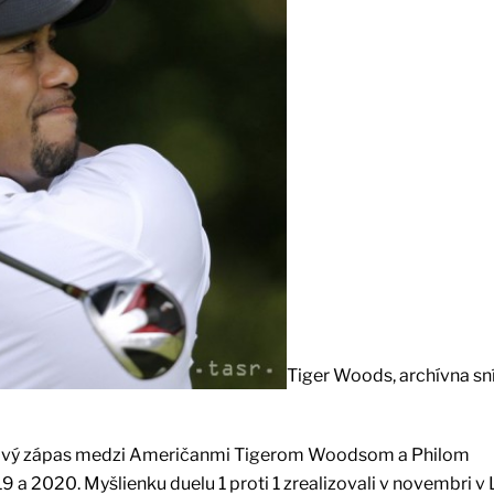
Tiger Woods, archívna sn
lfový zápas medzi Američanmi Tigerom Woodsom a Philom
 a 2020. Myšlienku duelu 1 proti 1 zrealizovali v novembri v 