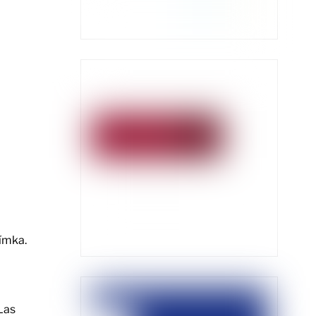
ímka.
Las