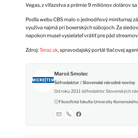
Vegas, z víťazstva a prémie 9 miliónov dolárov s
Podľa webu CBS malo o jednodňový miniturnaj zá
využíva najmä pri boxerských súbojoch. Za sledov
napokon musel vysielateľ vrátiť pre pád streamov
Zdroj:
Teraz.sk
, spravodajský portál tlačovej agen
Maroš Smolec
Šéfredaktor / Slovenské národné noviny
Od roku 2011 šéfredaktor Slovenských nár
Filozofická fakulta Univerzity Komenského,