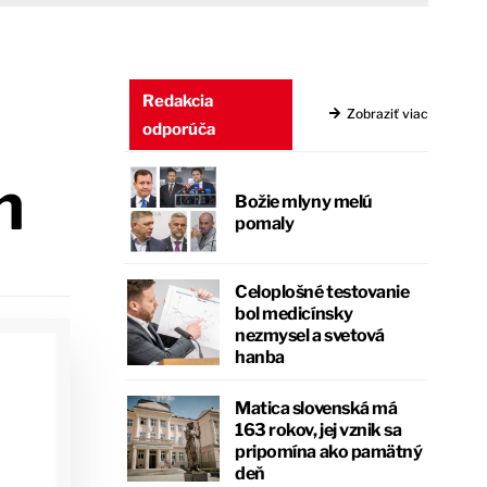
Redakcia
Zobraziť viac
odporúča
h
Božie mlyny melú
pomaly
Celoplošné testovanie
bol medicínsky
nezmysel a svetová
hanba
Matica slovenská má
163 rokov, jej vznik sa
pripomína ako pamätný
deň