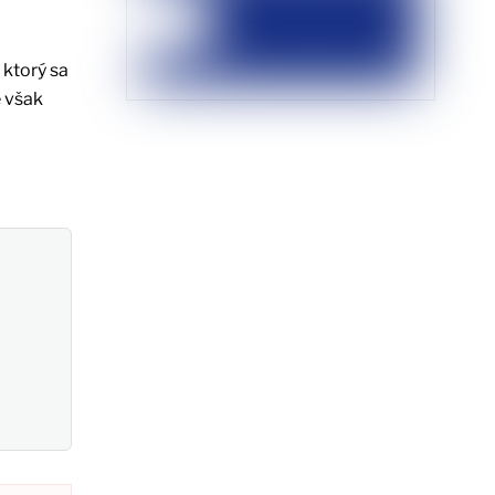
ktorý sa
e však