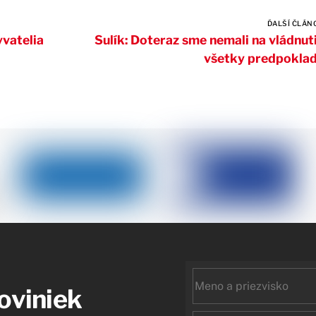
ĎALŠÍ ČLÁN
vatelia
Sulík: Doteraz sme nemali na vládnut
všetky predpokla
First
noviniek
name