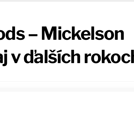
ods – Mickelson
j v ďalších rokoc