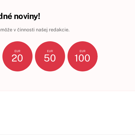
né noviny!
ôže v činnosti našej redakcie.
EUR
EUR
EUR
20
50
100