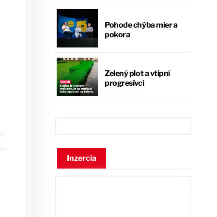
Pohode chýba mier a
pokora
Zelený plot a vtipní
progresívci
Inzercia