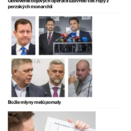
Obnovenie bojových operácií uzavrelo tok ropy z
perzských monarchií
Božie mlyny melú pomaly