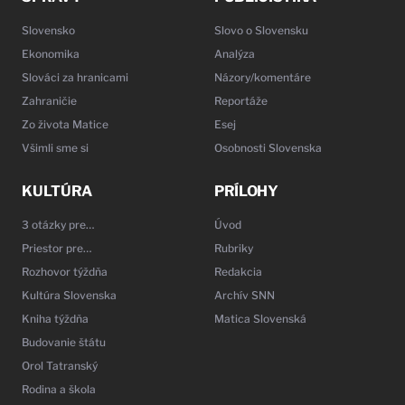
Slovensko
Slovo o Slovensku
Ekonomika
Analýza
Slováci za hranicami
Názory/komentáre
Zahraničie
Reportáže
Zo života Matice
Esej
Všimli sme si
Osobnosti Slovenska
KULTÚRA
PRÍLOHY
3 otázky pre…
Úvod
Priestor pre…
Rubriky
Rozhovor týždňa
Redakcia
Kultúra Slovenska
Archív SNN
Kniha týždňa
Matica Slovenská
Budovanie štátu
Orol Tatranský
Rodina a škola