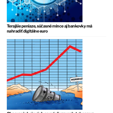
Terajšie peniaze, súčasné mince aj bankovky má
nahradiť digitálne euro