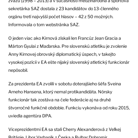
zväzu (1998 – 2013) a v súčasnosti medzinárodná a športová
sekretárka SAZ dostala z 23 kandidátov do 13-členného
orgánu tretí najvyšší počet hlasov – 42 z 50 možných.
Informovala o tom webstránka SAZ.
O jeden viac ako Kirnová získali len Francúz Jean Gracia a
Márton Gyulai z Maďarska. Pre slovenskú atletiku je zvolenie
Anny Kirnovej obrovský diplomatický úspech, v takejto
vysokej pozícii v EA ešte nijaký slovenský atletický funkcionár
nepôsobil.
Za prezidenta EA zvolili v sobotu doterajšieho šéfa Sveina
Arneho Hansena, ktorý nemal protikandidáta. Nórsky
funkcionár tak zostáva na čele federácie aj na druhé
štvorročné funkčné obdobie. Funkciu vykonáva od roku 2015,
uviedla agentúra DPA.
Viceprezidentmi EA sa stali Cherry Alexanderová z Veľkej
Británie, Libor Varhaník z Česka a Bulhar Dobromir