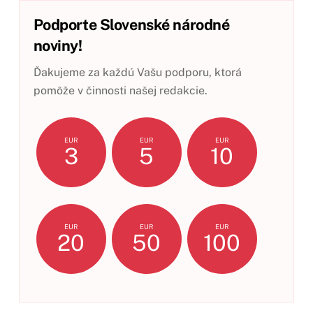
Podporte Slovenské národné
noviny!
Ďakujeme za každú Vašu podporu, ktorá
pomôže v činnosti našej redakcie.
EUR
EUR
EUR
3
5
10
EUR
EUR
EUR
20
50
100