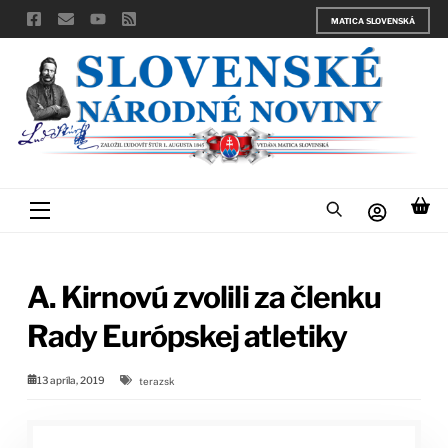
Skip
MATICA SLOVENSKÁ
to
content
Menu
A. Kirnovú zvolili za členku
Rady Európskej atletiky
13 apríla, 2019
terazsk