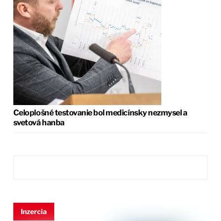
Celoplošné testovanie bol medicínsky nezmysel a
svetová hanba
Inzercia