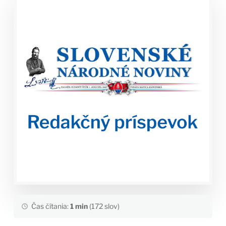
Čas čítania:
1 min
(172 slov)