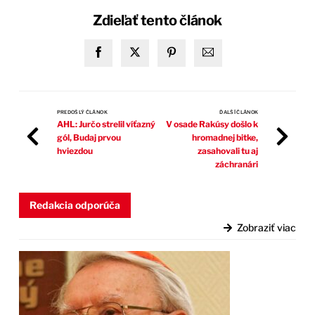
Zdieľať tento článok
PREDOŠLÝ ČLÁNOK
ĎALŠÍ ČLÁNOK
AHL: Jurčo strelil víťazný
V osade Rakúsy došlo k
gól, Budaj prvou
hromadnej bitke,
hviezdou
zasahovali tu aj
záchranári
Redakcia odporúča
Zobraziť viac