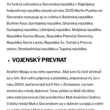
Vo funkcii veľvyslanca Slovenskej republiky v Nigérijskej
federatívnej republike pôsobí od roka 2025 Martin Podstavek.
Slovensko zastupuje aj vo vzťahu k Beninskej republike,
Burkine Faso, Gambijskej republike, Ghanskej republike,
Guinejskej republike, Libérijskej republike, Malijskej republike,
Republike Guinea Bissau, Republike Pobrežia Slonoviny,
Republike Sierra Leone, Republike Sv. Tomáš a Princov
ostrov, Stredoafrickej republike a Togskej republike.
VOJENSKÝ PREVRAT
Ibrahim Maiga si na neho spomína: „Mal som tú česť stretnúť
sa s ním. Bol veľmi príjemný a priateľský, pripomenul mi, že v
roku 2000, keď sme boli točiť film v Zimbabwe, ma tam
stretol ako mladý diplomat, Teraz prišiel na Mali oficiálne
odovzdať poverovací list prezidentovi Mali Assimiovi Goïtovi.
Vzťahy medzi Mali a Slovenskom sa v dobrom vyvíjajú a veľmi
sa z toho teším.“ Mali je jednou z najchudobnejších krajín