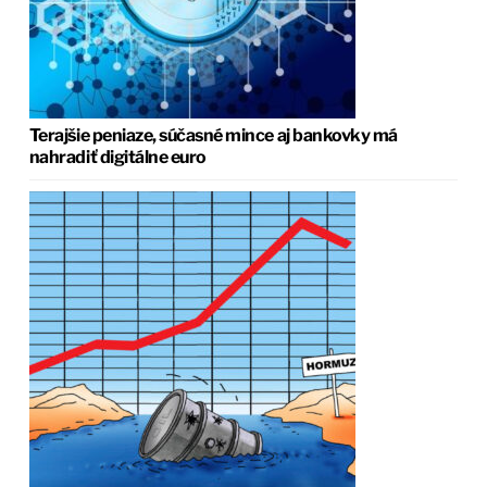
Terajšie peniaze, súčasné mince aj bankovky má
nahradiť digitálne euro