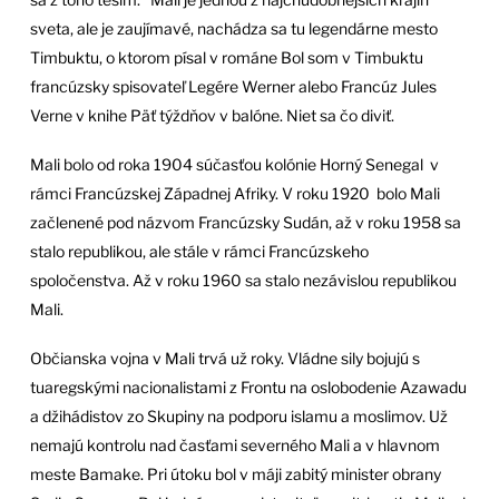
sveta, ale je zaujímavé, nachádza sa tu legendárne mesto
Timbuktu, o ktorom písal v románe Bol som v Timbuktu
francúzsky spisovateľ Legére Werner alebo Francúz Jules
Verne v knihe Päť týždňov v balóne. Niet sa čo diviť.
Mali bolo od roka 1904 súčasťou kolónie Horný Senegal v
rámci Francúzskej Západnej Afriky. V roku 1920 bolo Mali
začlenené pod názvom Francúzsky Sudán, až v roku 1958 sa
stalo republikou, ale stále v rámci Francúzskeho
spoločenstva. Až v roku 1960 sa stalo nezávislou republikou
Mali.
Občianska vojna v Mali trvá už roky. Vládne sily bojujú s
tuaregskými nacionalistami z Frontu na oslobodenie Azawadu
a džihádistov zo Skupiny na podporu islamu a moslimov. Už
nemajú kontrolu nad časťami severného Mali a v hlavnom
meste Bamake. Pri útoku bol v máji zabitý minister obrany