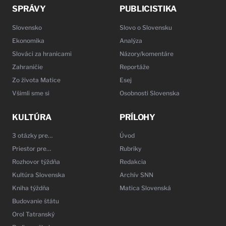
SPRÁVY
PUBLICISTIKA
Slovensko
Slovo o Slovensku
Ekonomika
Analýza
Slováci za hranicami
Názory/komentáre
Zahraničie
Reportáže
Zo života Matice
Esej
Všimli sme si
Osobnosti Slovenska
KULTÚRA
PRÍLOHY
3 otázky pre…
Úvod
Priestor pre…
Rubriky
Rozhovor týždňa
Redakcia
Kultúra Slovenska
Archív SNN
Kniha týždňa
Matica Slovenská
Budovanie štátu
Orol Tatranský