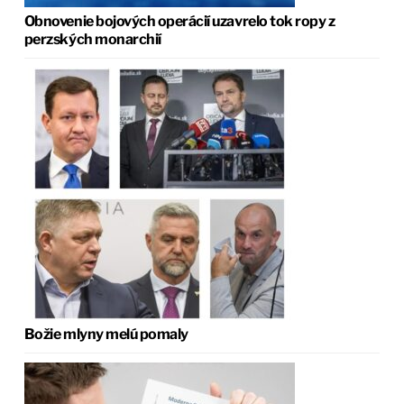
Obnovenie bojových operácií uzavrelo tok ropy z
perzských monarchií
Božie mlyny melú pomaly