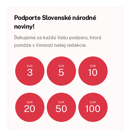
Podporte Slovenské národné
noviny!
Ďakujeme za každú Vašu podporu, ktorá
pomôže v činnosti našej redakcie.
EUR
EUR
EUR
3
5
10
EUR
EUR
EUR
20
50
100