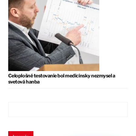
Celoplošné testovanie bol medicínsky nezmysel a
svetová hanba