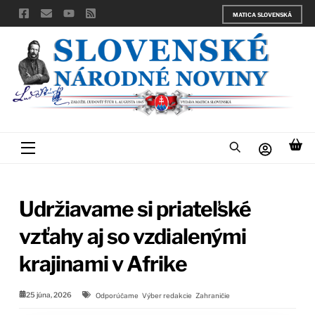
Skip
MATICA SLOVENSKÁ
to
content
Menu
Udržiavame si priateľské
vzťahy aj so vzdialenými
krajinami v Afrike
25 júna, 2026
Odporúčame
Výber redakcie
Zahraničie