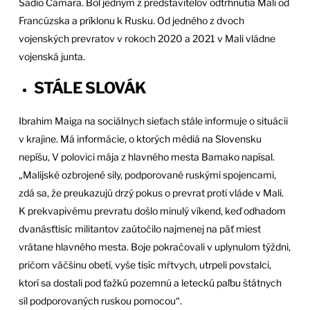
Sadio Camara. Bol jedným z predstaviteľov odtrhnutia Mali od
Francúzska a príklonu k Rusku. Od jedného z dvoch
vojenských prevratov v rokoch 2020 a 2021 v Mali vládne
vojenská junta.
STÁLE SLOVÁK
Ibrahim Maiga na sociálnych sieťach stále informuje o situácii
v krajine. Má informácie, o ktorých médiá na Slovensku
nepíšu, V polovici mája z hlavného mesta Bamako napísal.
„Malijské ozbrojené sily, podporované ruskými spojencami,
zdá sa, že preukazujú drzý pokus o prevrat proti vláde v Mali.
K prekvapivému prevratu došlo minulý víkend, keď odhadom
dvanásťtisíc militantov zaútočilo najmenej na päť miest
vrátane hlavného mesta. Boje pokračovali v uplynulom týždni,
pričom väčšinu obetí, vyše tisíc mŕtvych, utrpeli povstalci,
ktorí sa dostali pod ťažkú pozemnú a leteckú paľbu štátnych
síl podporovaných ruskou pomocou“.