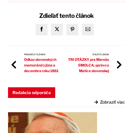
Zdieľať tento článok
PREDOŠLÝ ČLÁNOK
ĎALŠÍ ČLÁNOK
Odkaz slovenských
TRI OTÁZKY pre Maroša
memoránd z júna a
SMOLCA, správcu
decembra roku 1861
Matice slovenskej
Redakcia odporúča
Zobraziť viac