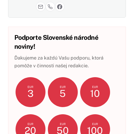
Podporte Slovenské národné
noviny!
Ďakujeme za každú Vašu podporu, ktorá
pomôže v činnosti našej redakcie.
EUR
EUR
EUR
3
5
10
EUR
EUR
EUR
20
50
100