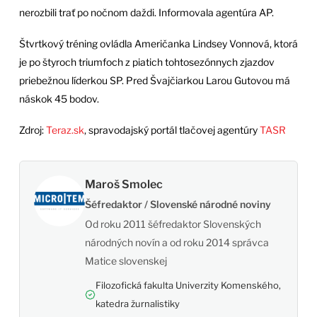
nerozbili trať po nočnom daždi. Informovala agentúra AP.
Štvrtkový tréning ovládla Američanka Lindsey Vonnová, ktorá
je po štyroch triumfoch z piatich tohtosezónnych zjazdov
priebežnou líderkou SP. Pred Švajčiarkou Larou Gutovou má
náskok 45 bodov.
Zdroj:
Teraz.sk
, spravodajský portál tlačovej agentúry
TASR
Maroš Smolec
Šéfredaktor / Slovenské národné noviny
Od roku 2011 šéfredaktor Slovenských
národných novín a od roku 2014 správca
Matice slovenskej
Filozofická fakulta Univerzity Komenského,
katedra žurnalistiky