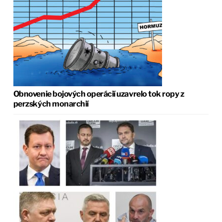
Obnovenie bojových operácií uzavrelo tok ropy z
perzských monarchií