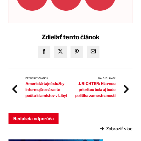
Zdieľať tento článok
PREDOŠLÝ ČLÁNOK
ĎALŠÍ ČLÁNOK
Americké tajné služby
J. RICHTER: Hlavnou
informujú o náraste
prioritou bola aj bude
počtu islamistov v Líbyi
politika zamestnanosti
Redakcia odporúča
Zobraziť viac