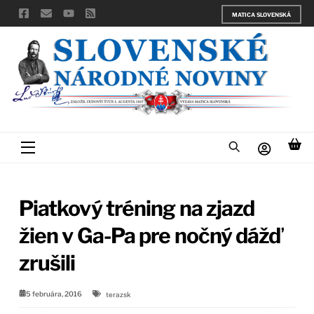
Skip
MATICA SLOVENSKÁ
to
content
Menu
Piatkový tréning na zjazd
žien v Ga-Pa pre nočný dážď
zrušili
5 februára, 2016
terazsk