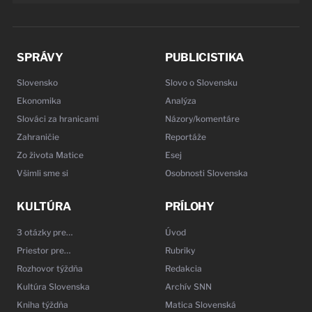
SPRÁVY
PUBLICISTIKA
Slovensko
Slovo o Slovensku
Ekonomika
Analýza
Slováci za hranicami
Názory/komentáre
Zahraničie
Reportáže
Zo života Matice
Esej
Všimli sme si
Osobnosti Slovenska
KULTÚRA
PRÍLOHY
3 otázky pre…
Úvod
Priestor pre…
Rubriky
Rozhovor týždňa
Redakcia
Kultúra Slovenska
Archív SNN
Kniha týždňa
Matica Slovenská