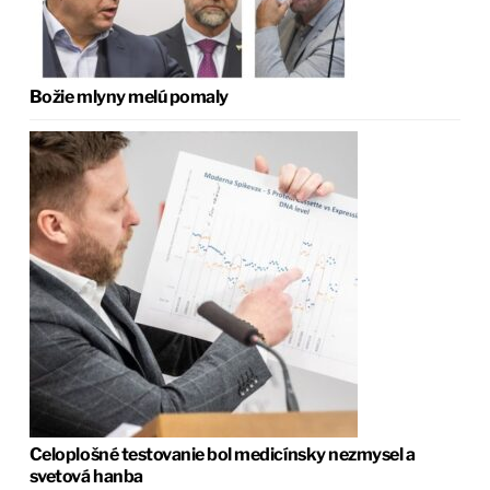
Božie mlyny melú pomaly
Celoplošné testovanie bol medicínsky nezmysel a
svetová hanba