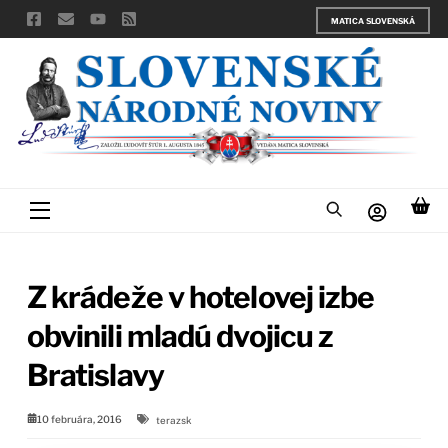
Skip
MATICA SLOVENSKÁ
to
content
Menu
Z krádeže v hotelovej izbe
obvinili mladú dvojicu z
Bratislavy
10 februára, 2016
terazsk