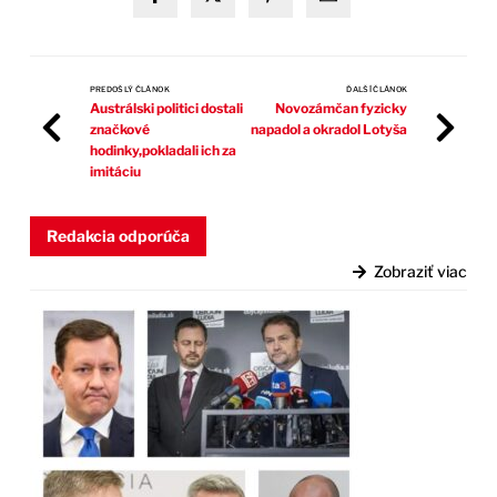
PREDOŠLÝ ČLÁNOK
ĎALŠÍ ČLÁNOK
Austrálski politici dostali
Novozámčan fyzicky
značkové
napadol a okradol Lotyša
hodinky,pokladali ich za
imitáciu
Redakcia odporúča
Zobraziť viac