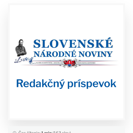
Čas čítania:
1 min
(163 slov)