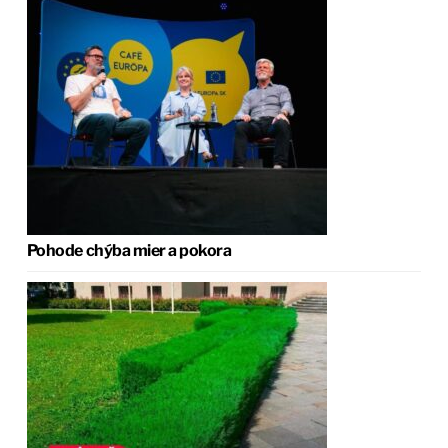
Pohode chýba mier a pokora