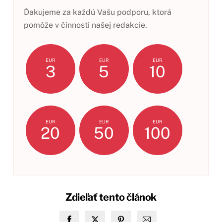
Ďakujeme za každú Vašu podporu, ktorá
pomôže v činnosti našej redakcie.
EUR
EUR
EUR
3
5
10
EUR
EUR
EUR
20
50
100
Zdieľať tento článok