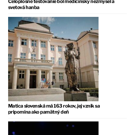
Celoplošné testovanie bol medicínsky nezmysel a
svetová hanba
Matica slovenská má 163 rokov, jej vznik sa
pripomína ako pamätný deň