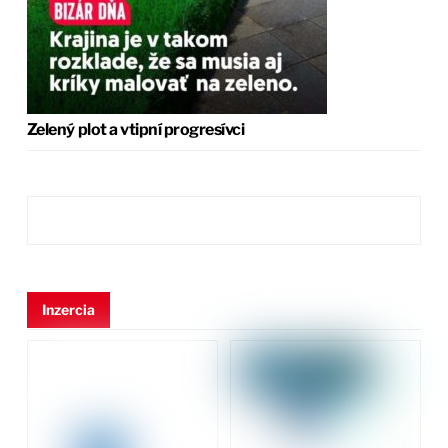
Zelený plot a vtipní progresívci
Inzercia