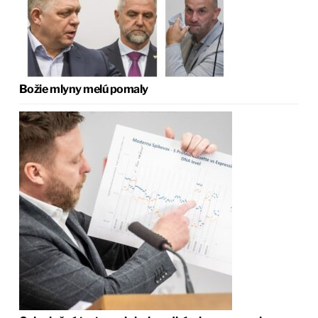
Božie mlyny melú pomaly