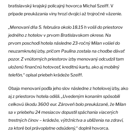
bratislavský krajský policajný hovorca Michal Szeiff. V
prípade preukázania viny hrozí dvojici až trojročné väzenie.
„Menovaní dňa 5. februára okolo 18.15 h vošli do priestorov
jedného z hotelov v prvom Bratislavskom okrese. Na
prvom poschodí hotela následne 23-ročný Milan vošiel do
neuzamknutej izby, pričom Paulína zostala na chodbe dávať
pozor. Z vnútorných priestorov izby menovaný odcudzil tam
uloženú finančnú hotovosť, kreditnú kartu, ako aj mobilný
telefón,“
opísal priebeh krádeže Szeiff.
Obaja menovaní podľa jeho slov následne z hotelovej izby, ako
aj z priestorov hotela odišli.
„Uvedeným konaním spôsobili
celkovú škodu 3600 eur. Zároveň bolo preukázané, že Milan
sa v priebehu 24 mesiacov dopustil spáchania viacerých
trestných činov – krádeže, výtržníctva a ublíženia na zdraví,
za ktoré bol právoplatne odsúdený,“
doplnil hovorca.