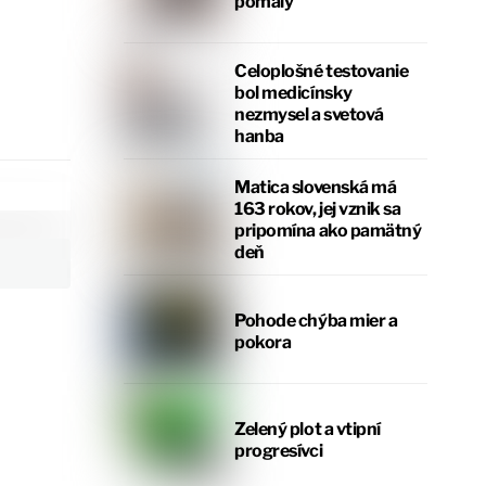
pomaly
Celoplošné testovanie
bol medicínsky
nezmysel a svetová
hanba
Matica slovenská má
163 rokov, jej vznik sa
pripomína ako pamätný
deň
Pohode chýba mier a
pokora
Zelený plot a vtipní
progresívci