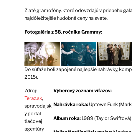
Zlaté gramofóny, ktoré odovzdajú v priebehu gala
najdôležitejšie hudobné ceny na svete.
Fotogaléria z 58. ročníka Grammy:
Do súťaže boli zapojené najlepšie nahrávky, komp
2015).
Zdroj:
Výberový zoznam víťazov:
Teraz.sk
,
Nahrávka roka:
Uptown Funk (Mark
spravodajsk
ý portál
Album roka:
1989 (Taylor Swiftová)
tlačovej
agentúry