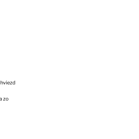
 hviezd
a zo