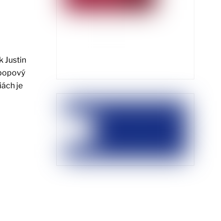
k Justin
 popový
iách je