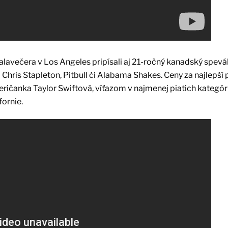
lavečera v Los Angeles pripísali aj 21-ročný kanadský spevá
 Chris Stapleton, Pitbull či Alabama Shakes. Ceny za najlepší
eričanka Taylor Swiftová, víťazom v najmenej piatich kategór
ornie.