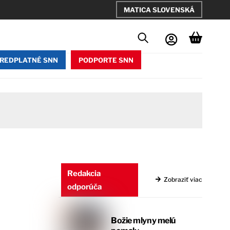
MATICA SLOVENSKÁ
REDPLATNÉ SNN
PODPORTE SNN
Redakcia
Zobraziť viac
odporúča
a
Božie mlyny melú