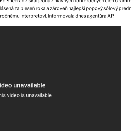
 Ed Sheeran získal jednu z hlavných tohtoročných cien Gramm
hlásená za pieseň roka a zároveň najlepší popový sólový predn
ročnému interpretovi, informovala dnes agentúra AP.