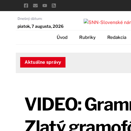
Skip
to
content
Dnešný dátum:
piatok, 7 augusta, 2026
Úvod
Rubriky
Redakcia
Aktuálne správy
VIDEO: Gramm
Zlatý gramof