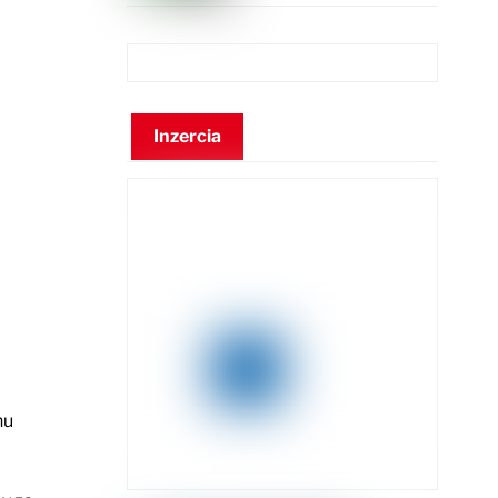
Inzercia
nu