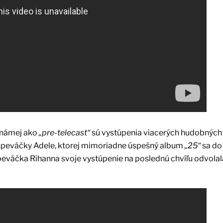
známej ako
„pre-telecast“
sú vystúpenia viacerých hudobných
 speváčky Adele, ktorej mimoriadne úspešný album
„25“
sa do
peváčka Rihanna svoje vystúpenie na poslednú chvíľu odvolal