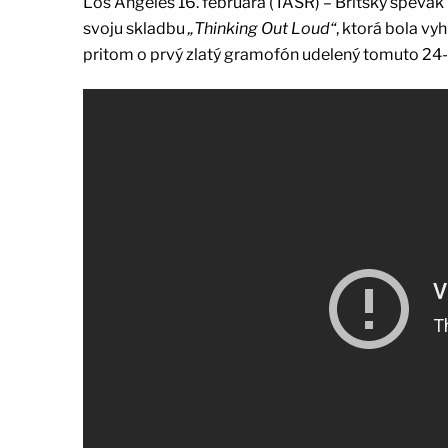
Los Angeles 16. februára (TASR) – Britský spevák
svoju skladbu
„Thinking Out Loud“
, ktorá bola vy
pritom o prvý zlatý gramofón udelený tomuto 24-