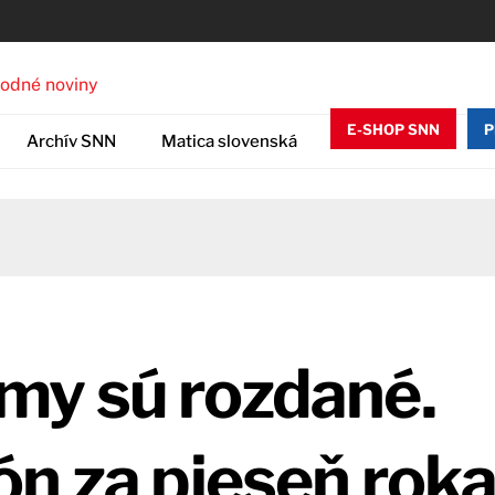
E-SHOP SNN
P
Archív SNN
Matica slovenská
y sú rozdané.
ón za pieseň rok