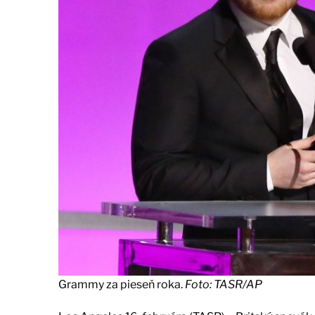
Grammy za pieseň roka.
Foto: TASR/AP