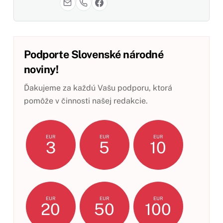
Podporte Slovenské národné
noviny!
Ďakujeme za každú Vašu podporu, ktorá
pomôže v činnosti našej redakcie.
EUR
EUR
EUR
3
5
10
EUR
EUR
EUR
20
50
100