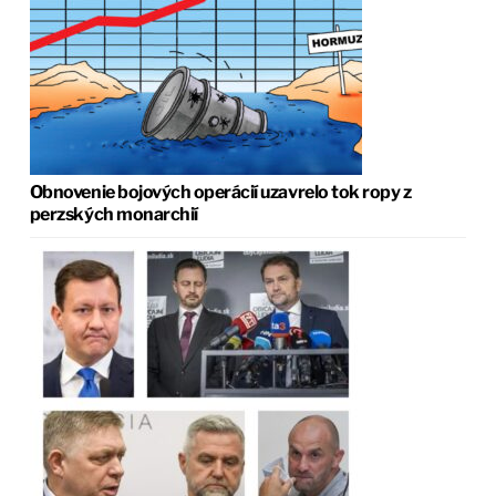
Obnovenie bojových operácií uzavrelo tok ropy z
perzských monarchií