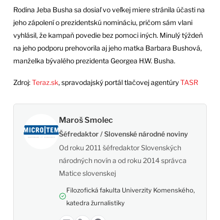
Rodina Jeba Busha sa dosiaľ vo veľkej miere stránila účasti na
jeho zápolení o prezidentskú nomináciu, pričom sám vlani
vyhlásil, že kampaň povedie bez pomoci iných. Minulý týždeň
na jeho podporu prehovorila aj jeho matka Barbara Bushová,
manželka bývalého prezidenta Georgea H.W. Busha.
Zdroj:
Teraz.sk
, spravodajský portál tlačovej agentúry
TASR
Maroš Smolec
Šéfredaktor / Slovenské národné noviny
Od roku 2011 šéfredaktor Slovenských
národných novín a od roku 2014 správca
Matice slovenskej
Filozofická fakulta Univerzity Komenského,
katedra žurnalistiky