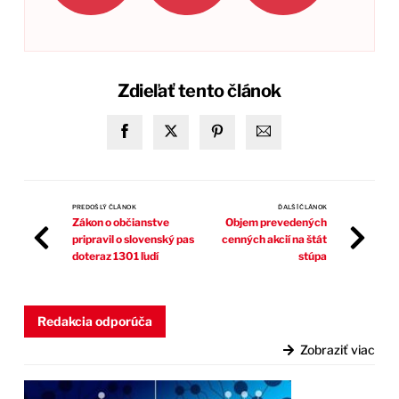
Zdieľať tento článok
PREDOŠLÝ ČLÁNOK
ĎALŠÍ ČLÁNOK
Zákon o občianstve
Objem prevedených
pripravil o slovenský pas
cenných akcií na štát
doteraz 1301 ľudí
stúpa
Redakcia odporúča
Zobraziť viac