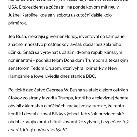
USA. Exprezident sa zúčastnil na pondelkovom mítingu v
Južnej Karolíne, kde sa v sobotu uskutoční ďalšie kolo
primárok.
Jeb Bush, niekdajší guvernér Floridy, investoval do kampane
značné množstvo prostriedkov, avšak dosiaľ bez želaného
účinku. Snaží sa vyrovnať s ďalšími dvoma republikánskymi
nominantmi – podnikateľom Donaldom Trumpom a texaským
senátorom Tedom Cruzom, ktorí vyhrali primárky v New
Hampshire a Iowe, uviedla dnes stanica BBC.
Politické dedičstvo Georgea W. Busha sa stalo cieľom ostrých
útokov zo strany favorita Trumpa, ktorý ho v televíznej debate
obvinil z klamstva o príčinách irackej vojny, tvrdiac, že tento
konflikt destabilizoval Blízky východ. Jeb však prezidentské
obdobie svojho brata bránil slovami, že vytvoril
„bezpečnostný
aparát, ktorý chráni všetkých“.