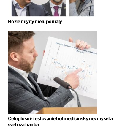
Božie mlyny melú pomaly
Celoplošné testovanie bol medicínsky nezmysel a
svetová hanba