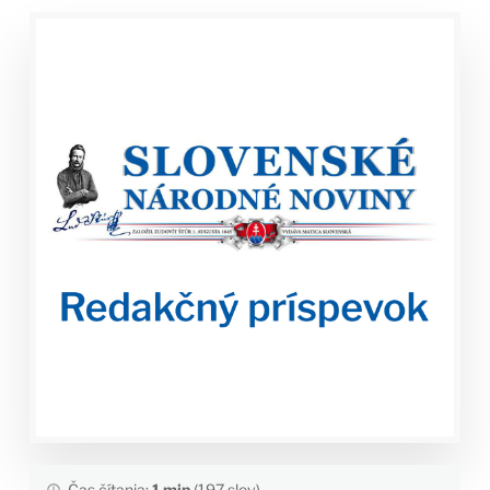
Čas čítania:
1 min
(197 slov)