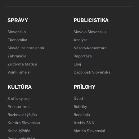
SPRÁVY
PUBLICISTIKA
Slovensko
Slovo o Slovensku
Ekonomika
Analýza
Slováci za hranicami
Názory/komentáre
Zahraničie
Reportáže
Zo života Matice
Esej
Všimli sme si
Osobnosti Slovenska
KULTÚRA
PRÍLOHY
3 otázky pre…
Úvod
Priestor pre…
Rubriky
Rozhovor týždňa
Redakcia
Kultúra Slovenska
Archív SNN
Kniha týždňa
Matica Slovenská
Budovanie štátu