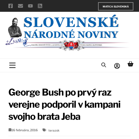
Skip
MATICA SLOVENSKÁ
to
content
Menu
George Bush po prvý raz
verejne podporil v kampani
svojho brata Jeba
16 februára, 2016
terazsk