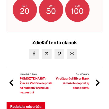
EUR
EUR
EUR
20
50
100
Zdieľať tento článok
PREDOŠLÝ ČLÁNOK
ĎALŠÍ ČLÁNOK
POMÔŽTE NÁJSŤ:
V reštaurácii River Bank
Žiačka Viktória neprišla
si môžete dopriať aj
na hudobný krúžok,je
počas pôstu
nezvestná
Redakcia odporúča