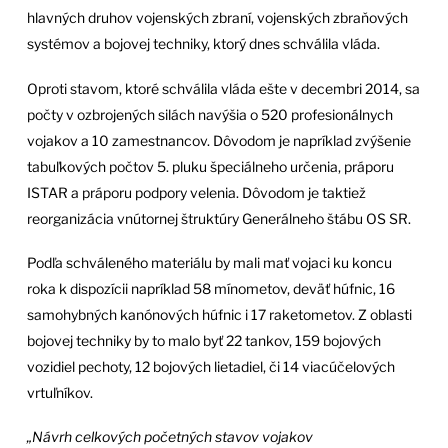
hlavných druhov vojenských zbraní, vojenských zbraňových
systémov a bojovej techniky, ktorý dnes schválila vláda.
Oproti stavom, ktoré schválila vláda ešte v decembri 2014, sa
počty v ozbrojených silách navýšia o 520 profesionálnych
vojakov a 10 zamestnancov. Dôvodom je napríklad zvýšenie
tabuľkových počtov 5. pluku špeciálneho určenia, práporu
ISTAR a práporu podpory velenia. Dôvodom je taktiež
reorganizácia vnútornej štruktúry Generálneho štábu OS SR.
Podľa schváleného materiálu by mali mať vojaci ku koncu
roka k dispozícii napríklad 58 mínometov, deväť húfnic, 16
samohybných kanónových húfnic i 17 raketometov. Z oblasti
bojovej techniky by to malo byť 22 tankov, 159 bojových
vozidiel pechoty, 12 bojových lietadiel, či 14 viacúčelových
vrtuľníkov.
„Návrh celkových početných stavov vojakov