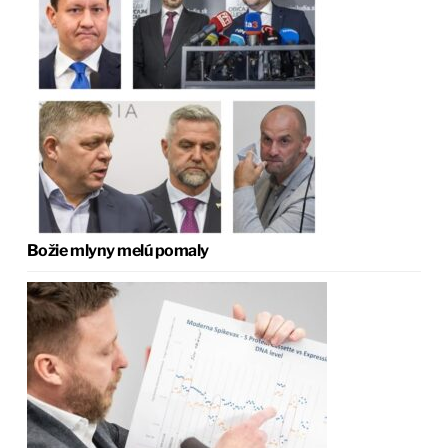
Božie mlyny melú pomaly