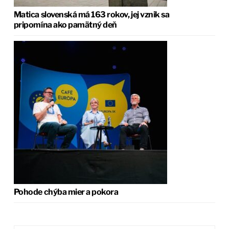
Matica slovenská má 163 rokov, jej vznik sa
pripomína ako pamätný deň
Pohode chýba mier a pokora