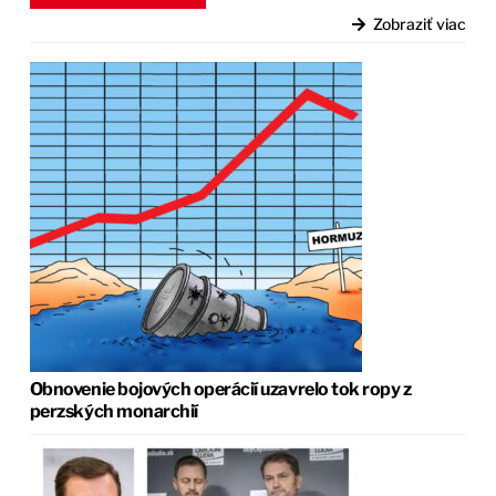
Zobraziť viac
Obnovenie bojových operácií uzavrelo tok ropy z
perzských monarchií