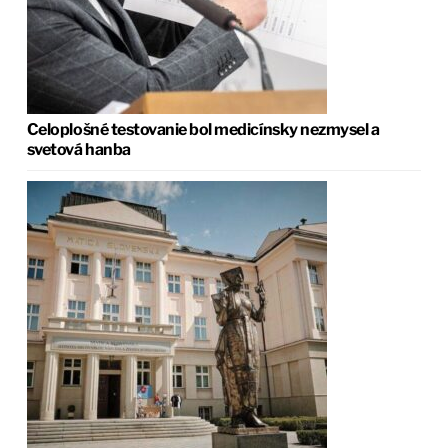
Celoplošné testovanie bol medicínsky nezmysel a
svetová hanba