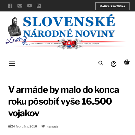
Skip
MATICA SLOVENSKÁ
to
content
Menu
V armáde by malo do konca
roku pôsobiť vyše 16.500
vojakov
24 februára, 2016
terazsk