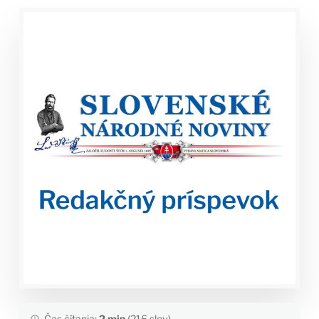
Čas čítania:
2 min
(216 slov)