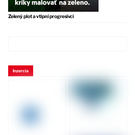
Zelený plot a vtipní progresívci
Inzercia