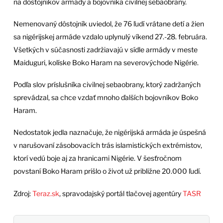
na dôstojníkov armády a bojovníka civilnej sebaobrany.
Nemenovaný dôstojník uviedol, že 76 ľudí vrátane detí a žien
sa nigérijskej armáde vzdalo uplynulý víkend 27.-28. februára.
Všetkých v súčasnosti zadržiavajú v sídle armády v meste
Maiduguri, kolíske Boko Haram na severovýchode Nigérie.
Podľa slov príslušníka civilnej sebaobrany, ktorý zadržaných
sprevádzal, sa chce vzdať mnoho ďalších bojovníkov Boko
Haram.
Nedostatok jedla naznačuje, že nigérijská armáda je úspešná
v narušovaní zásobovacích trás islamistických extrémistov,
ktorí vedú boje aj za hranicami Nigérie. V šesťročnom
povstaní Boko Haram prišlo o život už približne 20.000 ľudí.
Zdroj:
Teraz.sk
, spravodajský portál tlačovej agentúry
TASR