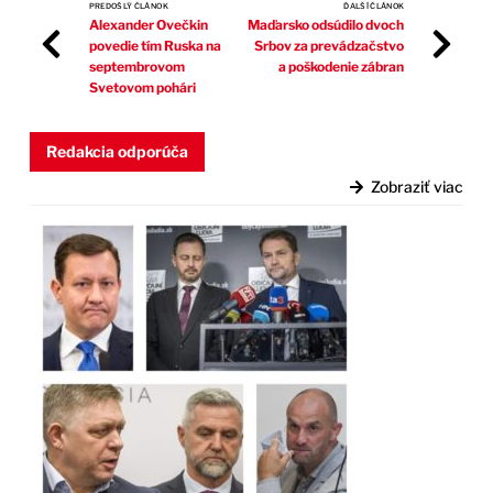
PREDOŠLÝ ČLÁNOK
ĎALŠÍ ČLÁNOK
Alexander Ovečkin
Maďarsko odsúdilo dvoch
povedie tím Ruska na
Srbov za prevádzačstvo
septembrovom
a poškodenie zábran
Svetovom pohári
Redakcia odporúča
Zobraziť viac