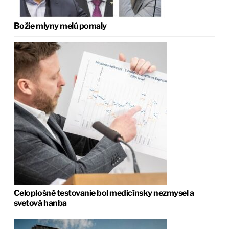
Božie mlyny melú pomaly
Celoplošné testovanie bol medicínsky nezmysel a
svetová hanba