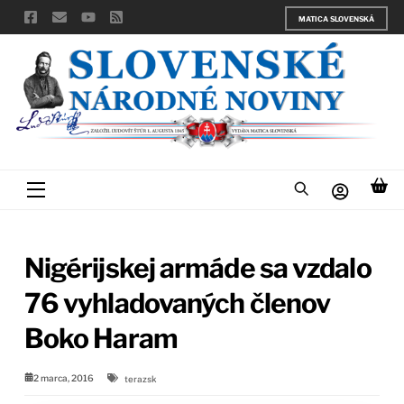
Skip
MATICA SLOVENSKÁ
to
content
Menu
Nigérijskej armáde sa vzdalo
76 vyhladovaných členov
Boko Haram
2 marca, 2016
terazsk