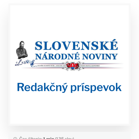
Čas čítania:
1 min
(135 slov)