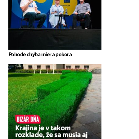
Pohode chýba mier a pokora