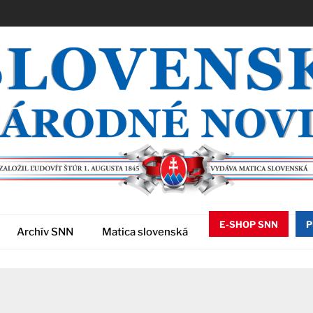
E-SHOP SNN
P
Archív SNN
Matica slovenská