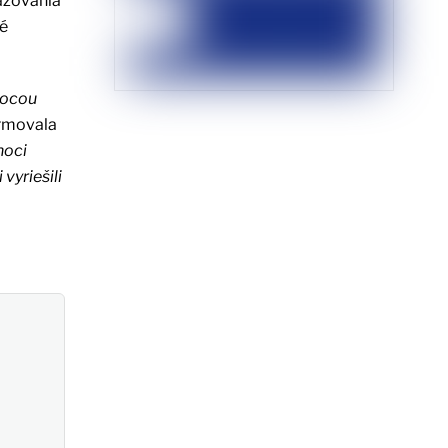
ťažovania
né
mocou
rmovala
noci
vyriešili