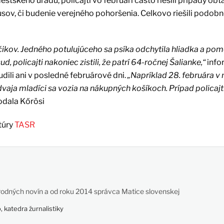
stského úradu, policajti vo februári často riešili prípady ob
usov, či budenie verejného pohoršenia. Celkovo riešili podob
čikov. Jedného potulujúceho sa psíka odchytila hliadka a po
 policajti nakoniec zistili, že patrí 64-ročnej Šalianke,“
info
dili ani v posledné februárové dni.
„Napríklad 28. februára v 
dvaja mladíci sa vozia na nákupných košíkoch. Prípad policajti 
odala Kőrösi
túry
TASR
odných novín a od roku 2014 správca Matice slovenskej
 katedra žurnalistiky