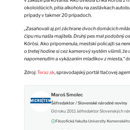
v zákaze parkovania. Ako uviedla Erika Kőrösi z me
okoloidúcich, pitia alkoholu na zastávkach autob
prípady v takmer 20 prípadoch.
„Zasahovali aj pri záchrane dvoch domácich milá
čipu mu našla majiteľa. Druhý pes mal podobný osud,
Kőrösi. Ako pripomenula, mestskí policajti sa nenu
o tretej hodine si cez kamerový systém všimli, že 
napomenutím a vykázaním mladíkov z miesta,“
d
Zdroj:
Teraz.sk
, spravodajský portál tlačovej agen
Maroš Smolec
Šéfredaktor / Slovenské národné noviny
Od roku 2011 šéfredaktor Slovenských nár
Filozofická fakulta Univerzity Komenského,