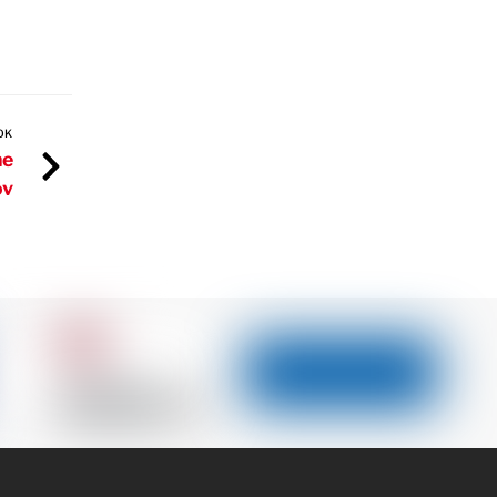
OK
ne
ov