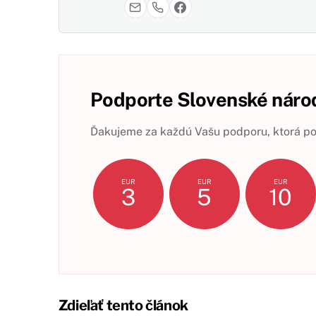
Podporte Slovenské národ
Ďakujeme za každú Vašu podporu, ktorá pom
EUR
EUR
EUR
3
5
10
Zdieľať tento článok