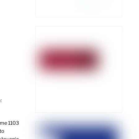
:
sume 1103
to