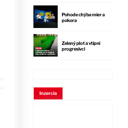
Pohode chýba mier a
pokora
Zelený plot a vtipní
progresívci
Inzercia