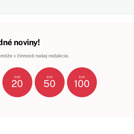
né noviny!
ôže v činnosti našej redakcie.
EUR
EUR
EUR
20
50
100