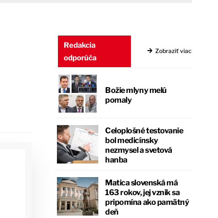
Redakcia
Zobraziť viac
odporúča
Božie mlyny melú
pomaly
Celoplošné testovanie
bol medicínsky
nezmysel a svetová
hanba
Matica slovenská má
163 rokov, jej vznik sa
pripomína ako pamätný
deň