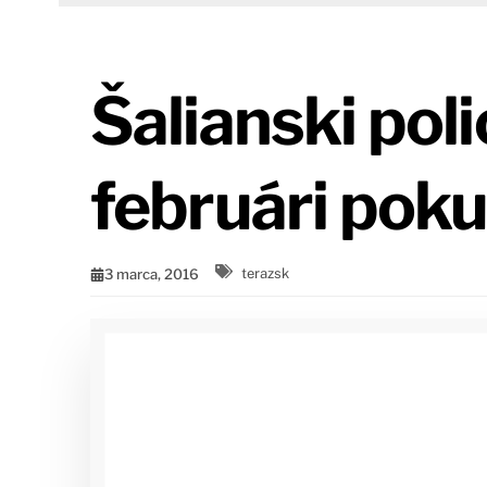
Šalianski polic
februári poku
3 marca, 2016
terazsk