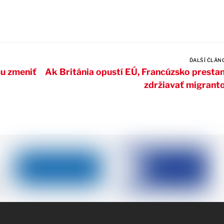
ĎALŠÍ ČLÁN
u zmeniť
Ak Británia opustí EÚ, Francúzsko presta
zdržiavať migrant