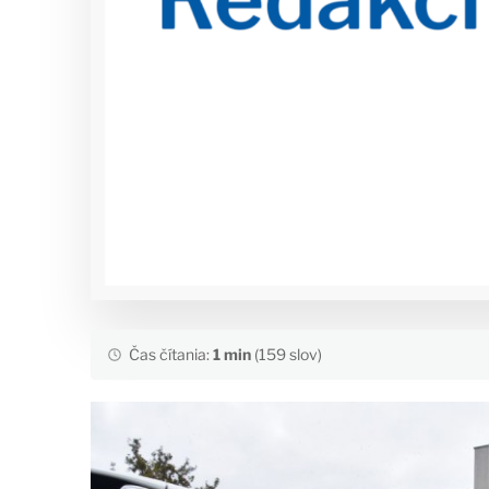
Čas čítania:
1 min
(159 slov)