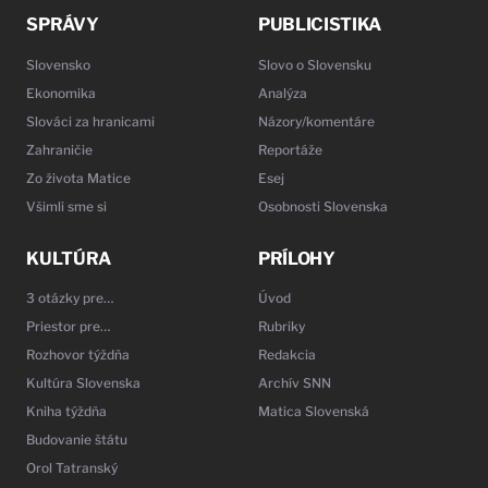
SPRÁVY
PUBLICISTIKA
Slovensko
Slovo o Slovensku
Ekonomika
Analýza
Slováci za hranicami
Názory/komentáre
Zahraničie
Reportáže
Zo života Matice
Esej
Všimli sme si
Osobnosti Slovenska
KULTÚRA
PRÍLOHY
3 otázky pre…
Úvod
Priestor pre…
Rubriky
Rozhovor týždňa
Redakcia
Kultúra Slovenska
Archív SNN
Kniha týždňa
Matica Slovenská
Budovanie štátu
Orol Tatranský