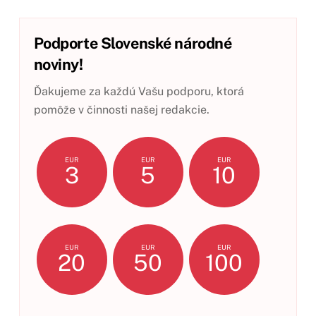
Podporte Slovenské národné
noviny!
Ďakujeme za každú Vašu podporu, ktorá
pomôže v činnosti našej redakcie.
EUR
EUR
EUR
3
5
10
EUR
EUR
EUR
20
50
100