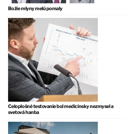
Božie mlyny melú pomaly
Celoplošné testovanie bol medicínsky nezmysel a
svetová hanba