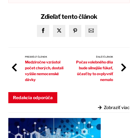
Zdieľať tento článok
PREDOŠLÝ ČLÁNOK
ĎALŠÍ ČLÁNOK
Medziročne vzrástol
Počas volebného dňa
počet chorých, dostali
bude silnejšie fúkať,
vyššie nemocenské
účasť by to ovplyvniť
dávky
nemalo
Redakcia odporúča
Zobraziť viac