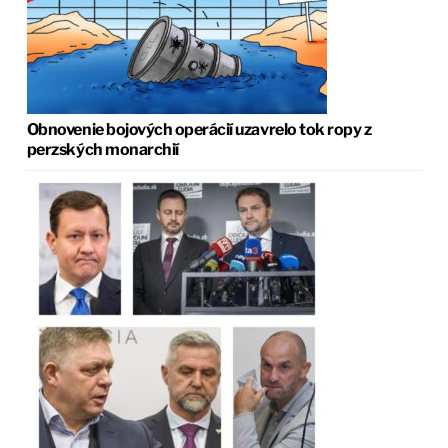
Obnovenie bojových operácií uzavrelo tok ropy z
perzských monarchií