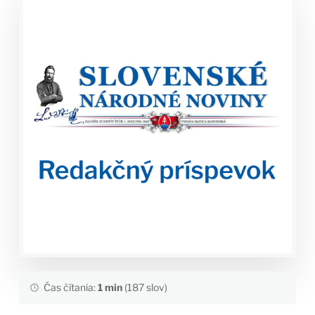
Čas čítania:
1 min
(187 slov)