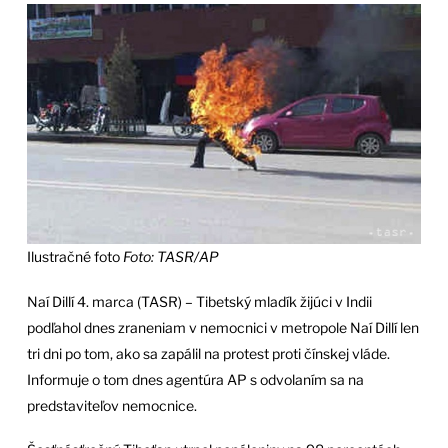
Ilustračné foto
Foto: TASR/AP
Naí Dillí 4. marca (TASR) – Tibetský mladík žijúci v Indii
podľahol dnes zraneniam v nemocnici v metropole Naí Dillí len
tri dni po tom, ako sa zapálil na protest proti čínskej vláde.
Informuje o tom dnes agentúra AP s odvolaním sa na
predstaviteľov nemocnice.