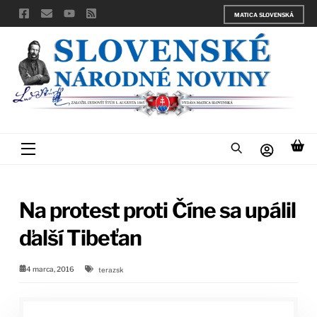
Skip
MATICA SLOVENSKÁ
to
content
Menu
Na protest proti Číne sa upálil
ďalší Tibeťan
4 marca, 2016
terazsk