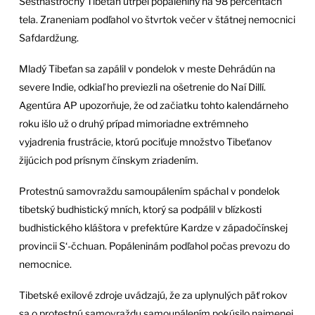
Šesťnásťročný Tibeťan utrpel popáleniny na 98 percentách
tela. Zraneniam podľahol vo štvrtok večer v štátnej nemocnici
Safdardžung.
Mladý Tibeťan sa zapálil v pondelok v meste Dehrádún na
severe Indie, odkiaľ ho previezli na ošetrenie do Naí Dillí.
Agentúra AP upozorňuje, že od začiatku tohto kalendárneho
roku išlo už o druhý prípad mimoriadne extrémneho
vyjadrenia frustrácie, ktorú pociťuje množstvo Tibeťanov
žijúcich pod prísnym čínskym zriadením.
Protestnú samovraždu samoupálením spáchal v pondelok
tibetský budhistický mních, ktorý sa podpálil v blízkosti
budhistického kláštora v prefektúre Kardze v západočínskej
provincii S‘-čchuan. Popáleninám podľahol počas prevozu do
nemocnice.
Tibetské exilové zdroje uvádzajú, že za uplynulých päť rokov
sa o protestnú samovraždu samoupálením pokúsilo najmenej