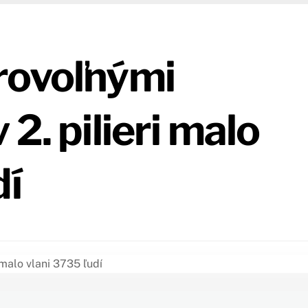
rovoľnými
2. pilieri malo
dí