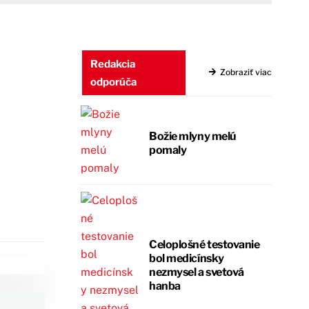
Redakcia
Zobraziť viac
odporúča
Božie mlyny melú
pomaly
Celoplošné testovanie
bol medicínsky
nezmysel a svetová
hanba