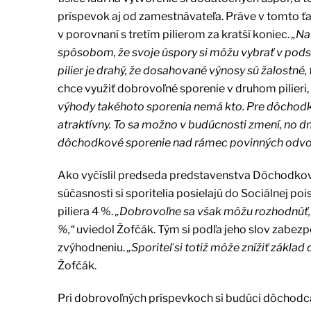
príspevok aj od zamestnávateľa. Práve v tomto ťa
v porovnaní s tretím pilierom za kratší koniec.
„Na
spôsobom, že svoje úspory si môžu vybrať v podsta
pilier je drahý, že dosahované výnosy sú žalostné,
chce využiť dobrovoľné sporenie v druhom pilieri
výhody takéhoto sporenia nemá kto. Pre dôchodko
atraktívny. To sa možno v budúcnosti zmení, no dne
dôchodkové sporenie nad rámec povinných odvodov
Ako vyčíslil predseda predstavenstva Dôchodkove
súčasnosti si sporitelia posielajú do Sociálnej 
piliera 4 %.
„Dobrovoľne sa však môžu rozhodnúť, že
%,“
uviedol Žofčák. Tým si podľa jeho slov zabez
zvýhodneniu.
„Sporiteľ si totiž môže znížiť zákl
Žofčák.
Pri dobrovoľných príspevkoch si budúci dôchodca