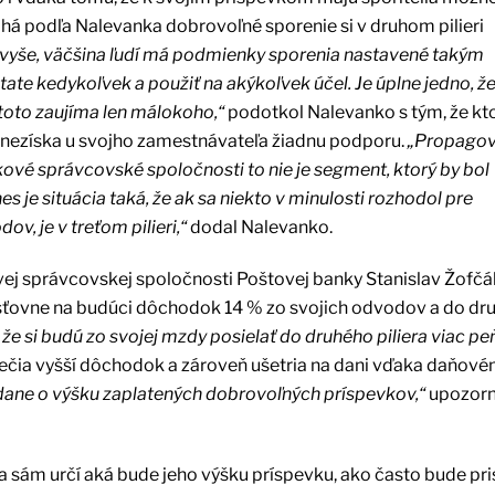
há podľa Nalevanka dobrovoľné sporenie si v druhom pilieri
vyše, väčšina ľudí má podmienky sporenia nastavené takým
te kedykoľvek a použiť na akýkoľvek účel. Je úplne jedno, že 
 toto zaujíma len málokoho,“
podotkol Nalevanko s tým, že kt
, nezíska u svojho zamestnávateľa žiadnu podporu.
„Propagov
vé správcovské spoločnosti to nie je segment, ktorý by bol
s je situácia taká, že ak sa niekto v minulosti rozhodol pre
, je v treťom pilieri,“
dodal Nalevanko.
j správcovskej spoločnosti Poštovej banky Stanislav Žofčák
poisťovne na budúci dôchodok 14 % zo svojich odvodov a do d
 si budú zo svojej mzdy posielať do druhého piliera viac peň
pečia vyšší dôchodok a zároveň ušetria na dani vďaka daňov
ad dane o výšku zaplatených dobrovoľných príspevkov,“
upozorn
 sám určí aká bude jeho výšku príspevku, ako často bude pri