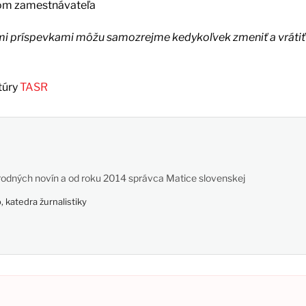
vom zamestnávateľa
ými príspevkami môžu samozrejme kedykoľvek zmeniť a vrátiť
túry
TASR
odných novín a od roku 2014 správca Matice slovenskej
 katedra žurnalistiky