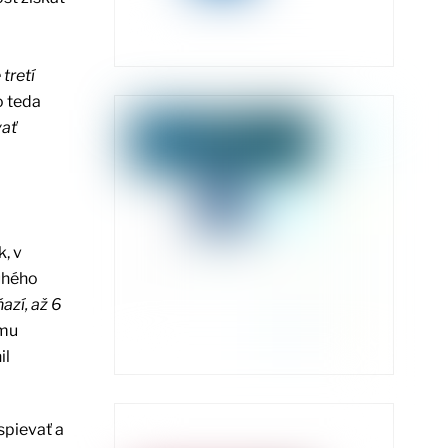
tretí
o teda
ať
, v
ruhého
azí, až 6
ému
il
spievať a