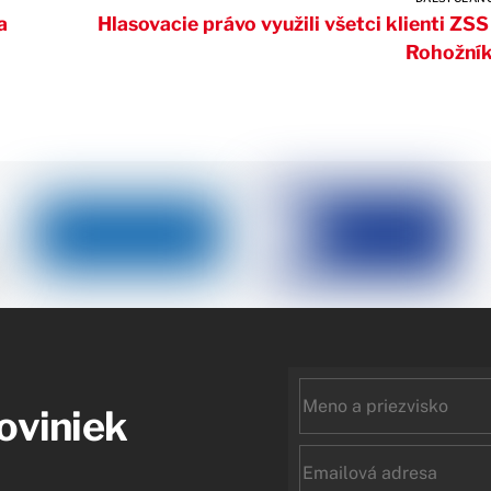
a
Hlasovacie právo využili všetci klienti ZSS
Rohožní
First
noviniek
name
Email