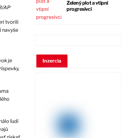
Zelený plot a vtipní
R/AP
progresívci
 tvorili
mi navyše
vok je
Inzercia
ríspevky,
suma
lého
álo ľudí
vajú
sť získať