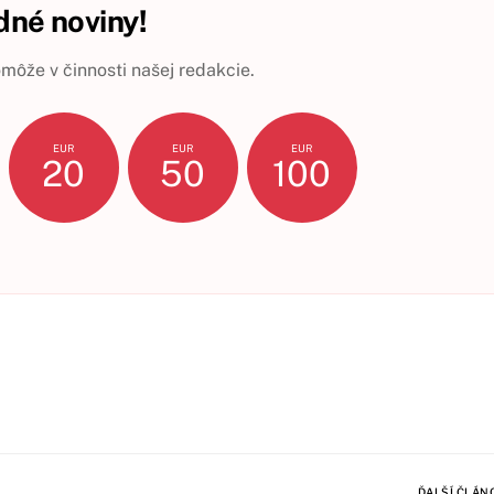
né noviny!
ôže v činnosti našej redakcie.
EUR
EUR
EUR
20
50
100
ĎALŠÍ ČLÁN