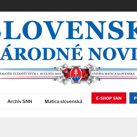
E-SHOP SNN
P
Archív SNN
Matica slovenská