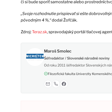
či si bude sporiť samostatne alebo prostredníct
„Svoje rozhodnutie prispievať si ešte dobrovoľn
pôvodným 4 %,“
dodal Žofčák.
Zdroj:
Teraz.sk
, spravodajský portál tlačovej agen
Maroš Smolec
Šéfredaktor / Slovenské národné noviny
Od roku 2011 šéfredaktor Slovenských nár
Filozofická fakulta Univerzity Komenského,