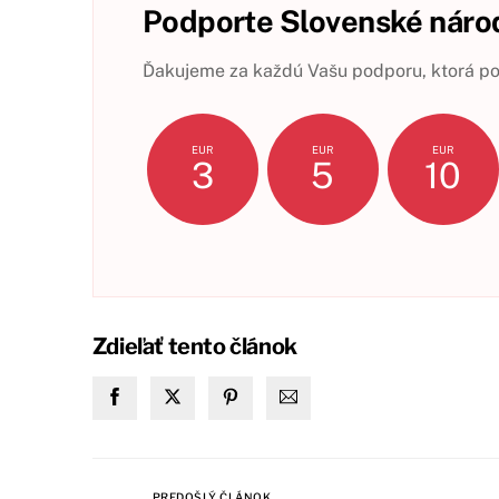
Podporte Slovenské národ
Ďakujeme za každú Vašu podporu, ktorá pom
EUR
EUR
EUR
3
5
10
Zdieľať tento článok
PREDOŠLÝ ČLÁNOK