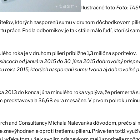
Ilustračné foto
Foto: TAS
riteľov, ktorých nasporenú sumu v druhom dôchodkovom pilieri
tu práce. Podľa odborníkov je tak stále málo ľudí, ktorí si sa
o roka je v druhom pilieri približne 1,3 milióna sporiteľov.
 mesiacoch od januára 2015 do 30. júna 2015 dobrovoľný príspe
cu roka 2015, ktorých nasporenú sumu tvoria aj dobrovoľné p
oka 2013 do konca júna minulého roka vyplýva, že priemerná 
om predstavovala 36,68 eura mesačne. V prvom polroku minu
arch and Consultancy Michala Nalevanka dôvodom, prečo si m
 znevýhodnenie oproti tretiemu pilieru. Práve ten totiž využí
 to i vďaka tomu, že k svojim príspevkom majú sporitelia možno