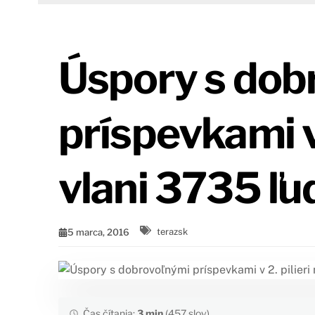
Úspory s dob
príspevkami v 
vlani 3735 ľu
5 marca, 2016
terazsk
Čas čítania:
3 min
(457 slov)