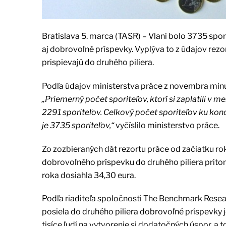
Bratislava 5. marca (TASR) – Vlani bolo 3735 spo
aj dobrovoľné príspevky. Vyplýva to z údajov rezor
prispievajú do druhého piliera.
Podľa údajov ministerstva práce z novembra minuléh
„Priemerný počet sporiteľov, ktorí si zaplatili v
2291 sporiteľov. Celkový počet sporiteľov ku kon
je 3735 sporiteľov,“
vyčíslilo ministerstvo práce.
Zo zozbieraných dát rezortu práce od začiatku r
dobrovoľného príspevku do druhého piliera prit
roka dosiahla 34,30 eura.
Podľa riaditeľa spoločnosti The Benchmark Rese
posiela do druhého piliera dobrovoľné príspevky je
tisíce ľudí na vytvorenie si dodatočných úspor, a