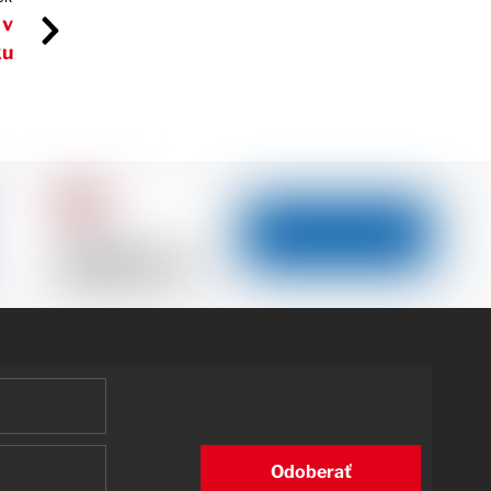
 v
ku
Odoberať