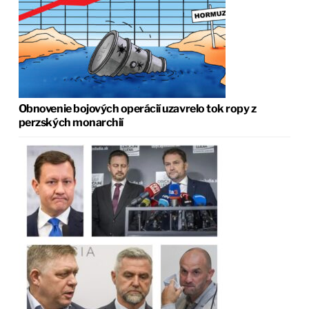
Obnovenie bojových operácií uzavrelo tok ropy z
perzských monarchií