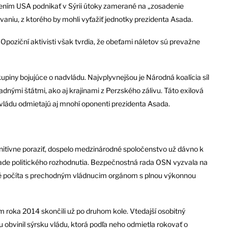
ením USA podnikať v Sýrii útoky zamerané na „zosadenie
vaniu, z ktorého by mohli vyťažiť jednotky prezidenta Asada.
i. Opoziční aktivisti však tvrdia, že obeťami náletov sú prevažne
upiny bojujúce o nadvládu. Najvplyvnejšou je Národná koalícia síl
dnými štátmi, ako aj krajinami z Perzského zálivu. Táto exilová
ej vládu odmietajú aj mnohí oponenti prezidenta Asada.
finitívne poraziť, dospelo medzinárodné spoločenstvo už dávno k
áklade politického rozhodnutia. Bezpečnostná rada OSN vyzvala na
é počíta s prechodným vládnucim orgánom s plnou výkonnou
 roka 2014 skončili už po druhom kole. Vtedajší osobitný
obvinil sýrsku vládu, ktorá podľa neho odmietla rokovať o