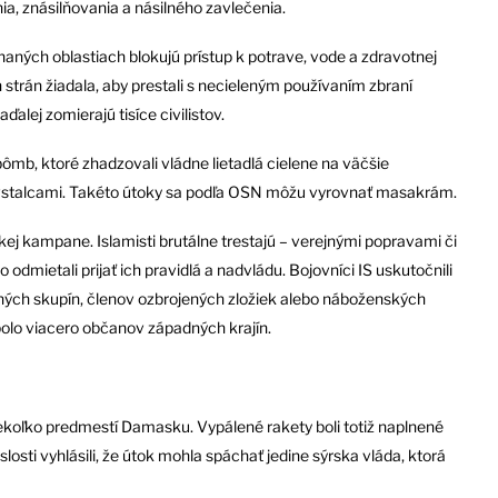
ia, znásilňovania a násilného zavlečenia.
iehaných oblastiach blokujú prístup k potrave, vode a zdravotnej
strán žiadala, aby prestali s necieleným používaním zbraní
alej zomierajú tisíce civilistov.
ômb, ktoré zhadzovali vládne lietadlá cielene na väčšie
ovstalcami. Takéto útoky sa podľa OSN môžu vyrovnať masakrám.
kej kampane. Islamisti brutálne trestajú – verejnými popravami či
 odmietali prijať ich pravidlá a nadvládu. Bojovníci IS uskutočnili
ných skupín, členov ozbrojených zložiek alebo náboženských
olo viacero občanov západných krajín.
niekoľko predmestí Damasku. Vypálené rakety boli totiž naplnené
sti vyhlásili, že útok mohla spáchať jedine sýrska vláda, ktorá