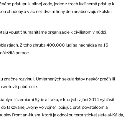
ného prístupu k pitnej vode, jeden z troch ľudí nemá prístup k
nicou chudoby a viac než dva milióny detí neabsolvujú školskú
tajú vpustiť humanitárne organizácie k civilistom v núdzi.
h oblastiach. Z toho zhruba 400.000 ľudí sa nachádza na 15
 dôležitá pomoc.
 značne rozvinuli. Umiernených sekularistov neskôr prečíslili
celosvetové pobúrenie.
siahlymi územiami Sýrie a Iraku, v ktorých v júni 2014 vyhlásil
jú do takzvanej „vojny vo vojne“, bojujúc proti povstalcom a
iny Front an-Nusra, ktorá je odnožou teroristickej siete al-Káida,