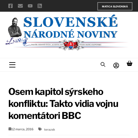
Skip
MATICA SLOVENSKÁ
to
content
Menu
Osem kapitol sýrskeho
konfliktu: Takto vidia vojnu
komentátori BBC
12 marca, 2016
terazsk