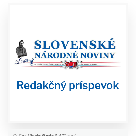
Čas čítania:
8 min
(1,472 slov)