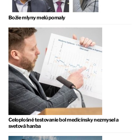
Božie mlyny melú pomaly
Celoplošné testovanie bol medicínsky nezmysel a
svetová hanba