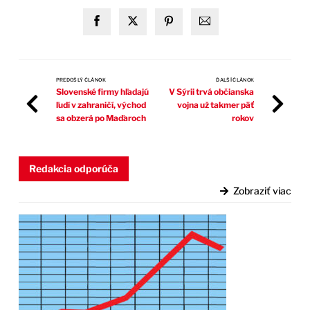
PREDOŠLÝ ČLÁNOK
ĎALŠÍ ČLÁNOK
Slovenské firmy hľadajú
V Sýrii trvá občianska
ľudí v zahraničí, východ
vojna už takmer päť
sa obzerá po Maďaroch
rokov
Redakcia odporúča
Zobraziť viac