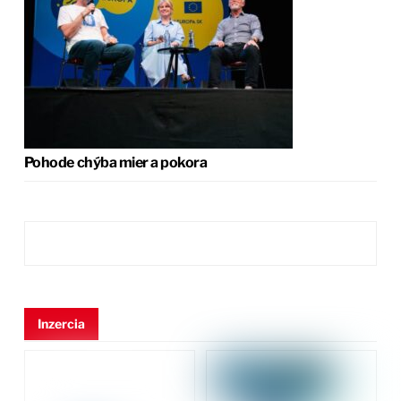
Pohode chýba mier a pokora
Inzercia