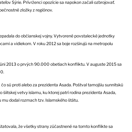
vateľov Sýrie. Prívrženci opozície sa napokon začali ozbrojovať.
zpečnostné zložky z regiónov.
prepadala do občianskej vojny. Vytvorené povstalecké jednotky
cami a vidiekom. V roku 2012 sa boje rozširujú na metropolu
 júni 2013 o prvých 90.000 obetiach konfliktu. V auguste 2015 sa
00.
, čo sú proti alebo za prezidenta Asada. Poštval tamojšiu sunnitskú
šiitskej vetvy islamu, ku ktorej patrí rodina prezidenta Asada,
inu mu dodal rozmach tzv. Islamského štátu.
atovala, že všetky strany zúčastnené na tomto konflikte sa