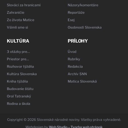
Slováci za hranicami
Názory/komentáre
Zahraničie
Reportáže
Zo života Matice
Esej
Všimli sme si
Osobnosti Slovenska
KULTÚRA
PRÍLOHY
3 otázky pre…
Úvod
Priestor pre…
Rubriky
Rozhovor týždňa
Redakcia
Kultúra Slovenska
Archív SNN
Kniha týždňa
Matica Slovenská
Budovanie štátu
Orol Tatranský
Rodina a škola
Copyright © 2026 Slovenské národné noviny. Všetky práva vyhradené.
Webdesign by
Web Studio – Tvorba web stránok