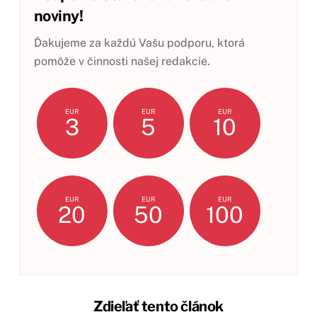
noviny!
Ďakujeme za každú Vašu podporu, ktorá
pomôže v činnosti našej redakcie.
EUR
EUR
EUR
3
5
10
EUR
EUR
EUR
20
50
100
Zdieľať tento článok