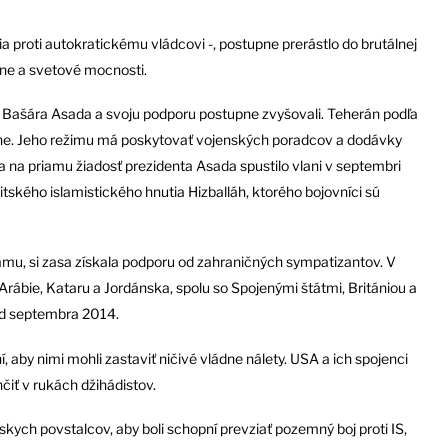
nia proti autokratickému vládcovi -, postupne prerástlo do brutálnej
álne a svetové mocnosti.
nta Bašára Asada a svoju podporu postupne zvyšovali. Teherán podľa
ne. Jeho režimu má poskytovať vojenských poradcov a dodávky
sa na priamu žiadosť prezidenta Asada spustilo vlani v septembri
iitského islamistického hnutia Hizballáh, ktorého bojovníci sú
lamu, si zasa získala podporu od zahraničných sympatizantov. V
rábie, Kataru a Jordánska, spolu so Spojenými štátmi, Britániou a
od septembra 2014.
í, aby nimi mohli zastaviť ničivé vládne nálety. USA a ich spojenci
čiť v rukách džihádistov.
kych povstalcov, aby boli schopní prevziať pozemný boj proti IS,