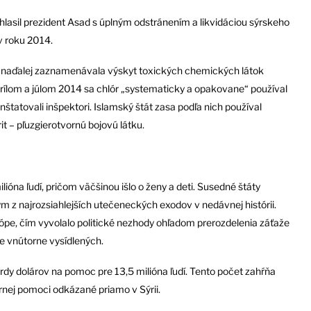
hlasil prezident Asad s úplným odstránením a likvidáciou sýrskeho
v roku 2014.
 naďalej zaznamenávala výskyt toxických chemických látok
prílom a júlom 2014 sa chlór „systematicky a opakovane“ používal
štatovali inšpektori. Islamský štát zasa podľa nich používal
– pľuzgierotvornú bojovú látku.
lióna ľudí, pričom väčšinou išlo o ženy a deti. Susedné štáty
m z najrozsiahlejších utečeneckých exodov v nedávnej histórii.
ópe, čím vyvolalo politické nezhody ohľadom prerozdelenia záťaže
 je vnútorne vysídlených.
dy dolárov na pomoc pre 13,5 milióna ľudí. Tento počet zahŕňa
rnej pomoci odkázané priamo v Sýrii.