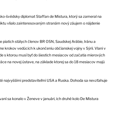
sko-švédsky diplomat Staffan de Mistura, ktorý sa zameral na
fliktu vlialo zainteresovaným stranám nový záujem o nájdenie
 piatich stálych členov BR OSN, Saudskej Arábie, Iránu a
e krokov vedúcich k ukončeniu občianskej vojny v Sýrii. Vlani v
de s ktorou musí byť do šiestich mesiacov od začatia mierových
áce na novej ústave, na základe ktorej sa do 18 mesiacov majú
té najvyššími predstaviteľmi USA a Ruska. Dohoda sa nevzťahuje
í sa konalo v Ženeve v januári, ich druhé kolo De Mistura