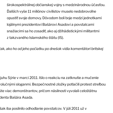
širokospektrálnej občianskej vojny s medzinárodnou účasťou.
Ďalších vyše 11 miliónov civilistov muselo nedobrovoľne
opustiť svoje domovy. Dôvodom boli boje medzi jednotkami
lojálnymi prezidentovi Bašárovi Asadovi a povstalcami
snažiacimi sa ho zosadiť, ako aj džihádistickými militantmi
z takzvaného Islamského štátu (IS).
ak, ako ho od jeho počiatku po dnešok vidia komentátori britskej
uhu Sýrie v marci 2011. Išlo o reakciu na zatknutie a mučenie
evolučnými sloganmi. Bezpečnostné zložky potlačili protest streľbou
ešte viac demonštrantov, pričom násilnosti vyvolali celoštátnu
zidenta Bašára Asada.
šak iba posilnilo odhodlanie povstalcov. V júli 2011 už v