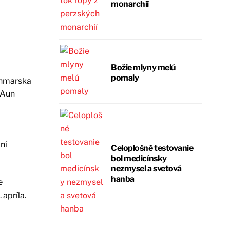
monarchií
Božie mlyny melú
pomaly
nmarska
 Aun
ní
Celoplošné testovanie
bol medicínsky
nezmysel a svetová
hanba
e
 apríla.