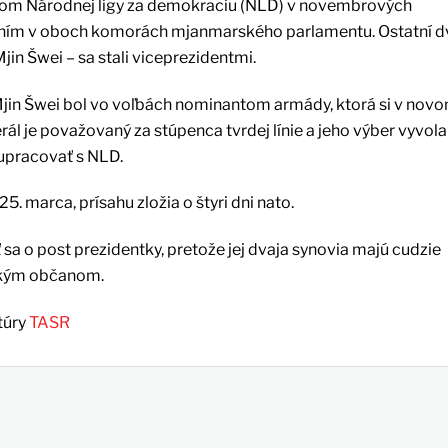
vom Národnej ligy za demokraciu (NLD) v novembrových
ením v oboch komorách mjanmarského parlamentu. Ostatní d
jin Šwei – sa stali viceprezidentmi.
Mjin Šwei bol vo voľbách nominantom armády, ktorá si v nov
ál je považovaný za stúpenca tvrdej línie a jeho výber vyvola
lupracovať s NLD.
marca, prísahu zložia o štyri dni nato.
sa o post prezidentky, pretože jej dvaja synovia majú cudzie
tským občanom.
túry
TASR