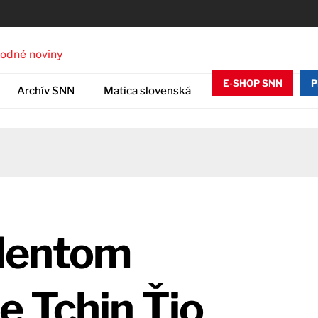
E-SHOP SNN
P
Archív SNN
Matica slovenská
dentom
e Tchin Ťjo