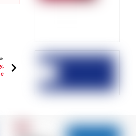
OK
y,
je