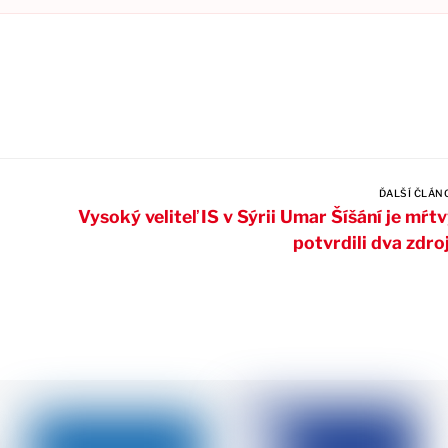
ĎALŠÍ ČLÁN
Vysoký veliteľ IS v Sýrii Umar Šíšání je mŕtv
potvrdili dva zdro