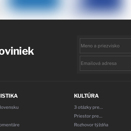
First
noviniek
name
Email
ISTIKA
KULTÚRA
Slovensku
3 otázky pre…
Priestor pre…
komentáre
Rozhovor týždňa