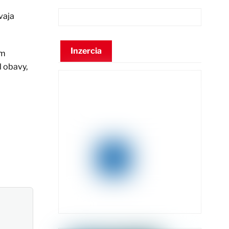
vaja
Inzercia
om
l obavy,