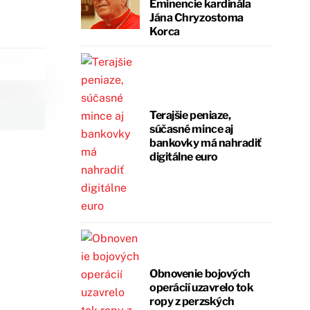
Eminencie kardinála
Jána Chryzostoma
Korca
Terajšie peniaze,
súčasné mince aj
bankovky má nahradiť
digitálne euro
Obnovenie bojových
operácií uzavrelo tok
ropy z perzských