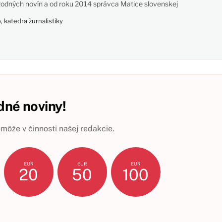
odných novín a od roku 2014 správca Matice slovenskej
 katedra žurnalistiky
né noviny!
ôže v činnosti našej redakcie.
EUR
EUR
EUR
20
50
100