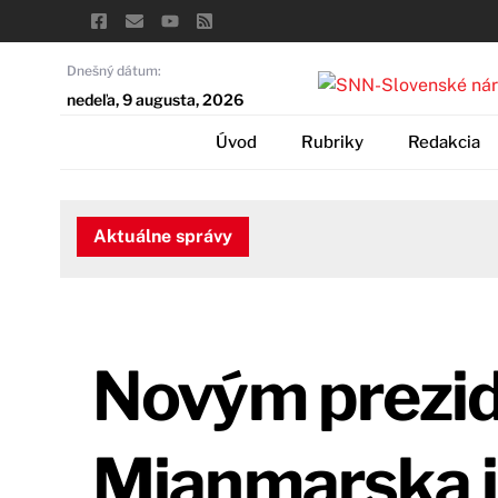
Skip
to
content
Dnešný dátum:
nedeľa, 9 augusta, 2026
Úvod
Rubriky
Redakcia
Aktuálne správy
Novým prezi
Mjanmarska j