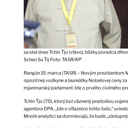
sa stal dnes Tchin Ťjo (vľavo), blízky poradca dl
Schan Su Ťij
Foto: TASR/AP
Rangún 15. marca (TASR) – Novým prezidentom Mja
opozičnej vodkyne a laureátky Nobelovej ceny za 
mjanmarský parlament. Ide o prvého civilného pre
Tchin Ťjo (70), ktorý bol väznený predošlou vojen
agentúra DPA. „Ide o víťazstvo tohto ľudu,“ uviedo
Mnohí analytici sa domnievajú, že bude „zástupný