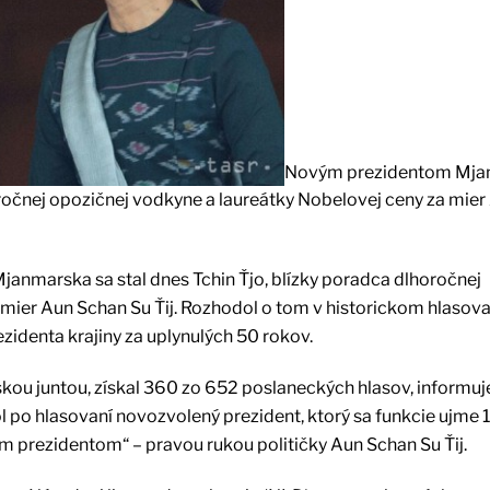
Novým prezidentom Mja
horočnej opozičnej vodkyne a laureátky Nobelovej ceny za mier
nmarska sa stal dnes Tchin Ťjo, blízky poradca dlhoročnej
mier Aun Schan Su Ťij. Rozhodol o tom v historickom hlasova
zidenta krajiny za uplynulých 50 rokov.
skou juntou, získal 360 zo 652 poslaneckých hlasov, informuj
l po hlasovaní novozvolený prezident, ktorý sa funkcie ujme 1.
m prezidentom“ – pravou rukou političky Aun Schan Su Ťij.