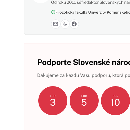
Od roku 2011 šéfredaktor Slovenských nár
Filozofická fakulta Univerzity Komenského,
Podporte Slovenské národ
Ďakujeme za každú Vašu podporu, ktorá pom
EUR
EUR
EUR
3
5
10