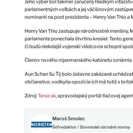
Jeho výber bol takmer zaručený hladkým víťazst
parlamentných voľbách a jej väčšinovým zastúp
nominanti na post prezidenta – Henry Van Thio a M
Henry Van Thio zastupuje národnostné menšiny, 
parlamente ponechala štvrtinu kresiel. Tento gener
či budú niekdajší vojenskí vládcovia schopní spo
Členov nového mjanmarského kabinetu oznámia 25. 
Aun Schan Su Ťij bolo ústavne zakázané uchádzať 
občianstvo; vodkyňa opozície ich má totiž s bri
Zdroj:
Teraz.sk
, spravodajský portál tlačovej agen
Maroš Smolec
Šéfredaktor / Slovenské národné noviny