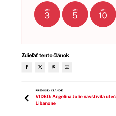
EUR
EUR
EUR
3
5
10
Zdieľať tento článok
PREDOŠLÝ ČLÁNOK
VIDEO: Angelina Jolie navštívila ute
Libanone