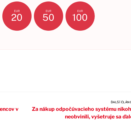
EUR
EUR
EUR
20
50
100
ĎALŠÍ ČLÁN
čencov v
Za nákup odpočúvacieho systému niko
neobvinili, vyšetruje sa ďal