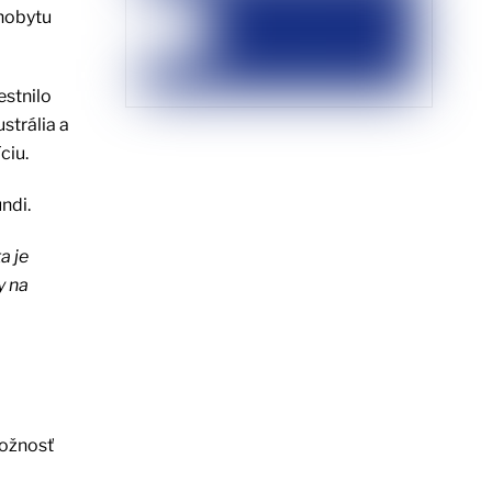
ahobytu
estnilo
strália a
ciu.
ndi.
a je
y na
možnosť