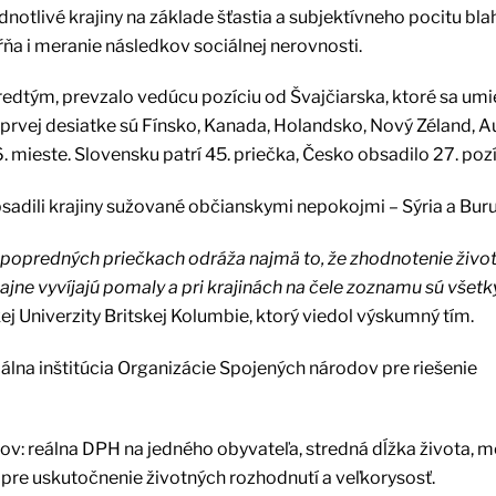
jednotlivé krajiny na základe šťastia a subjektívneho pocitu bl
ŕňa i meranie následkov sociálnej nerovnosti.
redtým, prevzalo vedúcu pozíciu od Švajčiarska, ktoré sa umi
 prvej desiatke sú Fínsko, Kanada, Holandsko, Nový Zéland, Au
 mieste. Slovensku patrí 45. priečka, Česko obsadilo 27. pozí
dili krajiny sužované občianskymi nepokojmi – Sýria a Buru
a popredných priečkach odráža najmä to, že zhodnotenie život
ajne vyvíjajú pomaly a pri krajinách na čele zoznamu sú všetk
ej Univerzity Britskej Kolumbie, ktorý viedol výskumný tím.
iálna inštitúcia Organizácie Spojených národov pre riešenie
ov: reálna DPH na jedného obyvateľa, stredná dĺžka života, 
 pre uskutočnenie životných rozhodnutí a veľkorysosť.