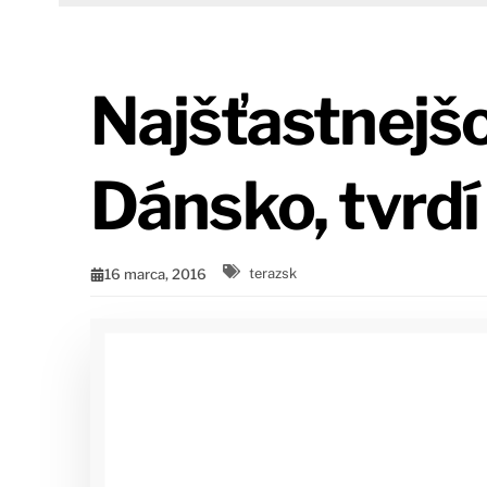
Najšťastnejšo
Dánsko, tvrd
16 marca, 2016
terazsk