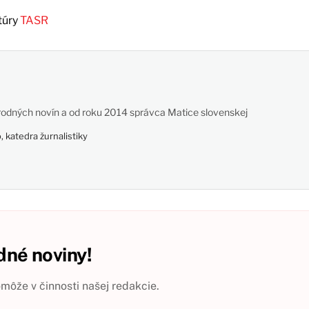
túry
TASR
odných novín a od roku 2014 správca Matice slovenskej
 katedra žurnalistiky
né noviny!
ôže v činnosti našej redakcie.