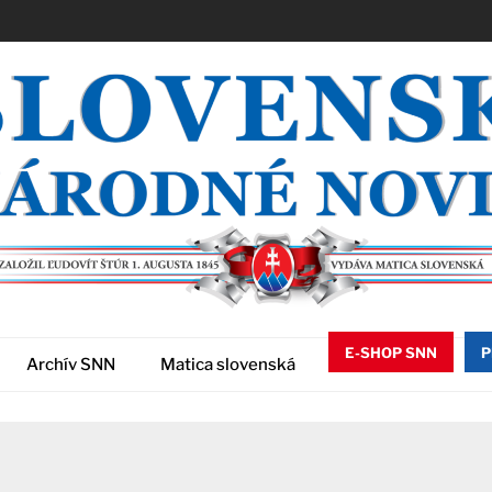
E-SHOP SNN
P
Archív SNN
Matica slovenská