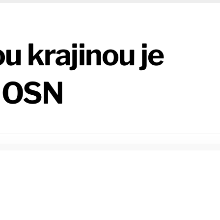
u krajinou je
í OSN