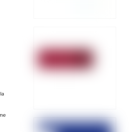
la
ame