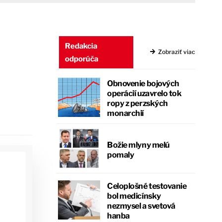
Redakcia
Zobraziť viac
odporúča
Obnovenie bojových
operácií uzavrelo tok
ropy z perzských
monarchií
Božie mlyny melú
pomaly
Celoplošné testovanie
bol medicínsky
nezmysel a svetová
hanba