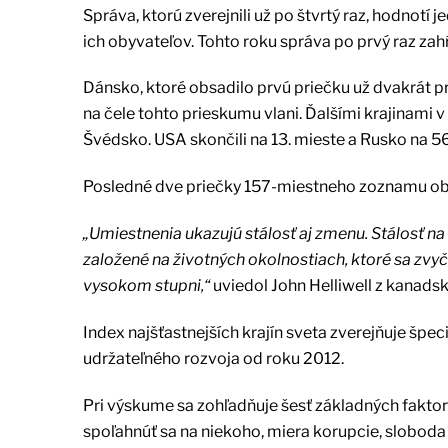
Správa, ktorú zverejnili už po štvrtý raz, hodnotí 
ich obyvateľov. Tohto roku správa po prvý raz zah
Dánsko, ktoré obsadilo prvú priečku už dvakrát p
na čele tohto prieskumu vlani. Ďalšími krajinami v
Švédsko. USA skončili na 13. mieste a Rusko na 56.
Posledné dve priečky 157-miestneho zoznamu obsa
„Umiestnenia ukazujú stálosť aj zmenu. Stálosť n
založené na životných okolnostiach, ktoré sa zvyč
vysokom stupni,“
uviedol John Helliwell z kanadsk
Index najšťastnejších krajín sveta zverejňuje špec
udržateľného rozvoja od roku 2012.
Pri výskume sa zohľadňuje šesť základných faktor
spoľahnúť sa na niekoho, miera korupcie, sloboda