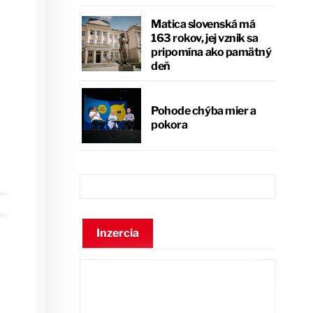
Matica slovenská má
163 rokov, jej vznik sa
pripomína ako pamätný
deň
Pohode chýba mier a
pokora
Inzercia