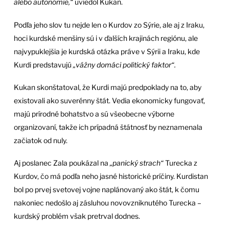
alebo autonómie,“
uviedol Kukan.
Podľa jeho slov tu nejde len o Kurdov zo Sýrie, ale aj z Iraku,
hoci kurdské menšiny sú i v ďalších krajinách regiónu, ale
najvypuklejšia je kurdská otázka práve v Sýrii a Iraku, kde
Kurdi predstavujú
„vážny domáci politický faktor“.
Kukan skonštatoval, že Kurdi majú predpoklady na to, aby
existovali ako suverénny štát. Vedia ekonomicky fungovať,
majú prírodné bohatstvo a sú všeobecne výborne
organizovaní, takže ich prípadná štátnosť by neznamenala
začiatok od nuly.
Aj poslanec Zala poukázal na
„panický strach“
Turecka z
Kurdov, čo má podľa neho jasné historické príčiny. Kurdistan
bol po prvej svetovej vojne naplánovaný ako štát, k čomu
nakoniec nedošlo aj zásluhou novovzniknutého Turecka –
kurdský problém však pretrval dodnes.