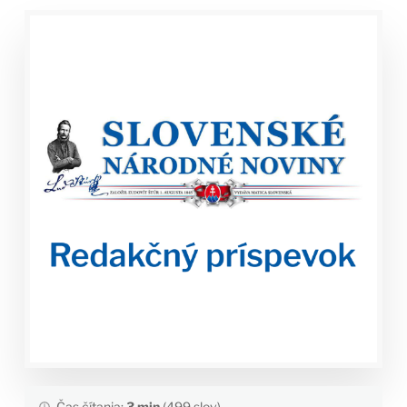
Čas čítania:
3 min
(499 slov)