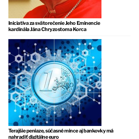
Iniciatíva za svätorečenie Jeho Eminencie
kardinála Jána Chryzostoma Korca
Terajšie peniaze, súčasné mince aj bankovky má
nahradiť digitálne euro