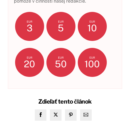
pomôže v činnosti našej redakcie.
EUR
EUR
EUR
3
5
10
EUR
EUR
EUR
20
50
100
Zdieľať tento článok