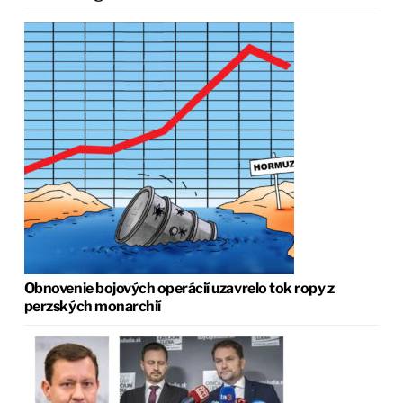
Obnovenie bojových operácií uzavrelo tok ropy z
perzských monarchií