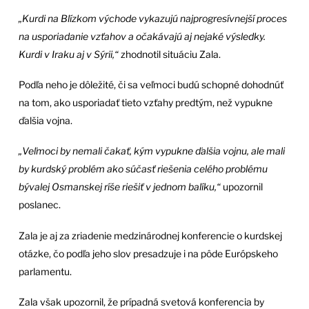
„Kurdi na Blízkom východe vykazujú najprogresívnejší proces
na usporiadanie vzťahov a očakávajú aj nejaké výsledky.
Kurdi v Iraku aj v Sýrii,“
zhodnotil situáciu Zala.
Podľa neho je dôležité, či sa veľmoci budú schopné dohodnúť
na tom, ako usporiadať tieto vzťahy predtým, než vypukne
ďalšia vojna.
„Veľmoci by nemali čakať, kým vypukne ďalšia vojnu, ale mali
by kurdský problém ako súčasť riešenia celého problému
bývalej Osmanskej ríše riešiť v jednom balíku,“
upozornil
poslanec.
Zala je aj za zriadenie medzinárodnej konferencie o kurdskej
otázke, čo podľa jeho slov presadzuje i na pôde Európskeho
parlamentu.
Zala však upozornil, že prípadná svetová konferencia by