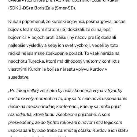
(SDKÚ-DS) a Boris Zala (Smer-SD).
Kukan pripomenul, že kurdskí bojovníci, péšmargovia, počas
bojov s Islamským štátom (IS) dokázali, že sú najlepší
bojovníci. V bojoch proti Dáišu (iný názov pre IS) dosiahli
najlepšie výsledky a keby ich svet vyzbrojil, vedeli by toto
radikálne islamské zoskupenie poraziť. To však naráža na
neochotu Turecka, ktoré má dlhodobý vnútorný konflikt s
vlastnými Kurdmi a bojí sa nárastu vplyvu Kurdov v
susedstve.
„Pri takej veľkej veci, ako by bola skončená vojna v Sýrii, by
nastal skvelý moment na to, aby sa to celé nové usporiadanie
riešilo na medzinárodnej konferencii, kde by sa mohli prijať
rozhodnutia, ktoré budú všeobecne prijateľné. A som
presvedčený, že do týchto rokovaní o novom strategickom
usporiadaní by bolo treba zahrnúť aj otázku Kurdov a ich štátu