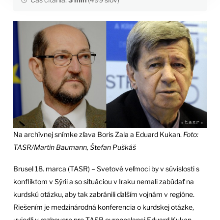
Na archívnej snímke zľava Boris Zala a Eduard Kukan.
Foto:
TASR/Martin Baumann, Štefan Puškáš
Brusel 18. marca (TASR) – Svetové veľmoci by v súvislosti s
konfliktom v Sýrii a so situáciou v Iraku nemali zabúdať na
kurdskú otázku, aby tak zabránili ďalším vojnám v regióne.
Riešením je medzinárodná konferencia o kurdskej otázke,
uviedli v rozhovore pre TASR europoslanci Eduard Kukan