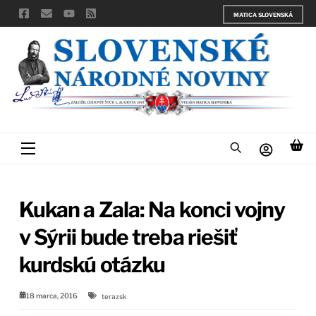
Skip
MATICA SLOVENSKÁ
to
content
Menu
Kukan a Zala: Na konci vojny
v Sýrii bude treba riešiť
kurdskú otázku
18 marca, 2016
terazsk