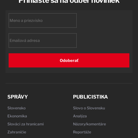
Prihláste sa na odber noviniek
First
name
Email
Odoberať
SPRÁVY
PUBLICISTIKA
Slovensko
Slovo o Slovensku
Ekonomika
Analýza
Slováci za hranicami
Názory/komentáre
Zahraničie
Reportáže