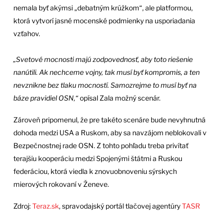
nemala byť akýmsi „debatným krúžkom“, ale platformou,
ktorá vytvorí jasné mocenské podmienky na usporiadania
vzťahov.
„Svetové mocnosti majú zodpovednosť, aby toto riešenie
nanútili. Ak nechceme vojny, tak musí byť kompromis, a ten
nevznikne bez tlaku mocností. Samozrejme to musí byť na
báze pravidiel OSN,“
opísal Zala možný scenár.
Zároveň pripomenul, že pre takéto scenáre bude nevyhnutná
dohoda medzi USA a Ruskom, aby sa navzájom neblokovali v
Bezpečnostnej rade OSN. Z tohto pohľadu treba privítať
terajšiu kooperáciu medzi Spojenými štátmi a Ruskou
federáciou, ktorá viedla k znovuobnoveniu sýrskych
mierových rokovaní v Ženeve.
Zdroj:
Teraz.sk
, spravodajský portál tlačovej agentúry
TASR