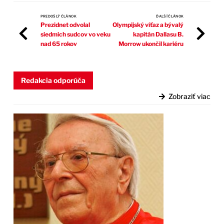
PREDOŠLÝ ČLÁNOK
ĎALŠÍ ČLÁNOK
Prezidnet odvolal
Olympijský víťaz a bývalý
siedmich sudcov vo veku
kapitán Dallasu B.
nad 65 rokov
Morrow ukončil kariéru
Redakcia odporúča
Zobraziť viac