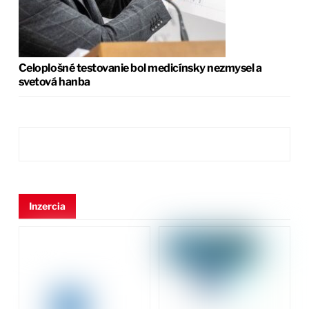
Celoplošné testovanie bol medicínsky nezmysel a
svetová hanba
Inzercia