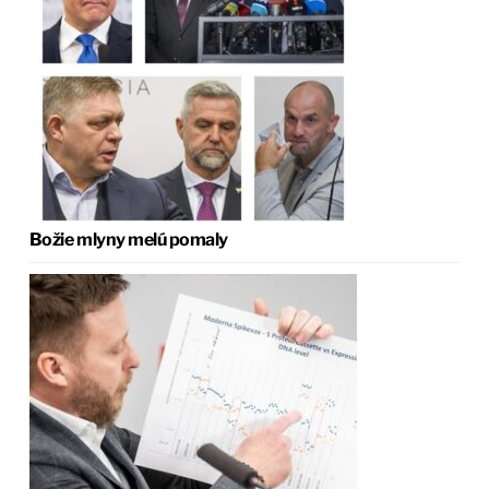
Božie mlyny melú pomaly