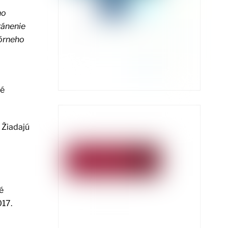
ho
ránenie
tórneho
né
 Žiadajú
é
017.