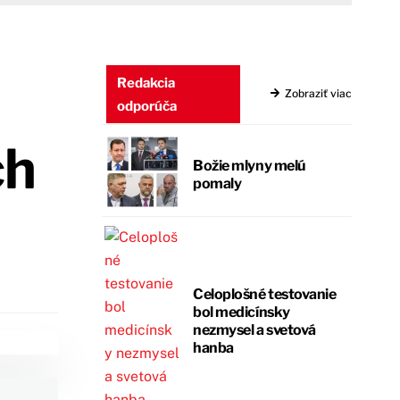
Redakcia
Zobraziť viac
odporúča
ch
Božie mlyny melú
pomaly
Celoplošné testovanie
bol medicínsky
nezmysel a svetová
hanba