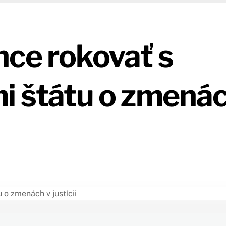
hce rokovať s
mi štátu o zmená