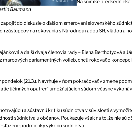
Na snímke predsedníčka 
artin Baumann
e zapojiť do diskusie o ďalšom smerovaní slovenského súdnic
ich zástupcov na rokovania s Národnou radou SR, vládou a n
ánková a ďalší dvaja členovia rady – Elena Berthotyová a Já
li z marcových parlamentných volieb, chcú rokovať o koncepci
 pondelok (21.3.). Navrhuje v ňom pokračovať v zmene pod
rijatie účinných opatrení umožňujúcich súdom včasne vykoná
trvajúcu a sústavnú kritiku súdnictva v súvislosti s vymoži
dnosti súdnictva u občanov. Poukazuje však na to, že nie sú 
ne sťažené podmienky výkonu súdnictva.