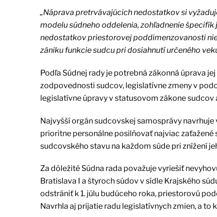
„Náprava pretrvávajúcich nedostatkov si vyžaduj
modelu súdneho oddelenia, zohľadnenie špecifík
nedostatkov priestorovej poddimenzovanosti nie
zániku funkcie sudcu pri dosiahnutí určeného veku
Podľa Súdnej rady je potrebná zákonná úprava jej 
zodpovednosti sudcov, legislatívne zmeny v podo
legislatívne úpravy v statusovom zákone sudcov 
Najvyšší orgán sudcovskej samosprávy navrhuje via
prioritne personálne posilňovať najviac zaťažené
sudcovského stavu na každom súde pri znížení j
Za dôležité Súdna rada považuje vyriešiť nevyhov
Bratislava I a štyroch súdov v sídle Krajského s
odstrániť k 1. júlu budúceho roka, priestorovú 
Navrhla aj prijatie radu legislatívnych zmien, a to k 