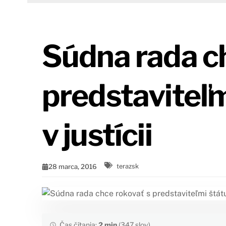
Súdna rada c
predstaviteľ
v justícii
28 marca, 2016
terazsk
Čas čítania:
2 min
(347 slov)