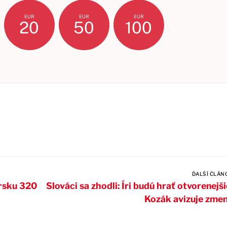
EUR
EUR
EUR
20
50
100
ĎALŠÍ ČLÁN
arsku 320
Slováci sa zhodli: Íri budú hrať otvorenejši
Kozák avizuje zme