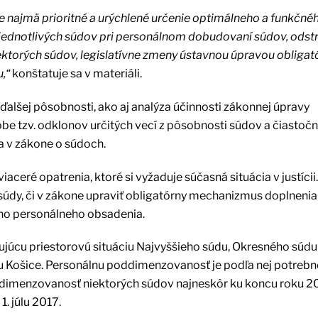
e najmä prioritné a urýchlené určenie optimálneho a funkčné
 jednotlivých súdov pri personálnom dobudovaní súdov, odst
ktorých súdov, legislatívne zmeny ústavnou úpravou obliga
,“
konštatuje sa v materiáli.
ďalšej pôsobnosti, ako aj analýza účinnosti zákonnej úpravy
be tzv. odklonov určitých vecí z pôsobnosti súdov a čiastoč
a v zákone o súdoch.
ceré opatrenia, ktoré si vyžaduje súčasná situácia v justícii.
 súdy, či v zákone upraviť obligatórny mechanizmus doplnenia
eho personálneho obsadenia.
ujúcu priestorovú situáciu Najvyššieho súdu, Okresného súdu
údu Košice. Personálnu poddimenzovanosť je podľa nej potrebn
poddimenzovanosť niektorých súdov najneskôr ku koncu roku 2
1. júlu 2017.