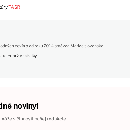
túry
TASR
odných novín a od roku 2014 správca Matice slovenskej
 katedra žurnalistiky
né noviny!
ôže v činnosti našej redakcie.