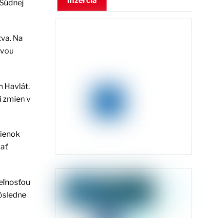
Inzercia
Súdnej
tva. Na
ovou
n Havlát.
i zmien v
mienok
vať
teľnosťou
dôsledne