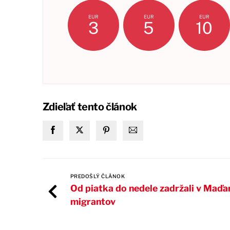
EUR
EUR
EUR
3
5
10
Zdieľať tento článok
PREDOŠLÝ ČLÁNOK
Od piatka do nedele zadržali v Maď
migrantov