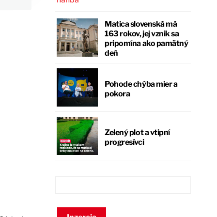
Matica slovenská má
163 rokov, jej vznik sa
pripomína ako pamätný
deň
Pohode chýba mier a
pokora
Zelený plot a vtipní
progresívci