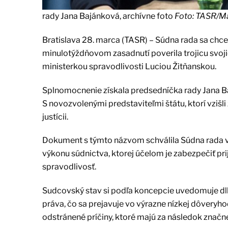
rady Jana Bajánková, archívne foto
Foto: TASR/M
Bratislava 28. marca (TASR) – Súdna rada sa chc
minulotýždňovom zasadnutí poverila trojicu svoj
ministerkou spravodlivosti Luciou Žitňanskou.
Splnomocnenie získala predsedníčka rady Jana Baj
S novozvolenými predstaviteľmi štátu, ktorí vziš
justícii.
Dokument s týmto názvom schválila Súdna rada v
výkonu súdnictva, ktorej účelom je zabezpečiť p
spravodlivosť.
Sudcovský stav si podľa koncepcie uvedomuje dlho
práva, čo sa prejavuje vo výrazne nízkej dôveryho
odstránené príčiny, ktoré majú za následok znač