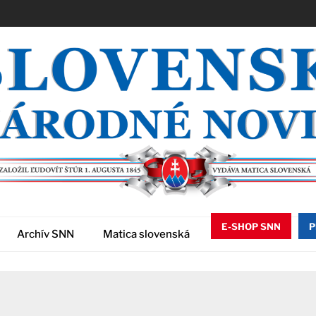
E-SHOP SNN
P
Archív SNN
Matica slovenská