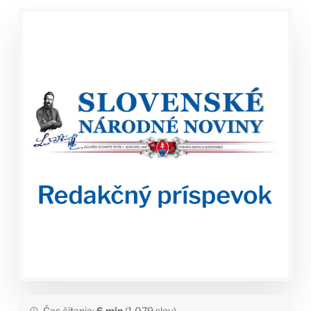
Čas čítania:
6 min
(1,079 slov)