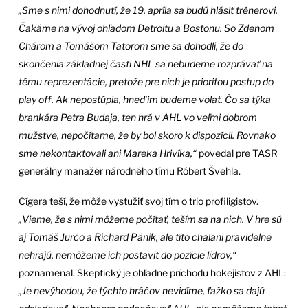
„Sme s nimi dohodnutí, že 19. apríla sa budú hlásiť trénerovi.
Čakáme na vývoj ohľadom Detroitu a Bostonu. So Zdenom
Chárom a Tomášom Tatorom sme sa dohodli, že do
skončenia základnej časti NHL sa nebudeme rozprávať na
tému reprezentácie, pretože pre nich je prioritou postup do
play off. Ak nepostúpia, hneď im budeme volať. Čo sa týka
brankára Petra Budaja, ten hrá v AHL vo veľmi dobrom
mužstve, nepočítame, že by bol skoro k dispozícii. Rovnako
sme nekontaktovali ani Mareka Hrivíka,“
povedal pre TASR
generálny manažér národného tímu Róbert Švehla.
Cígera teší, že môže vystužiť svoj tím o trio profiligistov.
„Vieme, že s nimi môžeme počítať, teším sa na nich. V hre sú
aj Tomáš Jurčo a Richard Pánik, ale títo chalani pravidelne
nehrajú, nemôžeme ich postaviť do pozície lídrov,“
poznamenal. Skeptický je ohľadne príchodu hokejistov z AHL:
„Je nevýhodou, že týchto hráčov nevidíme, ťažko sa dajú