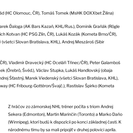
onrád (HC Olomouc, ČR), Tomáš Tomek (MsHK DOXXbet Žilina)
Marek Ďaloga (AK Bars Kazaň, KHL/Rus.), Dominik Graňák (Rögle
rich Kotvan (HC PSG Zlín, ČR), Lukáš Kozák (Kometa Brno/ČR),
 (všetci Slovan Bratislava, KHL), Andrej Meszároš (Sibir
 ČR), Vladimír Dravecký (HC Oceláři Třinec/ČR), Peter Galamboš
ček (Örebrö, Švéd.), Václav Stupka, Lukáš Handlovský (obaja
drej Šťastný, Marek Viedenský (všetci Slovan Bratislava, KHL),
y (HC Fribourg-Gottéron/Švajč.), Rastislav Špirko (Kometa
Z hráčov zo zámorskej NHL tréner počíta s triom Andrej
Sekera (Edmonton), Martin Marinčin (Toronto) a Marko Daňo
(Winnipeg), ktorí budú k dispozícii po konci základnej časti. K
národnému tímu by sa mali pripojiť v druhej polovici apríla.