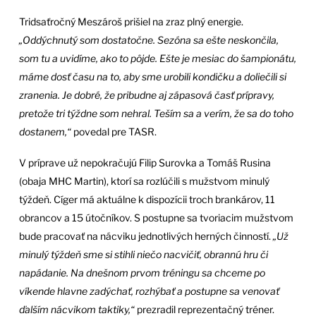
Tridsaťročný Meszároš prišiel na zraz plný energie.
„Oddýchnutý som dostatočne. Sezóna sa ešte neskončila,
som tu a uvidíme, ako to pôjde. Ešte je mesiac do šampionátu,
máme dosť času na to, aby sme urobili kondičku a doliečili si
zranenia. Je dobré, že pribudne aj zápasová časť prípravy,
pretože tri týždne som nehral. Teším sa a verím, že sa do toho
dostanem,“
povedal pre TASR.
V príprave už nepokračujú Filip Surovka a Tomáš Rusina
(obaja MHC Martin), ktorí sa rozlúčili s mužstvom minulý
týždeň. Cíger má aktuálne k dispozícii troch brankárov, 11
obrancov a 15 útočníkov. S postupne sa tvoriacim mužstvom
bude pracovať na nácviku jednotlivých herných činností.
„Už
minulý týždeň sme si stihli niečo nacvičiť, obrannú hru či
napádanie. Na dnešnom prvom tréningu sa chceme po
víkende hlavne zadýchať, rozhýbať a postupne sa venovať
ďalším nácvikom taktiky,“
prezradil reprezentačný tréner.