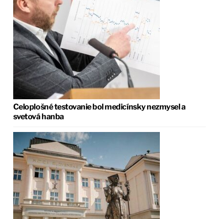
Celoplošné testovanie bol medicínsky nezmysel a
svetová hanba