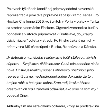
Po dvoch týždňoch kondičnej prípravy odohrá slovenská
reprezentácia prvé dva prípravné zápasy v rámci série Euro
Hockey Challenge 2016, vo štvrtok v Pori a v piatok v Turku
sa stretne s domácim Fínskom. Cígerovi zverenci sa budú v
pondelok a v utorok pripravovať v Bratislave, do „krajiny
tisícich jazier“ odletia v stredu. Po Fínsku čakajú na nich v
príprave na MS ešte súperi z Ruska, Francúzska a Dánska.
„V doterajšom priebehu sezóny sme točili stále rovnakých
súperov – Švajčiarov či Bielorusov. Čaká nás konečne niečo
nové. Fínsko je kvalitný súper s obrovskou históriou, jeho
reprezentácia na medzinárodnej scéne dokazuje, že to v
krajine robia s hokejom dobre. Sme radi, že si môžeme
otestovať ich hru a zároveň odskúšať, ako sme na tom my,“
povedal Cíger.
Aktuálny tím má ešte ďaleko od kádra, ktorý sa predstaví na