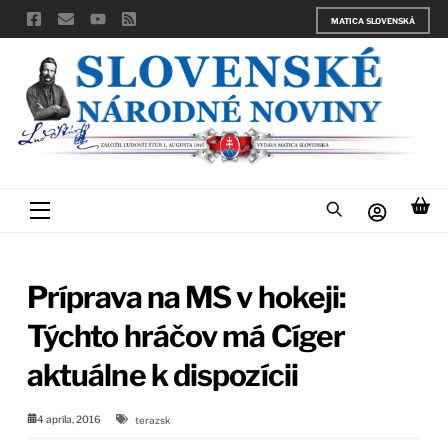
Skip
MATICA SLOVENSKÁ
to
content
Menu
Príprava na MS v hokeji:
Týchto hráčov má Cíger
aktuálne k dispozícii
4 apríla, 2016
terazsk