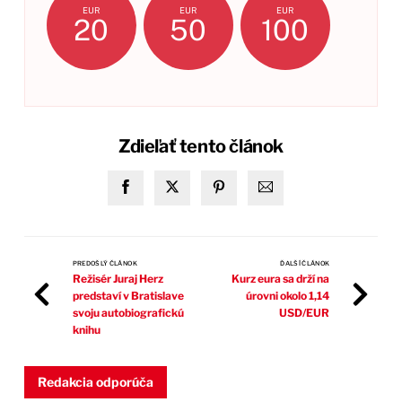
EUR
EUR
EUR
20
50
100
Zdieľať tento článok
PREDOŠLÝ ČLÁNOK
ĎALŠÍ ČLÁNOK
Režisér Juraj Herz
Kurz eura sa drží na
predstaví v Bratislave
úrovni okolo 1,14
svoju autobiografickú
USD/EUR
knihu
Redakcia odporúča