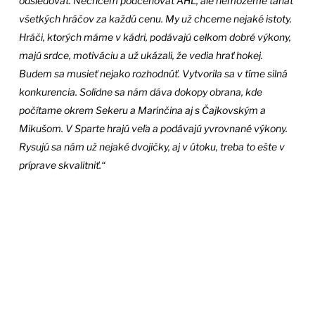
odsledovať. Nechcem podceňovať AHL, ale nemôžeme ťahať
všetkých hráčov za každú cenu. My už chceme nejaké istoty.
Hráči, ktorých máme v kádri, podávajú celkom dobré výkony,
majú srdce, motiváciu a už ukázali, že vedia hrať hokej.
Budem sa musieť nejako rozhodnúť. Vytvorila sa v tíme silná
konkurencia. Solídne sa nám dáva dokopy obrana, kde
počítame okrem Sekeru a Marinčina aj s Čajkovským a
Mikušom. V Sparte hrajú veľa a podávajú yvrovnané výkony.
Rysujú sa nám už nejaké dvojičky, aj v útoku, treba to ešte v
príprave skvalitniť.“