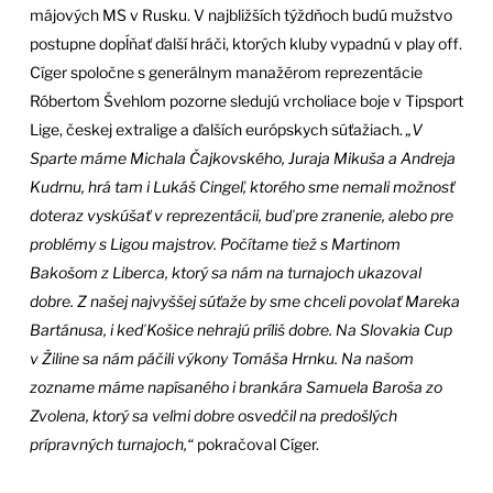
májových MS v Rusku. V najbližších týždňoch budú mužstvo
postupne dopĺňať ďalší hráči, ktorých kluby vypadnú v play off.
Cíger spoločne s generálnym manažérom reprezentácie
Róbertom Švehlom pozorne sledujú vrcholiace boje v Tipsport
Lige, českej extralige a ďalších európskych súťažiach.
„V
Sparte máme Michala Čajkovského, Juraja Mikuša a Andreja
Kudrnu, hrá tam i Lukáš Cingeľ, ktorého sme nemali možnosť
doteraz vyskúšať v reprezentácii, buď pre zranenie, alebo pre
problémy s Ligou majstrov. Počítame tiež s Martinom
Bakošom z Liberca, ktorý sa nám na turnajoch ukazoval
dobre. Z našej najvyššej súťaže by sme chceli povolať Mareka
Bartánusa, i keď Košice nehrajú príliš dobre. Na Slovakia Cup
v Žiline sa nám páčili výkony Tomáša Hrnku. Na našom
zozname máme napísaného i brankára Samuela Baroša zo
Zvolena, ktorý sa veľmi dobre osvedčil na predošlých
prípravných turnajoch,“
pokračoval Cíger.