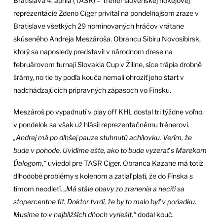
Bratislava 4. apríla (TASR) – Tréner slovenskej hokejovej
reprezentácie Zdeno Cíger privítal na pondelňajšom zraze v
Bratislave všetkých 29 nominovaných hráčov vrátane
skúseného Andreja Meszároša. Obrancu Sibiru Novosibirsk,
ktorý sa naposledy predstavil v národnom drese na
februárovom turnaji Slovakia Cup v Žiline, síce trápia drobné
šrámy, no tie by podľa kouča nemali ohroziť jeho štart v
nadchádzajúcich prípravných zápasoch vo Fínsku.
Meszároš po vypadnutí v play off KHL dostal tri týždne voľno,
v pondelok sa však už hlásil reprezentačnému trénerovi.
„Andrej má po dlhšej pauze stuhnutú achilovku. Verím, že
bude v pohode. Uvidíme ešte, ako to bude vyzerať s Marekom
Ďalogom,“
uviedol pre TASR Cíger. Obranca Kazane má totiž
dlhodobé problémy s kolenom a zatiaľ platí, že do Fínska s
tímom neodletí.
„Má stále obavy zo zranenia a necíti sa
stopercentne fit. Doktor tvrdí, že by to malo byť v poriadku.
Musíme to v najbližších dňoch vyriešiť,“
dodal kouč.