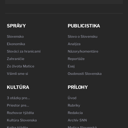
SPRÁVY
PUBLICISTIKA
Slovensko
Slovo o Slovensku
Ekonomika
Analýza
Slováci za hranicami
Názory/komentáre
Zahraničie
Reportáže
Zo života Matice
Esej
Všimli sme si
Osobnosti Slovenska
KULTÚRA
PRÍLOHY
3 otázky pre…
Úvod
Priestor pre…
Rubriky
Rozhovor týždňa
Redakcia
Kultúra Slovenska
Archív SNN
Kniha týždňa
Matica Slovenská