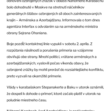
obnovení ozbrojených zrážok v oblasti Náhorného Karabachu
bolo dohodnuté v Moskve na stretnutí náčelníkov
generálnych štábov ozbrojených síl oboch zainteresovaných
krajín – Arménska a Azerbajdžanu. Informovala o tom dnes
agentúra Interfax s odvolaním sa na arménskeho ministra
obrany Sejrana Ohaniana.
Boje pozdĺž kontaktnej línie vypukli v sobotu 2. apríla. Z
rozpútania násilností a porušenia prímeria sa vzájomne
obviňujú obe strany. Mnohí politici, vrátane arménskych a
azerbajdžanských, vyslovili počas víkendu obavy, že
ozbrojené zrážky by mohli prerásť do rozsiahlejšieho konfliktu,
preto vyzvali na okamžité prímerie.
Vlády v karabašskom Stepanakerte a Baku v utorok oznámili,
že dospeli k dohode o prímerí, ktoré začalo platiť v utorok na
poludnie miestneho času.
Náhorný Karabach, časť Azerbajdžanu, je pod kontrolou