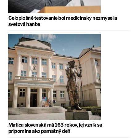
Celoplošné testovanie bol medicínsky nezmysel a
svetová hanba
Matica slovenská má 163 rokov, jej vznik sa
pripomína ako pamätný deň