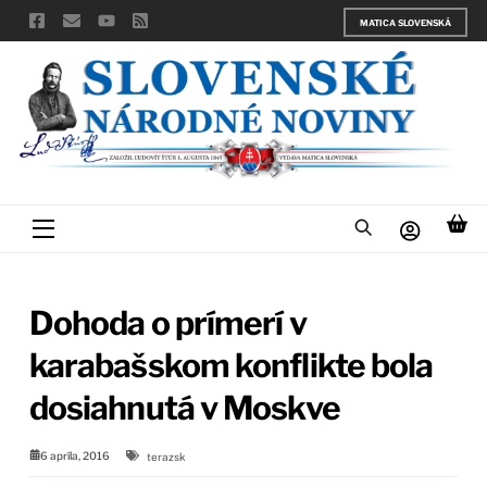
Skip
MATICA SLOVENSKÁ
to
content
Menu
Dohoda o prímerí v
karabašskom konflikte bola
dosiahnutá v Moskve
6 apríla, 2016
terazsk