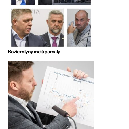
Božie mlyny melú pomaly