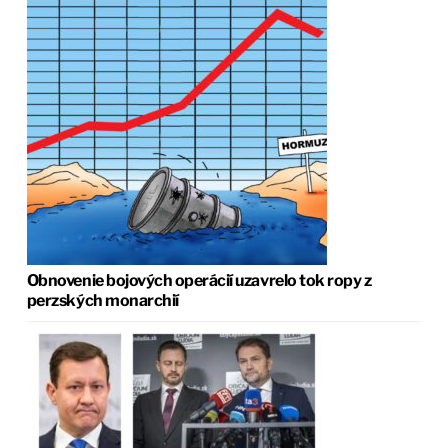
Obnovenie bojových operácií uzavrelo tok ropy z
perzských monarchií