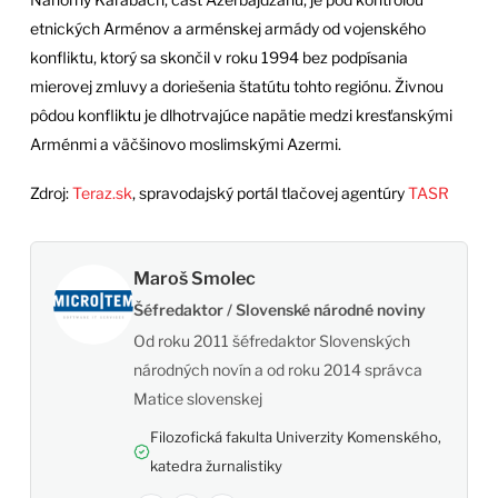
etnických Arménov a arménskej armády od vojenského
konfliktu, ktorý sa skončil v roku 1994 bez podpísania
mierovej zmluvy a doriešenia štatútu tohto regiónu. Živnou
pôdou konfliktu je dlhotrvajúce napätie medzi kresťanskými
Arménmi a väčšinovo moslimskými Azermi.
Zdroj:
Teraz.sk
, spravodajský portál tlačovej agentúry
TASR
Maroš Smolec
Šéfredaktor / Slovenské národné noviny
Od roku 2011 šéfredaktor Slovenských
národných novín a od roku 2014 správca
Matice slovenskej
Filozofická fakulta Univerzity Komenského,
katedra žurnalistiky