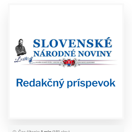
Čas čítania:
1 min
(181 slov)