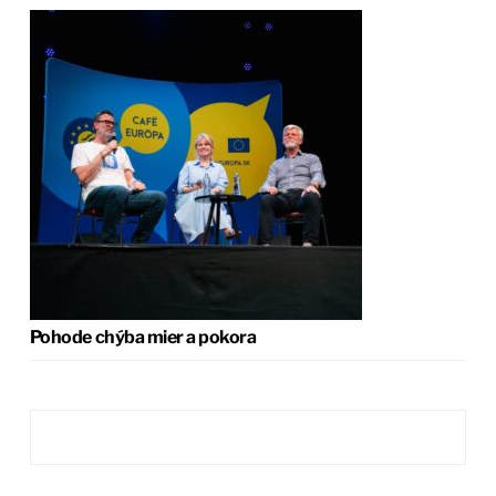
Pohode chýba mier a pokora