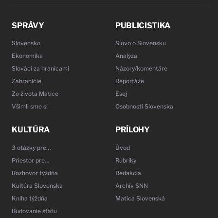
SPRÁVY
PUBLICISTIKA
Slovensko
Slovo o Slovensku
Ekonomika
Analýza
Slováci za hranicami
Názory/komentáre
Zahraničie
Reportáže
Zo života Matice
Esej
Všimli sme si
Osobnosti Slovenska
KULTÚRA
PRÍLOHY
3 otázky pre…
Úvod
Priestor pre…
Rubriky
Rozhovor týždňa
Redakcia
Kultúra Slovenska
Archív SNN
Kniha týždňa
Matica Slovenská
Budovanie štátu