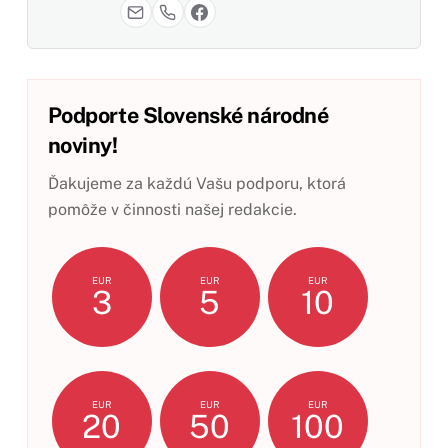
Podporte Slovenské národné
noviny!
Ďakujeme za každú Vašu podporu, ktorá
pomôže v činnosti našej redakcie.
EUR
EUR
EUR
3
5
10
EUR
EUR
EUR
20
50
100