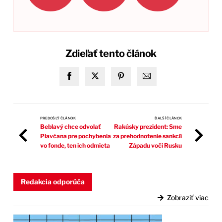
Zdieľať tento článok
PREDOŠLÝ ČLÁNOK
ĎALŠÍ ČLÁNOK
Beblavý chce odvolať
Rakúsky prezident: Sme
Plavčana pre pochybenia
za prehodnotenie sankcií
vo fonde, ten ich odmieta
Západu voči Rusku
Redakcia odporúča
Zobraziť viac