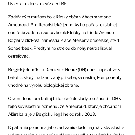
Uviedla to dnes televízia RTBF.
Zadržaným mužom bol alžírsky občan Abderrahmane
Ameuroud. Protiteroristické jednotky ho počas rozsiahlej
operácie zatkli na zastávke električky na triede Avenue
Rogier v blízkosti námestia Place Meiser v bruselskej štvrti
Schaerbeek. Predtým ho strelou do nohy neutralizoval
ostreľovač.
Belgický denník La Dernieure Heure (DH) dnes napísal, že v
batohu, ktorý mal zadržaný pri sebe, sa našli aj komponenty
vhodné na výrobu biologickej zbrane.
Okrem toho tam boli aj tri falošné doklady totožnosti – DH v
tejto súvislosti pripomenul, že Ameuroud, ktorý je občanom
Alžírska, žije v Belgicku ilegálne od roku 2013.
K pátraniu po ňom a jeho zadržaniu došlo najmä v súvislosti s