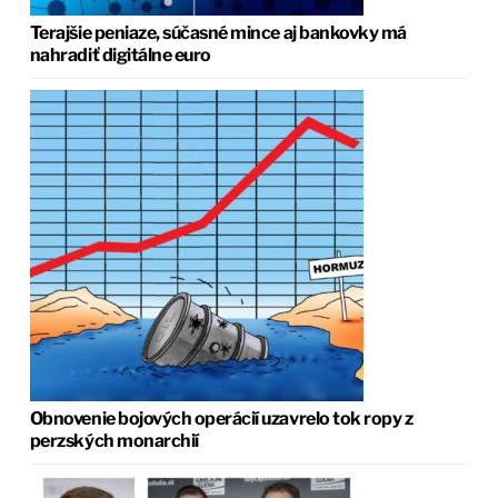
Terajšie peniaze, súčasné mince aj bankovky má
nahradiť digitálne euro
Obnovenie bojových operácií uzavrelo tok ropy z
perzských monarchií