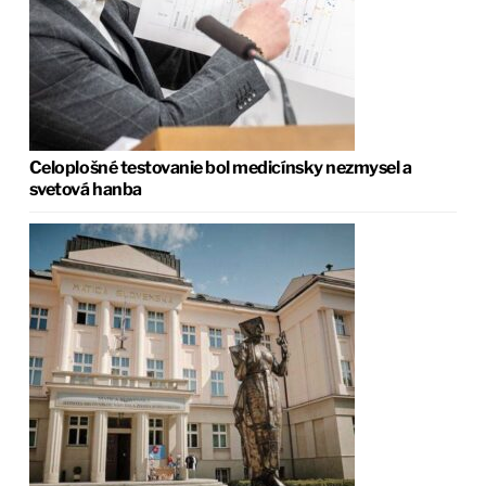
Celoplošné testovanie bol medicínsky nezmysel a
svetová hanba