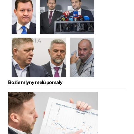
Božie mlyny melú pomaly