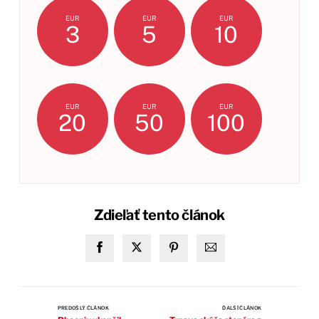
EUR
EUR
EUR
3
5
10
EUR
EUR
EUR
20
50
100
Zdieľať tento článok
PREDOŠLÝ ČLÁNOK
ĎALŠÍ ČLÁNOK