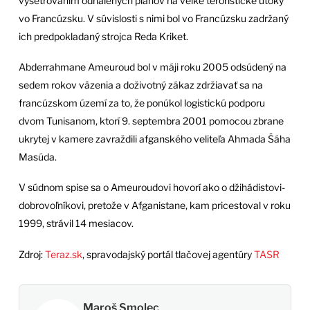
vyšetrovaním odhalených plánov na veľké teroristické útoky
vo Francúzsku. V súvislosti s nimi bol vo Francúzsku zadržaný
ich predpokladaný strojca Reda Kriket.
Abderrahmane Ameuroud bol v máji roku 2005 odsúdený na
sedem rokov väzenia a doživotný zákaz zdržiavať sa na
francúzskom území za to, že ponúkol logistickú podporu
dvom Tunisanom, ktorí 9. septembra 2001 pomocou zbrane
ukrytej v kamere zavraždili afganského veliteľa Ahmada Šáha
Masúda.
V súdnom spise sa o Ameuroudovi hovorí ako o džihádistovi-
dobrovoľníkovi, pretože v Afganistane, kam pricestoval v roku
1999, strávil 14 mesiacov.
Zdroj:
Teraz.sk
, spravodajský portál tlačovej agentúry
TASR
Maroš Smolec