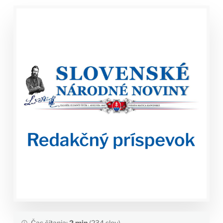
Čas čítania:
2 min
(234 slov)