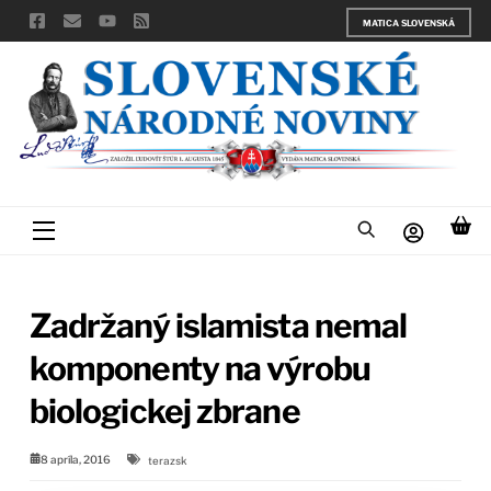
Skip
MATICA SLOVENSKÁ
to
content
Menu
Zadržaný islamista nemal
komponenty na výrobu
biologickej zbrane
8 apríla, 2016
terazsk