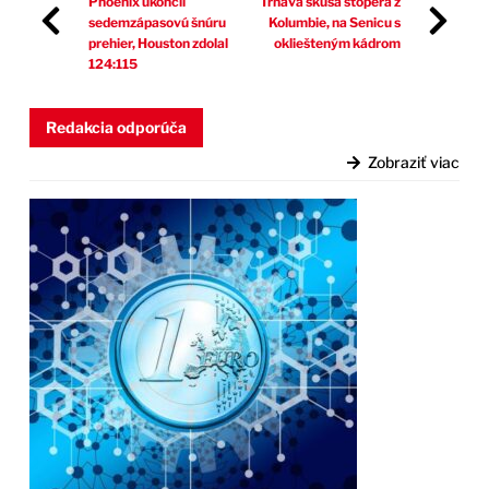
Phoenix ukončil
Trnava skúša stopéra z
sedemzápasovú šnúru
Kolumbie, na Senicu s
prehier, Houston zdolal
okliešteným kádrom
124:115
Redakcia odporúča
Zobraziť viac