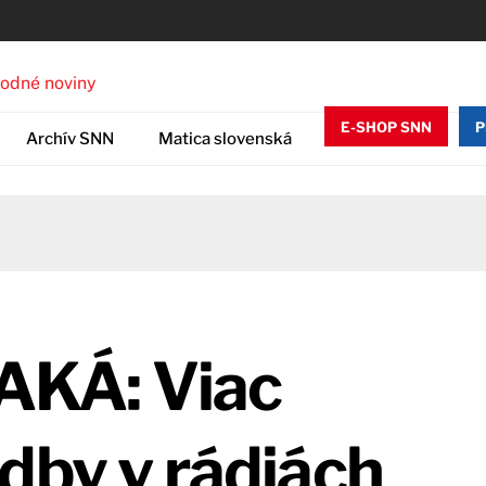
E-SHOP SNN
P
Archív SNN
Matica slovenská
KÁ: Viac
dby v rádiách