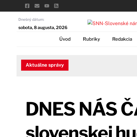
Skip
to
content
Dnešný dátum:
sobota, 8 augusta, 2026
Úvod
Rubriky
Redakcia
Aktuálne správy
DNES NÁS ČA
slovenskej hu