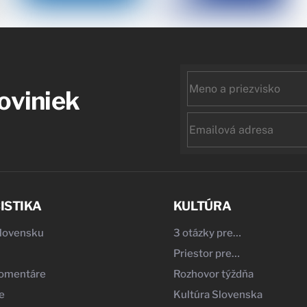
First
noviniek
name
Email
ISTIKA
KULTÚRA
Slovensku
3 otázky pre…
Priestor pre…
komentáre
Rozhovor týždňa
e
Kultúra Slovenska