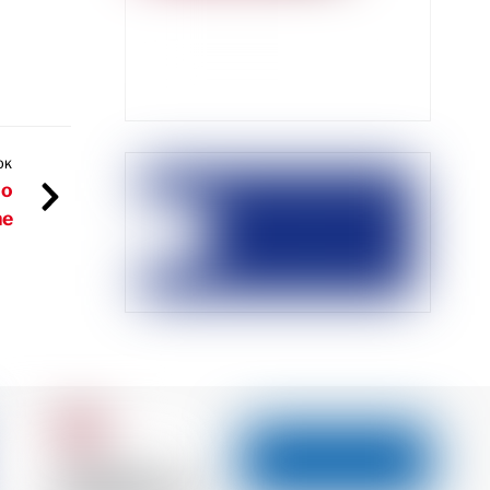
OK
 o
ne