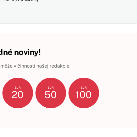
né noviny!
ôže v činnosti našej redakcie.
EUR
EUR
EUR
20
50
100