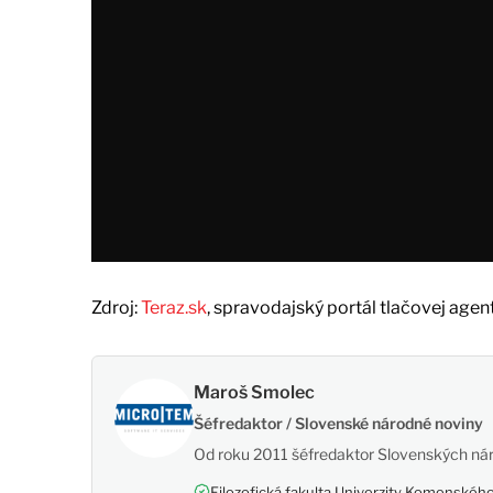
Zdroj:
Teraz.sk
, spravodajský portál tlačovej agen
Maroš Smolec
Šéfredaktor / Slovenské národné noviny
Od roku 2011 šéfredaktor Slovenských nár
Filozofická fakulta Univerzity Komenského,