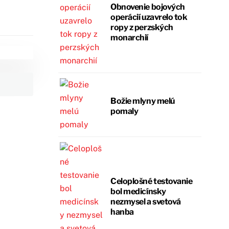
Obnovenie bojových
operácií uzavrelo tok
ropy z perzských
monarchií
Božie mlyny melú
pomaly
Celoplošné testovanie
bol medicínsky
nezmysel a svetová
hanba