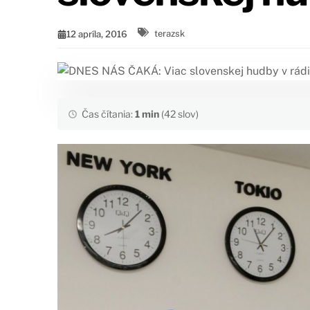
12 apríla, 2016
terazsk
Čas čítania:
1 min
(42 slov)