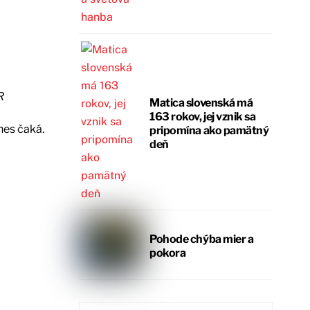
R
Matica slovenská má
163 rokov, jej vznik sa
nes čaká.
pripomína ako pamätný
deň
Pohode chýba mier a
pokora