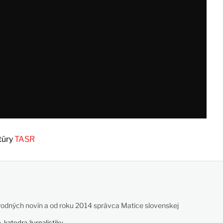
túry
TASR
odných novín a od roku 2014 správca Matice slovenskej
 katedra žurnalistiky