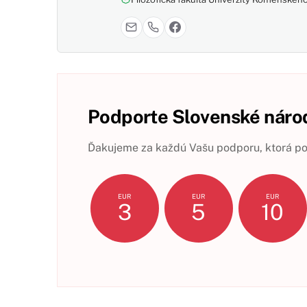
Podporte Slovenské národ
Ďakujeme za každú Vašu podporu, ktorá pom
EUR
EUR
EUR
3
5
10