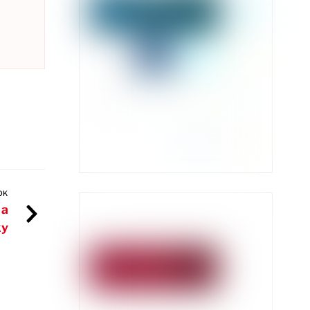
OK
 a
ky