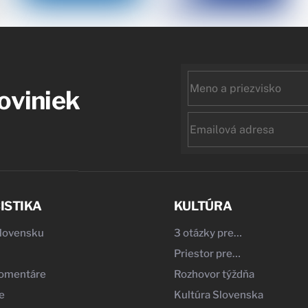
First
noviniek
name
Email
ISTIKA
KULTÚRA
Slovensku
3 otázky pre…
Priestor pre…
komentáre
Rozhovor týždňa
e
Kultúra Slovenska