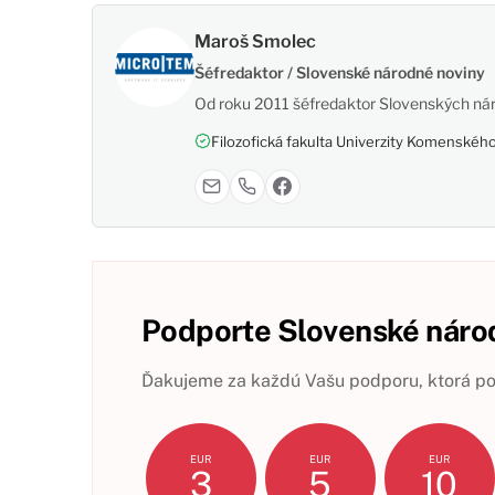
Maroš Smolec
Šéfredaktor / Slovenské národné noviny
Od roku 2011 šéfredaktor Slovenských nár
Filozofická fakulta Univerzity Komenského,
Podporte Slovenské národ
Ďakujeme za každú Vašu podporu, ktorá pom
EUR
EUR
EUR
3
5
10