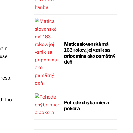
Matica slovenská má
main
163 rokov, jej vznik sa
pripomína ako pamätný
ouse
deň
 resp.
í trio
Pohode chýba mier a
pokora