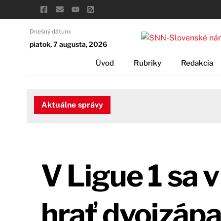
Skip
to
content
Dnešný dátum:
piatok, 7 augusta, 2026
Úvod
Rubriky
Redakcia
Aktuálne správy
V Ligue 1 sa 
hrať dvojzáp