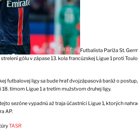
Futbalista Paríža St. Ger
strelení gólu v zápase 13. kola francúzskej Ligue 1 proti Toul
kej futbalovej ligy sa bude hrať dvojzápasová baráž o postup,
i 18. tímom Ligue 1 a tretím mužstvom druhej ligy.
tejto sezóne vypadnú až traja účastníci Ligue 1, ktorých nahrad
ra AP.
túry
TASR