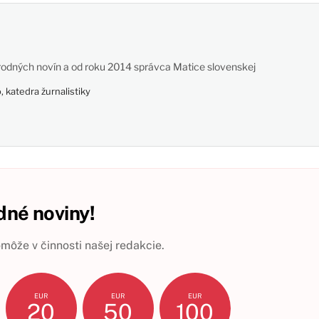
odných novín a od roku 2014 správca Matice slovenskej
 katedra žurnalistiky
né noviny!
ôže v činnosti našej redakcie.
EUR
EUR
EUR
20
50
100