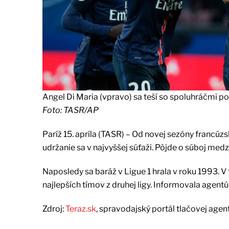
Angel Di Maria (vpravo) sa teší so spoluhráčmi po 
Foto: TASR/AP
Paríž 15. apríla (TASR) – Od novej sezóny francúzs
udržanie sa v najvyššej súťaži. Pôjde o súboj medz
Naposledy sa baráž v Ligue 1 hrala v roku 1993. V 
najlepších tímov z druhej ligy. Informovala agentú
Zdroj:
Teraz.sk
, spravodajský portál tlačovej agen