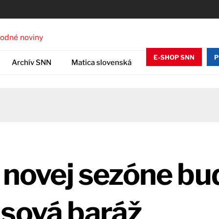
E-SHOP SNN
P
Archív SNN
Matica slovenská
v novej sezóne bu
asová baráž