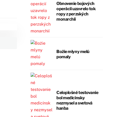
Obnovenie bojových
operácií uzavrelo tok
ropy z perzských
monarchií
Božie mlyny melú
pomaly
Celoplošné testovanie
bol medicínsky
nezmysel a svetová
hanba