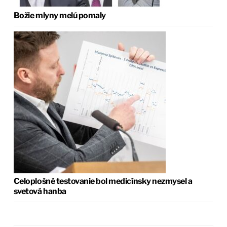
Božie mlyny melú pomaly
Celoplošné testovanie bol medicínsky nezmysel a
svetová hanba