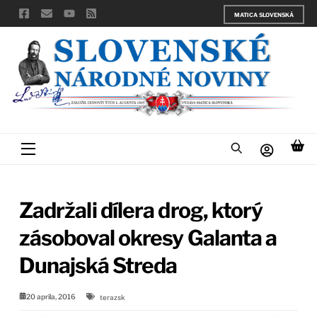
Skip
MATICA SLOVENSKÁ
to
content
Menu
Zadržali dílera drog, ktorý
zásoboval okresy Galanta a
Dunajská Streda
20 apríla, 2016
terazsk