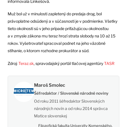
informovala Linkešová.
Muž bol už v minulosti zapletený do predaja drog, bol
právoplatne odsúdený a v súčasnosti je v podmienke. Všetky
tieto okolnosti sú v jeho prípade priťažujúcou okolnosťou
a v zmysle zákona mu teraz hrozí strata slobody na 10 až 15
rokov. Vyšetrovateľ spracoval podnet na jeho väzobné
stíhanie, o ktorom rozhodne prokurátor a súd.
Zdroj:
Teraz.sk
, spravodajský portál tlačovej agentúry
TASR
Maroš Smolec
Šéfredaktor / Slovenské národné noviny
Od roku 2011 šéfredaktor Slovenských
národných novín a od roku 2014 správca
Matice slovenskej
Filozofická fakulta Univerzity Komenského,