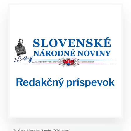
Čas čítania:
2 min
(226 slov)