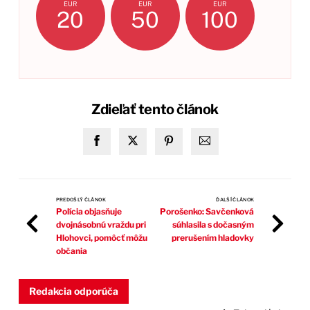
EUR
EUR
EUR
20
50
100
Zdieľať tento článok
PREDOŠLÝ ČLÁNOK
ĎALŠÍ ČLÁNOK
Polícia objasňuje
Porošenko: Savčenková
dvojnásobnú vraždu pri
súhlasila s dočasným
Hlohovci, pomôcť môžu
prerušením hladovky
občania
Redakcia odporúča