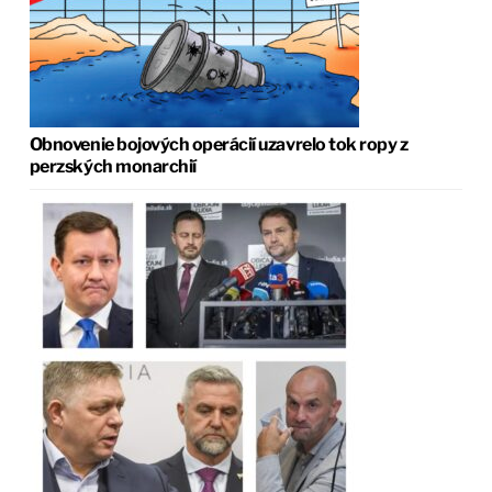
Obnovenie bojových operácií uzavrelo tok ropy z
perzských monarchií