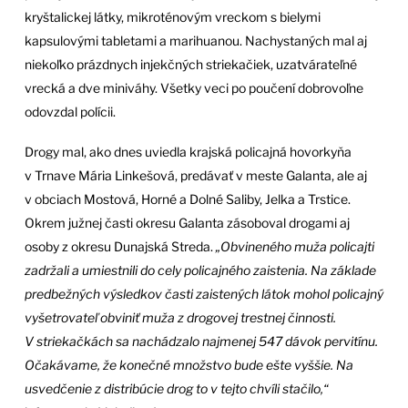
kryštalickej látky, mikroténovým vreckom s bielymi
kapsulovými tabletami a marihuanou. Nachystaných mal aj
niekoľko prázdnych injekčných striekačiek, uzatvárateľné
vrecká a dve miniváhy. Všetky veci po poučení dobrovoľne
odovzdal polícii.
Drogy mal, ako dnes uviedla krajská policajná hovorkyňa
v Trnave Mária Linkešová, predávať v meste Galanta, ale aj
v obciach Mostová, Horné a Dolné Saliby, Jelka a Trstice.
Okrem južnej časti okresu Galanta zásoboval drogami aj
osoby z okresu Dunajská Streda.
„Obvineného muža policajti
zadržali a umiestnili do cely policajného zaistenia. Na základe
predbežných výsledkov časti zaistených látok mohol policajný
vyšetrovateľ obviniť muža z drogovej trestnej činnosti.
V striekačkách sa nachádzalo najmenej 547 dávok pervitínu.
Očakávame, že konečné množstvo bude ešte vyššie. Na
usvedčenie z distribúcie drog to v tejto chvíli stačilo,“