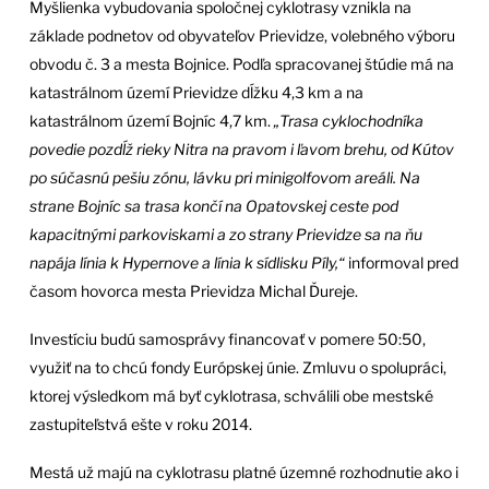
Myšlienka vybudovania spoločnej cyklotrasy vznikla na
základe podnetov od obyvateľov Prievidze, volebného výboru
obvodu č. 3 a mesta Bojnice. Podľa spracovanej štúdie má na
katastrálnom území Prievidze dĺžku 4,3 km a na
katastrálnom území Bojníc 4,7 km.
„Trasa cyklochodníka
povedie pozdĺž rieky Nitra na pravom i ľavom brehu, od Kútov
po súčasnú pešiu zónu, lávku pri minigolfovom areáli. Na
strane Bojníc sa trasa končí na Opatovskej ceste pod
kapacitnými parkoviskami a zo strany Prievidze sa na ňu
napája línia k Hypernove a línia k sídlisku Píly,“
informoval pred
časom hovorca mesta Prievidza Michal Ďureje.
Investíciu budú samosprávy financovať v pomere 50:50,
využiť na to chcú fondy Európskej únie. Zmluvu o spolupráci,
ktorej výsledkom má byť cyklotrasa, schválili obe mestské
zastupiteľstvá ešte v roku 2014.
Mestá už majú na cyklotrasu platné územné rozhodnutie ako i