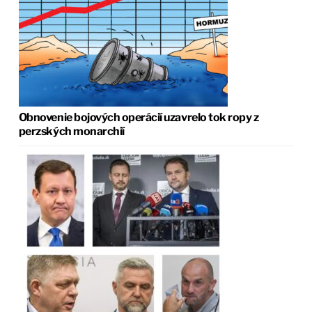
Obnovenie bojových operácií uzavrelo tok ropy z
perzských monarchií