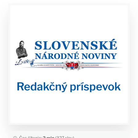
Čas čítania:
2 min
(327 slov)