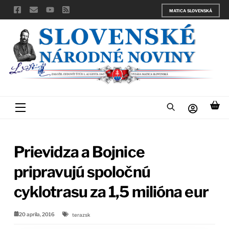
Skip
MATICA SLOVENSKÁ
to
content
Menu
Prievidza a Bojnice
pripravujú spoločnú
cyklotrasu za 1,5 milióna eur
20 apríla, 2016
terazsk