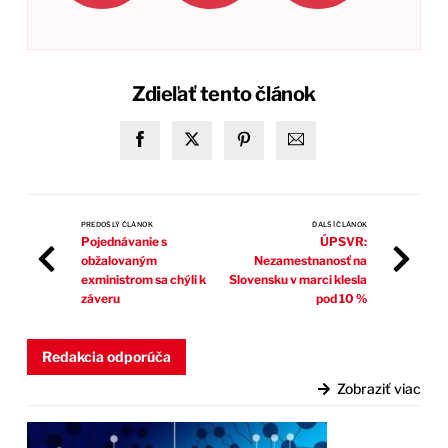
Zdieľať tento článok
PREDOŠLÝ ČLÁNOK
ĎALŠÍ ČLÁNOK
Pojednávanie s
ÚPSVR:
obžalovaným
Nezamestnanosť na
exministrom sa chýli k
Slovensku v marci klesla
záveru
pod 10 %
Redakcia odporúča
Zobraziť viac