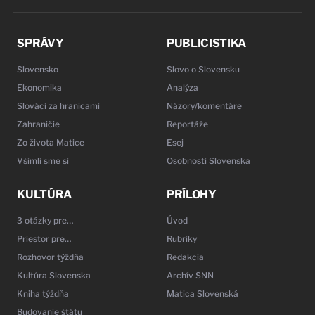
SPRÁVY
PUBLICISTIKA
Slovensko
Slovo o Slovensku
Ekonomika
Analýza
Slováci za hranicami
Názory/komentáre
Zahraničie
Reportáže
Zo života Matice
Esej
Všimli sme si
Osobnosti Slovenska
KULTÚRA
PRÍLOHY
3 otázky pre…
Úvod
Priestor pre…
Rubriky
Rozhovor týždňa
Redakcia
Kultúra Slovenska
Archív SNN
Kniha týždňa
Matica Slovenská
Budovanie štátu