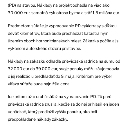
(PD) na stavbu. Náklady na projekt odhadla na viac ako
30.000 eur, samotná cyklotrasa by mala stáť 1,5 milióna eur.
Predmetom súťaže je vypracovanie PD cyklotrasy s dĺžkou
deväť kilometrov, ktorá bude prechádzať katastrálnym
územím oboch hornonitrianskych miest. Zákazka počíta aj s
výkonom autorského dozoru pri stavbe.
Náklady na zákazku odhadla prievidzská radnica na sumu od
32.000 eur do 39.000 eur, svoje ponuky môžu záujemcovia
o jej realizáciu predkladať do 9. mája. Kritériom pre výber
víťaza súťaže bude najnižšia cena.
Ide pritom už o druhú súťaž na vypracovanie PD. Tú prvú
prievidzská radnica zrušila, keďže sa do nej prihlásil len jeden
uchádzač, ktorý predložil vyššiu ponuku, ako boli
predpokladané náklady zákazky.