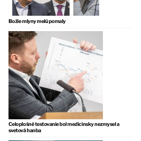
Božie mlyny melú pomaly
Celoplošné testovanie bol medicínsky nezmysel a
svetová hanba