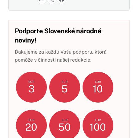
Podporte Slovenské národné
noviny!
Ďakujeme za každú Vašu podporu, ktorá
pomôže v činnosti našej redakcie.
EUR
EUR
EUR
3
5
10
EUR
EUR
EUR
20
50
100