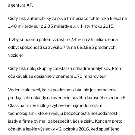
agentúra AP.
Čistý zisk automobilky za prvé tri mesiace tohto roka klesol na
1,40 miliardy eur z 2,05 miliardy eur v 1. štvrťroku 2015.
Tržby koncernu pritom vzrástli o 2,4 % na 35 miliárd eur a
odbyt spoločnosti sa zvýšil o 7 % na 683.885 predaných
vozidiel.
Čistý zisk celej skupiny zaostal za odhadmi analytikov, ktorí
očakávali, že dosiahne v priemere 1,70 miliardy eur.
Vedenie ale tvrdí, že za poklesom zisku nie je spomalenie
predaja, ale náklady na uvedenie nového luxusného sedanu E-
Class na trh. Vozidlo je vybavené najmodernejšími
technológiami, ktoré zvyšujú bezpečnosť a hospodárnosť
jazdy a firme by mali zabezpečiť väčšie zisky. Koncern preto
očakáva lepšie výsledky v 2. polroku 2016, keď spustí jeho