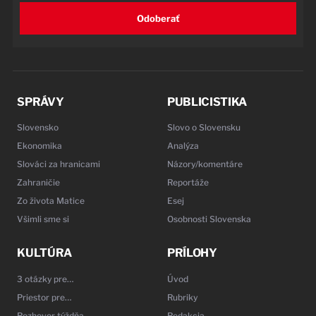
Odoberať
SPRÁVY
PUBLICISTIKA
Slovensko
Slovo o Slovensku
Ekonomika
Analýza
Slováci za hranicami
Názory/komentáre
Zahraničie
Reportáže
Zo života Matice
Esej
Všimli sme si
Osobnosti Slovenska
KULTÚRA
PRÍLOHY
3 otázky pre…
Úvod
Priestor pre…
Rubriky
Rozhovor týždňa
Redakcia