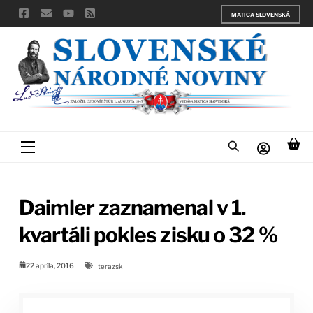
Skip
MATICA SLOVENSKÁ
to
content
Menu
Daimler zaznamenal v 1.
kvartáli pokles zisku o 32 %
22 apríla, 2016
terazsk