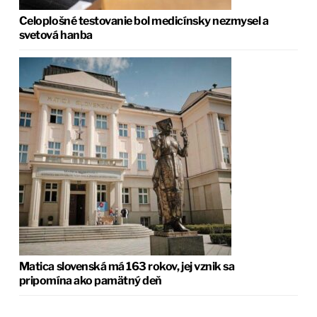
Celoplošné testovanie bol medicínsky nezmysel a
svetová hanba
Matica slovenská má 163 rokov, jej vznik sa
pripomína ako pamätný deň