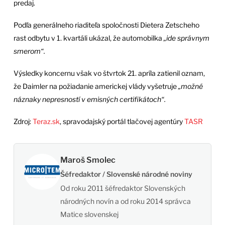
predaj.
Podľa generálneho riaditeľa spoločnosti Dietera Zetscheho
rast odbytu v 1. kvartáli ukázal, že automobilka
„ide správnym
smerom“.
Výsledky koncernu však vo štvrtok 21. apríla zatienil oznam,
že Daimler na požiadanie americkej vlády vyšetruje
„možné
náznaky nepresností v emisných certifikátoch“.
Zdroj:
Teraz.sk
, spravodajský portál tlačovej agentúry
TASR
Maroš Smolec
Šéfredaktor / Slovenské národné noviny
Od roku 2011 šéfredaktor Slovenských
národných novín a od roku 2014 správca
Matice slovenskej