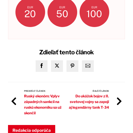
EUR
EUR
EUR
20
50
100
Zdieľať tento článok
PREDOŠLÝ ČLÁNOK
ĎALŠÍ ČLÁNOK
Ruský ekonóm: Vplyv
Do ukážok bojov z II.
západných sankcií na
svetovej vojny sa zapojí
ruskú ekonomiku sa už
aj legendárny tank T-34
skončil
Redakcia odporúča