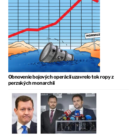
Obnovenie bojových operácií uzavrelo tok ropy z
perzských monarchií