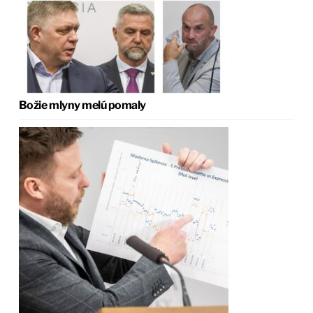
Božie mlyny melú pomaly