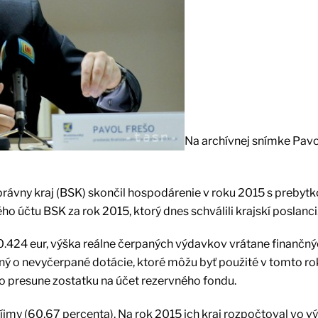
Na archívnej snímke Pavo
správny kraj (BSK) skončil hospodárenie v roku 2015 s prebyt
o účtu BSK za rok 2015, ktorý dnes schválili krajskí poslanci
0.424 eur, výška reálne čerpaných výdavkov vrátane finančn
ený o nevyčerpané dotácie, ktoré môžu byť použité v tomto ro
 o presune zostatku na účet rezervného fondu.
íjmy (60,67 percenta). Na rok 2015 ich kraj rozpočtoval vo v