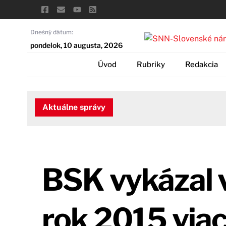
Skip
to
content
Dnešný dátum:
pondelok, 10 augusta, 2026
Úvod
Rubriky
Redakcia
Aktuálne správy
BSK vykázal 
rok 2015 viac