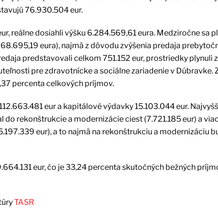
stavujú 76.930.504 eur.
r, reálne dosiahli výšku 6.284.569,61 eura. Medziročne sa p
868.695,19 eura), najmä z dôvodu zvýšenia predaja prebytoč
edaja predstavovali celkom 751.152 eur, prostriedky plynuli 
nuteľnosti pre zdravotnícke a sociálne zariadenie v Dúbravke.
34,37 percenta celkových príjmov.
112.663.481 eur a kapitálové výdavky 15.103.044 eur. Najvyšší
do rekonštrukcie a modernizácie ciest (7.721.185 eur) a via
(5.197.339 eur), a to najmä na rekonštrukciu a modernizáciu 
.664.131 eur, čo je 33,24 percenta skutočných bežných príjm
túry
TASR