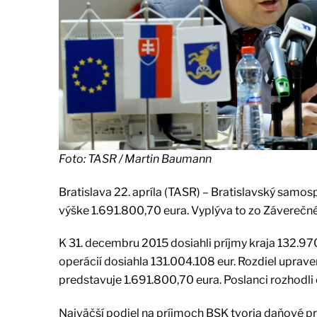
Foto: TASR / Martin Baumann
Bratislava 22. apríla (TASR) – Bratislavský samo
výške 1.691.800,70 eura. Vyplýva to zo Záverečnéh
K 31. decembru 2015 dosiahli príjmy kraja 132.97
operácií dosiahla 131.004.108 eur. Rozdiel uprav
predstavuje 1.691.800,70 eura. Poslanci rozhodli
Najväčší podiel na príjmoch BSK tvoria daňové pr