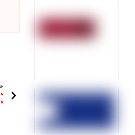
OK
 v
ty