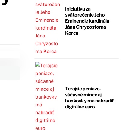
Iniciatíva za
svätorečenie Jeho
Eminencie kardinála
Jána Chryzostoma
Korca
Terajšie peniaze,
súčasné mince aj
bankovky má nahradiť
digitálne euro