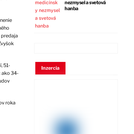
nezmysel a svetová
hanba
lnenie
ného
z predaja
 Zvyšok
, 51-
Inzercia
c ako 34-
budov
ov roka