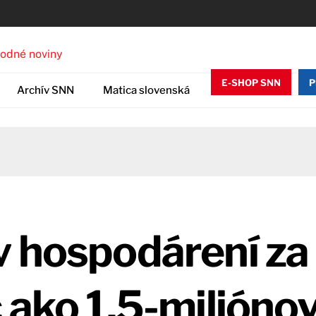
E-SHOP SNN
P
Archív SNN
Matica slovenská
v hospodárení za
 ako 1,5-milióno