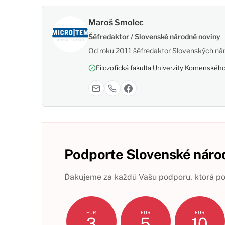
Maroš Smolec
Šéfredaktor / Slovenské národné noviny
Od roku 2011 šéfredaktor Slovenských nár
Filozofická fakulta Univerzity Komenského,
Podporte Slovenské národ
Ďakujeme za každú Vašu podporu, ktorá pom
EUR
EUR
EUR
3
5
10