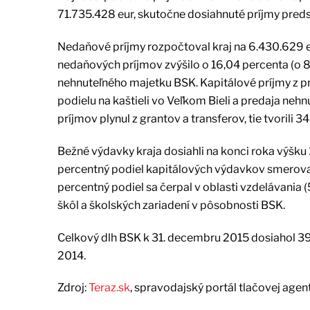
71.735.428 eur, skutočne dosiahnuté príjmy pred
Nedaňové príjmy rozpočtoval kraj na 6.430.629 eu
nedaňových príjmov zvýšilo o 16,04 percenta (o 
nehnuteľného majetku BSK. Kapitálové príjmy z pr
podielu na kaštieli vo Veľkom Bieli a predaja neh
príjmov plynul z grantov a transferov, tie tvorili 
Bežné výdavky kraja dosiahli na konci roka výšku 
percentný podiel kapitálových výdavkov smeroval 
percentný podiel sa čerpal v oblasti vzdelávania 
škôl a školských zariadení v pôsobnosti BSK.
Celkový dlh BSK k 31. decembru 2015 dosiahol 39
2014.
Zdroj:
Teraz.sk
, spravodajský portál tlačovej agen