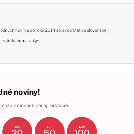
odných novín a od roku 2014 správca Matice slovenskej
 katedra žurnalistiky
né noviny!
ôže v činnosti našej redakcie.
EUR
EUR
EUR
20
50
100