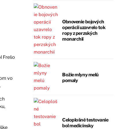
Obnovenie bojových
operácií uzavrelo tok
ropy z perzských
monarchií
l Frešo
Božie mlyny melú
kom vo
pomaly
.
ých
ku,
Celoplošné testovanie
bol medicínsky
ýške