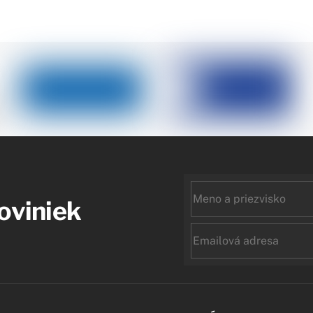
First
noviniek
name
Email