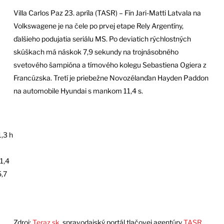
Villa Carlos Paz 23. apríla (TASR) – Fín Jari-Matti Latvala na
Volkswagene je na čele po prvej etape Rely Argentíny,
ďalšieho podujatia seriálu MS. Po deviatich rýchlostných
skúškach má náskok 7,9 sekundy na trojnásobného
svetového šampióna a tímového kolegu Sebastiena Ogiera z
Francúzska. Tretí je priebežne Novozélanďan Hayden Paddon
na automobile Hyundai s mankom 11,4 s.
1,3 h
1,4
5,7
Zdroj:
Teraz.sk
, spravodajský portál tlačovej agentúry
TASR