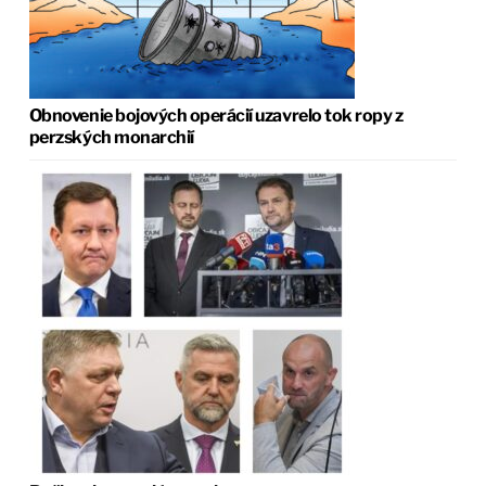
Obnovenie bojových operácií uzavrelo tok ropy z
perzských monarchií