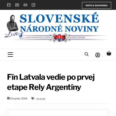
Skip
MATICA SLOVENSKÁ
to
content
Menu
Fín Latvala vedie po prvej
etape Rely Argentíny
23 apríla, 2016
terazsk