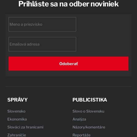
Prihláste sa na odber noviniek
First
name
Email
Odoberať
SPRÁVY
PUBLICISTIKA
Slovensko
Slovo o Slovensku
Ekonomika
Analýza
Slováci za hranicami
Názory/komentáre
Zahraničie
Reportáže