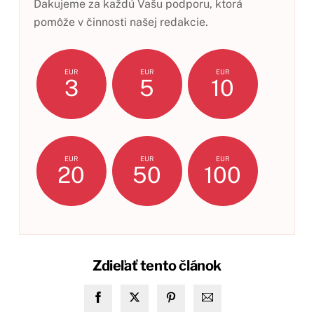
Ďakujeme za každú Vašu podporu, ktorá
pomôže v činnosti našej redakcie.
EUR
EUR
EUR
3
5
10
EUR
EUR
EUR
20
50
100
Zdieľať tento článok