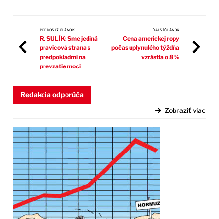
PREDOŠLÝ ČLÁNOK
ĎALŠÍ ČLÁNOK
R. SULÍK: Sme jediná
Cena americkej ropy
pravicová strana s
počas uplynulého týždňa
predpokladmi na
vzrástla o 8 %
prevzatie moci
Redakcia odporúča
Zobraziť viac