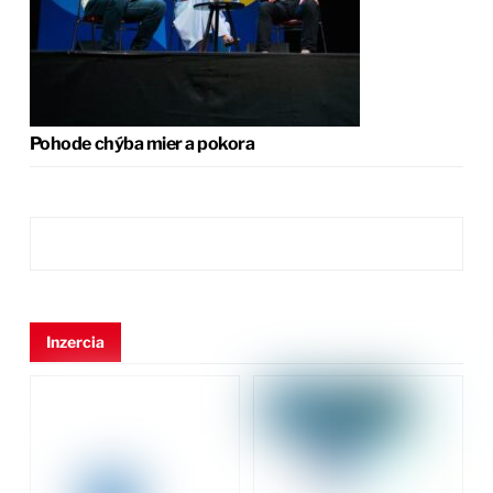
Pohode chýba mier a pokora
Inzercia