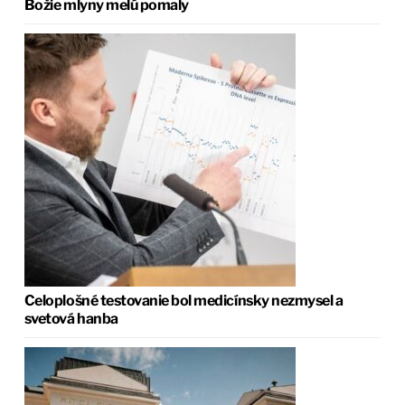
Božie mlyny melú pomaly
Celoplošné testovanie bol medicínsky nezmysel a
svetová hanba