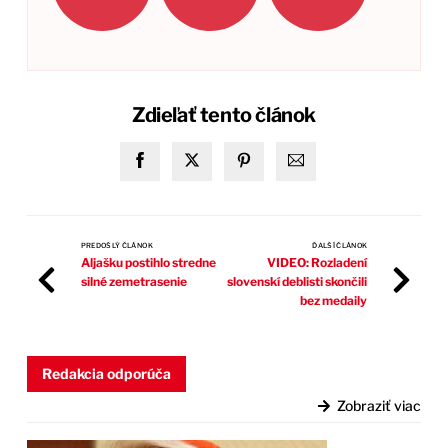
Zdieľať tento článok
PREDOŠLÝ ČLÁNOK
ĎALŠÍ ČLÁNOK
Aljašku postihlo stredne
VIDEO: Rozladení
silné zemetrasenie
slovenskí deblisti skončili
bez medaily
Redakcia odporúča
Zobraziť viac