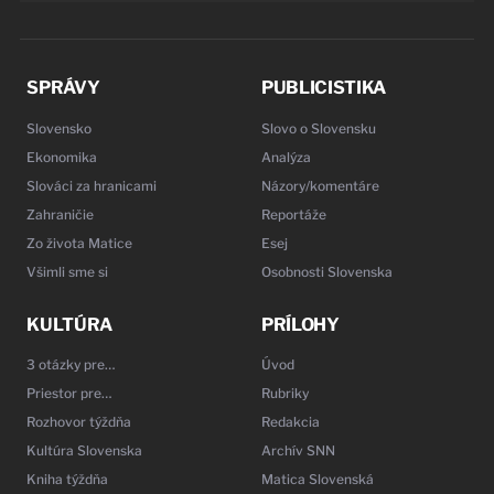
SPRÁVY
PUBLICISTIKA
Slovensko
Slovo o Slovensku
Ekonomika
Analýza
Slováci za hranicami
Názory/komentáre
Zahraničie
Reportáže
Zo života Matice
Esej
Všimli sme si
Osobnosti Slovenska
KULTÚRA
PRÍLOHY
3 otázky pre…
Úvod
Priestor pre…
Rubriky
Rozhovor týždňa
Redakcia
Kultúra Slovenska
Archív SNN
Kniha týždňa
Matica Slovenská