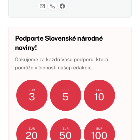
Podporte Slovenské národné
noviny!
Ďakujeme za každú Vašu podporu, ktorá
pomôže v činnosti našej redakcie.
EUR
EUR
EUR
3
5
10
EUR
EUR
EUR
20
50
100