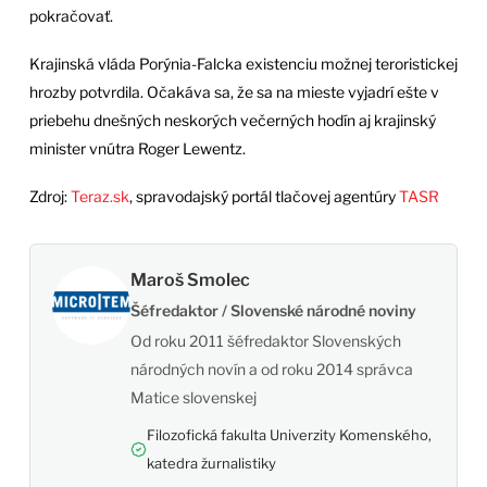
pokračovať.
Krajinská vláda Porýnia-Falcka existenciu možnej teroristickej
hrozby potvrdila. Očakáva sa, že sa na mieste vyjadrí ešte v
priebehu dnešných neskorých večerných hodín aj krajinský
minister vnútra Roger Lewentz.
Zdroj:
Teraz.sk
, spravodajský portál tlačovej agentúry
TASR
Maroš Smolec
Šéfredaktor / Slovenské národné noviny
Od roku 2011 šéfredaktor Slovenských
národných novín a od roku 2014 správca
Matice slovenskej
Filozofická fakulta Univerzity Komenského,
katedra žurnalistiky