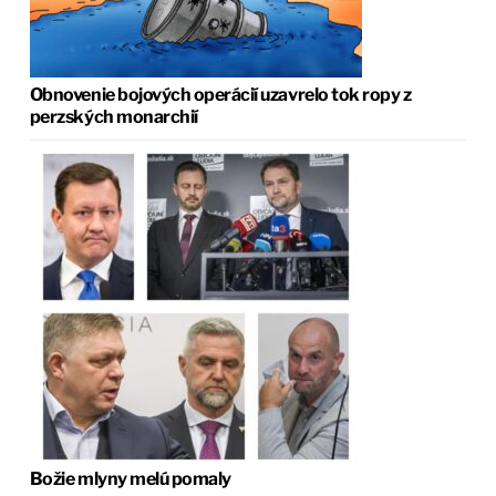
Obnovenie bojových operácií uzavrelo tok ropy z
perzských monarchií
Božie mlyny melú pomaly