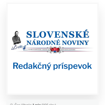
Čas čítania:
1 min
(166 slov)