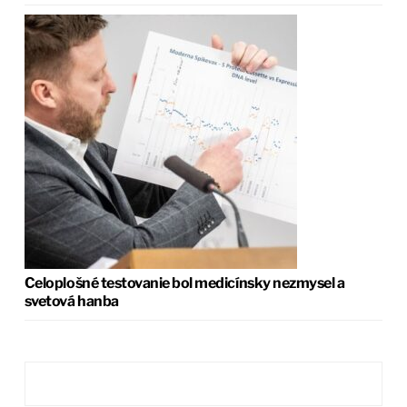
Celoplošné testovanie bol medicínsky nezmysel a
svetová hanba