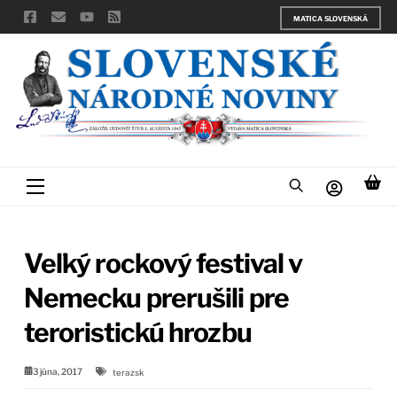
Skip
MATICA SLOVENSKÁ
to
content
Menu
Veľký rockový festival v
Nemecku prerušili pre
teroristickú hrozbu
3 júna, 2017
terazsk