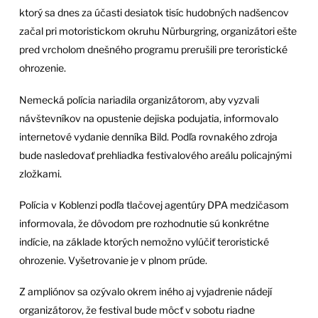
ktorý sa dnes za účasti desiatok tisíc hudobných nadšencov
začal pri motoristickom okruhu Nürburgring, organizátori ešte
pred vrcholom dnešného programu prerušili pre teroristické
ohrozenie.
Nemecká polícia nariadila organizátorom, aby vyzvali
návštevníkov na opustenie dejiska podujatia, informovalo
internetové vydanie denníka Bild. Podľa rovnakého zdroja
bude nasledovať prehliadka festivalového areálu policajnými
zložkami.
Polícia v Koblenzi podľa tlačovej agentúry DPA medzičasom
informovala, že dôvodom pre rozhodnutie sú konkrétne
indície, na základe ktorých nemožno vylúčiť teroristické
ohrozenie. Vyšetrovanie je v plnom prúde.
Z ampliónov sa ozývalo okrem iného aj vyjadrenie nádejí
organizátorov, že festival bude môcť v sobotu riadne