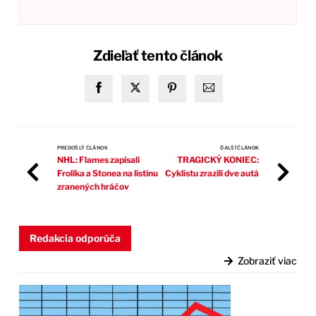
Zdieľať tento článok
PREDOŠLÝ ČLÁNOK
ĎALŠÍ ČLÁNOK
NHL: Flames zapísali
TRAGICKÝ KONIEC:
Frolíka a Stonea na listinu
Cyklistu zrazili dve autá
zranených hráčov
Redakcia odporúča
Zobraziť viac