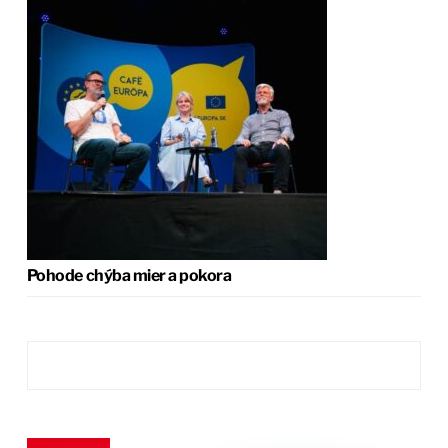
Pohode chýba mier a pokora