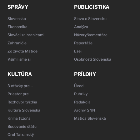
SPRÁVY
PUBLICISTIKA
Slovensko
Slovo o Slovensku
Ekonomika
Analýza
Slováci za hranicami
Názory/komentáre
Zahraničie
Reportáže
Zo života Matice
Esej
Všimli sme si
Osobnosti Slovenska
KULTÚRA
PRÍLOHY
3 otázky pre…
Úvod
Priestor pre…
Rubriky
Rozhovor týždňa
Redakcia
Kultúra Slovenska
Archív SNN
Kniha týždňa
Matica Slovenská
Budovanie štátu
Orol Tatranský