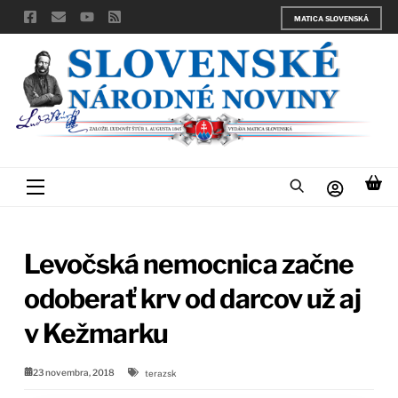
Skip
MATICA SLOVENSKÁ
to
content
Menu
Levočská nemocnica začne
odoberať krv od darcov už aj
v Kežmarku
23 novembra, 2018
terazsk