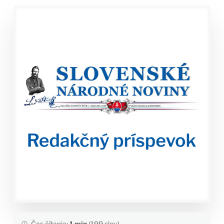
Čas čítania:
1 min
(199 slov)