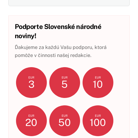
Podporte Slovenské národné
noviny!
Ďakujeme za každú Vašu podporu, ktorá
pomôže v činnosti našej redakcie.
EUR
EUR
EUR
3
5
10
EUR
EUR
EUR
20
50
100