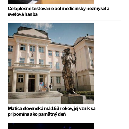
Celoplošné testovanie bol medicínsky nezmysel a
svetová hanba
Matica slovenská má 163 rokov, jej vznik sa
pripomína ako pamätný deň