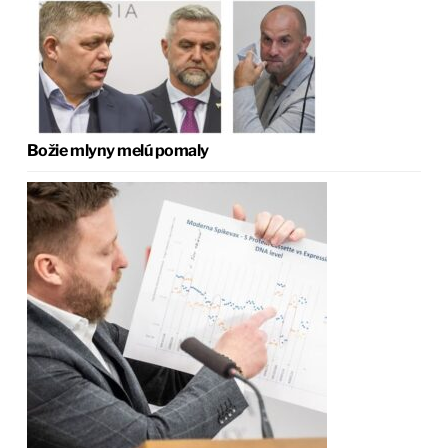
Božie mlyny melú pomaly