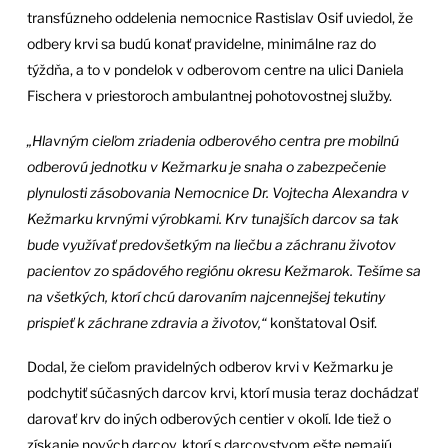
transfúzneho oddelenia nemocnice Rastislav Osif uviedol, že
odbery krvi sa budú konať pravidelne, minimálne raz do
týždňa, a to v pondelok v odberovom centre na ulici Daniela
Fischera v priestoroch ambulantnej pohotovostnej služby.
„Hlavným cieľom zriadenia odberového centra pre mobilnú
odberovú jednotku v Kežmarku je snaha o zabezpečenie
plynulosti zásobovania Nemocnice Dr. Vojtecha Alexandra v
Kežmarku krvnými výrobkami. Krv tunajších darcov sa tak
bude využívať predovšetkým na liečbu a záchranu životov
pacientov zo spádového regiónu okresu Kežmarok. Tešíme sa
na všetkých, ktorí chcú darovaním najcennejšej tekutiny
prispieť k záchrane zdravia a životov,“
konštatoval Osif.
Dodal, že cieľom pravidelných odberov krvi v Kežmarku je
podchytiť súčasných darcov krvi, ktorí musia teraz dochádzať
darovať krv do iných odberových centier v okolí. Ide tiež o
získanie nových darcov, ktorí s darcovstvom ešte nemajú