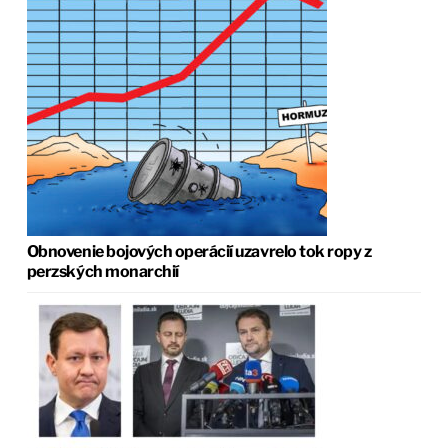
Obnovenie bojových operácií uzavrelo tok ropy z
perzských monarchií