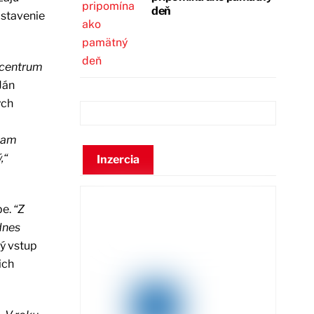
deň
ostavenie
 centrum
Ján
ých
znam
,“
Inzercia
be.
“Z
dnes
ý vstup
ich