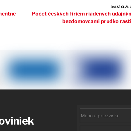
ĎALŠÍ ČLÁN
mentné
Počet českých firiem riadených údajný
bezdomovcami prudko rast
First
noviniek
name
Email