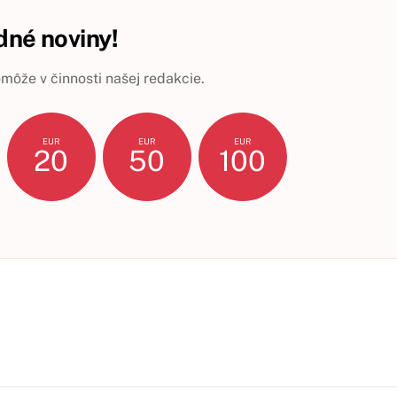
né noviny!
ôže v činnosti našej redakcie.
EUR
EUR
EUR
20
50
100