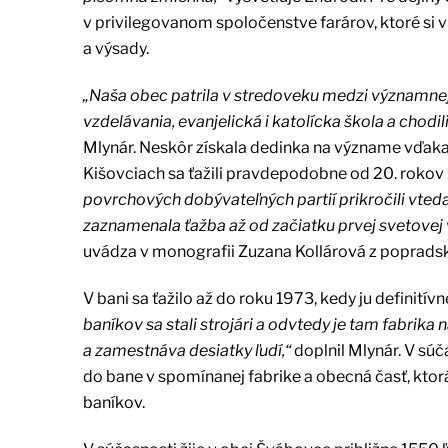
v privilegovanom spoločenstve farárov, ktoré si
a výsady.
„Naša obec patrila v stredoveku medzi významnej
vzdelávania, evanjelická i katolícka škola a chodili 
Mlynár. Neskôr získala dedinka na význame vďaka
Kišovciach sa ťažili pravdepodobne od 20. rokov 
povrchových dobývateľných partií prikročili vted
zaznamenala ťažba až od začiatku prvej svetovej 
uvádza v monografii Zuzana Kollárová z poprads
V bani sa ťažilo až do roku 1973, kedy ju definití
baníkov sa stali strojári a odvtedy je tam fabrik
a zamestnáva desiatky ľudí,“
doplnil Mlynár. V sú
do bane v spomínanej fabrike a obecná časť, ktorá
baníkov.