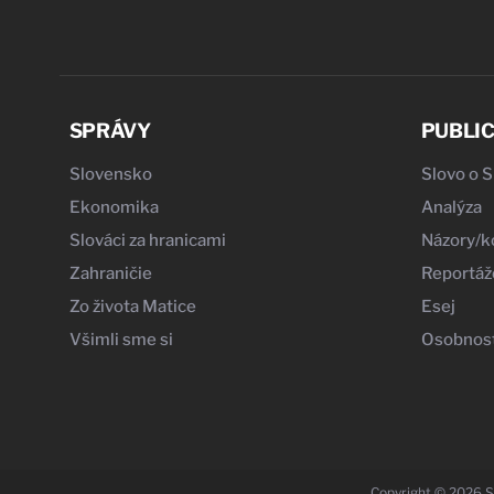
SPRÁVY
PUBLIC
Slovensko
Slovo o 
Ekonomika
Analýza
Slováci za hranicami
Názory/
Zahraničie
Reportáž
Zo života Matice
Esej
Všimli sme si
Osobnost
Copyright © 2026 S