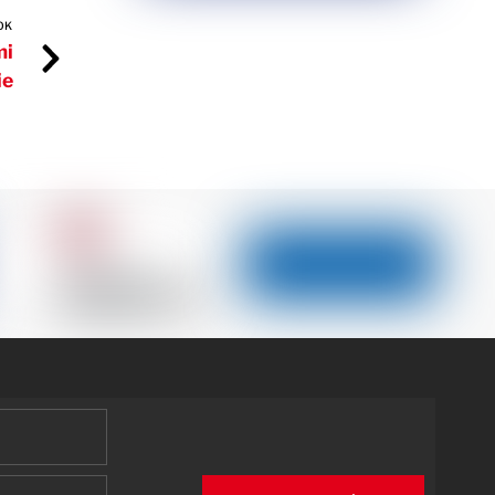
OK
mi
ie