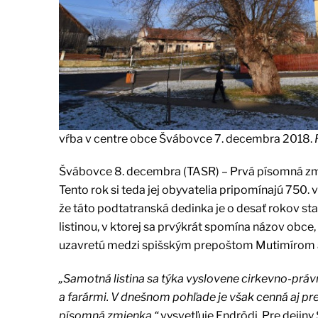
vŕba v centre obce Švábovce 7. decembra 2018.
Švábovce 8. decembra (TASR) – Prvá písomná zm
Tento rok si teda jej obyvatelia pripomínajú 750. 
že táto podtatranská dedinka je o desať rokov sta
listinou, v ktorej sa prvýkrát spomína názov obce
uzavretú medzi spišským prepoštom Mutimírom a f
„Samotná listina sa týka vyslovene cirkevno-práv
a farármi. V dnešnom pohľade je však cenná aj pre 
písomná zmienka,“
vysvetľuje Endrödi. Pre dejiny