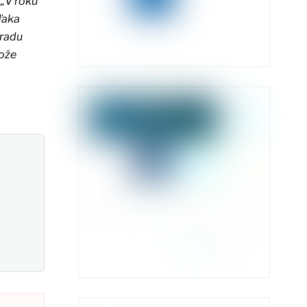
.
„V roku
ďaka
pradu
tože