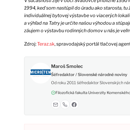
V súčasnosti žije v obci Švábovce približne 1550
1994, keď som nastúpil do úradu ako starosta, tu ž
individuálnej bytovej výstavbe vo viacerých loka
a výhľad na Tatry je určite našou výhodou a stúp
záujem o výstavbu rodinných domov u nás je veľmi
Zdroj:
Teraz.sk
, spravodajský portál tlačovej agen
Maroš Smolec
Šéfredaktor / Slovenské národné noviny
Od roku 2011 šéfredaktor Slovenských nár
Filozofická fakulta Univerzity Komenského,