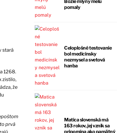
Božie mlyny melú
pomaly
Celoplošné testovanie
 stará
bol medicínsky
nezmysel a svetová
hanba
a 1268.
zistilo,
ádza, že
du
prepoštom
Matica slovenská má
 to prvá
163 rokov, jej vznik sa
pripomína ako pamätný
zajú