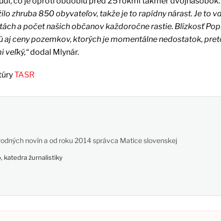
 ľudí, čo je oproti obdobiu pred 25 rokmi takmer dvojnásobok
ilo zhruba 850 obyvateľov, takže je to rapídny nárast. Je to v
litách a počet našich občanov každoročne rastie. Blízkosť Po
ajú aj ceny pozemkov, ktorých je momentálne nedostatok, pre
 veľký,“
dodal Mlynár.
túry
TASR
odných novín a od roku 2014 správca Matice slovenskej
 katedra žurnalistiky