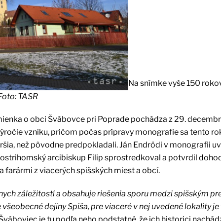
Na snímke vyše 150 rokov
Foto: TASR
ienka o obci Švábovce pri Poprade pochádza z 29. decembr
výročie vzniku, pričom počas prípravy monografie sa tento rok 
ršia, než pôvodne predpokladali. Ján Endrödi v monografii uv
, ostrihomský arcibiskup Filip sprostredkoval a potvrdil doho
arármi z viacerých spišských miest a obcí.
nych záležitostí a obsahuje riešenia sporu medzi spišským 
všeobecné dejiny Spiša, pre viaceré v nej uvedené lokality je
 Šváboviec je tu podľa neho podstatné, že ich historici nachád