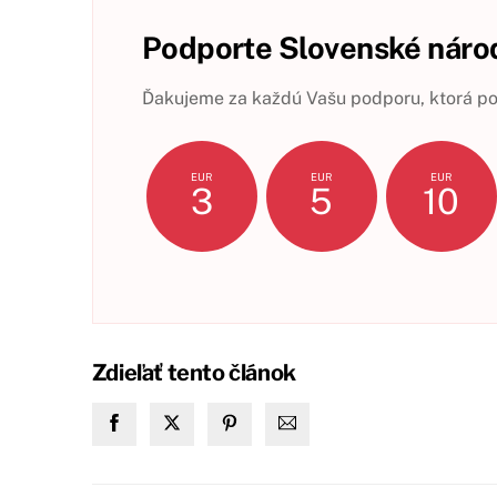
Podporte Slovenské národ
Ďakujeme za každú Vašu podporu, ktorá pom
EUR
EUR
EUR
3
5
10
Zdieľať tento článok