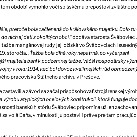
 v tom období vymohlo voči spišskému prepoštovi zvláštne p
šie, pretože bola začlenená do kráľovského majetku. Bolo tu
do nich aj deti z okolitých obcí,“
dodáva starosta Šváboviec 
 ťažbe mangánovej rudy, jej ložiská vo Švábovciach i susedn
19. storočia.
„Ťažba bola dlhé roky nepatrná, po vyčerpaní
ajší majitelia baní k podzemnej ťažbe. Väčší hospodársky vý
vojny v roku 1914, keď bol dovoz kvalitnejších rúd obmedzený
kého pracoviska Štátneho archívu v Prešove.
vne zastavili a závod sa začal prispôsobovať strojárenskej výro
a na výrobu atypických oceľových konštrukcií, ktorá funguje do
časnosti banskú históriu Šváboviec pripomína už len zachovan
 sa volá Baňa, v minulosti ju postavili práve pre tam pracujúc