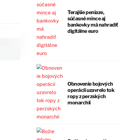
Terajšie peniaze,
súčasné mince aj
bankovky má nahradiť
digitálne euro
Obnovenie bojových
operácií uzavrelo tok
ropy z perzských
monarchií