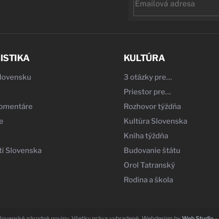
ISTIKA
KULTÚRA
Slovensku
3 otázky pre…
Priestor pre…
komentáre
Rozhovor týždňa
e
Kultúra Slovenska
Kniha týždňa
i Slovenska
Budovanie štátu
Orol Tatranský
Rodina a škola
lovenské národné noviny. Všetky práva vyhradené. Webdesign by
Web Studio –