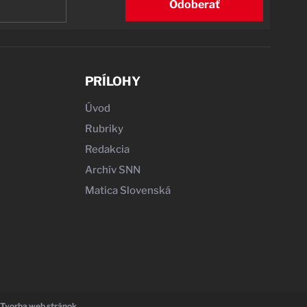
Odoberať
PRÍLOHY
Úvod
Rubriky
Redakcia
Archív SNN
Matica Slovenská
 Tvorba web stránok