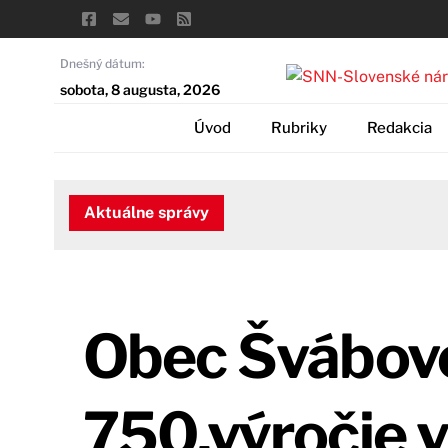
Skip
to
content
Dnešný dátum:
sobota, 8 augusta, 2026
Úvod
Rubriky
Redakcia
Aktuálne správy
Obec Švábovc
750.výročie 