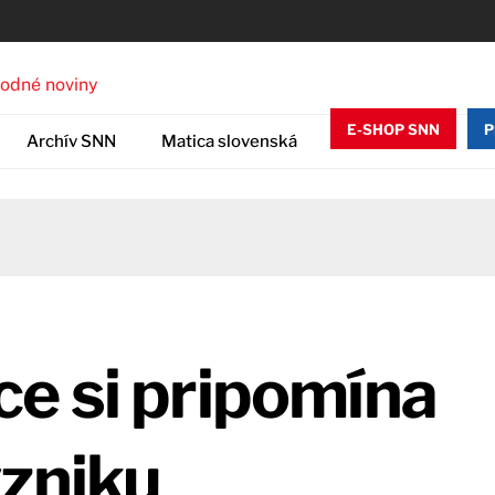
E-SHOP SNN
P
Archív SNN
Matica slovenská
e si pripomína
vzniku