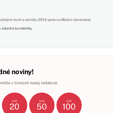
odných novín a od roku 2014 správca Matice slovenskej
 katedra žurnalistiky
né noviny!
ôže v činnosti našej redakcie.
EUR
EUR
EUR
20
50
100