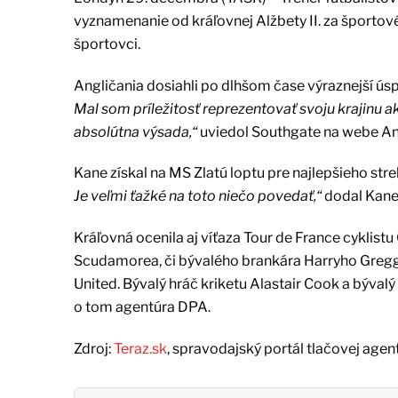
vyznamenanie od kráľovnej Alžbety II. za športové
športovci.
Angličania dosiahli po dlhšom čase výraznejší úsp
Mal som príležitosť reprezentovať svoju krajinu 
absolútna výsada,“
uviedol Southgate na webe Angl
Kane získal na MS Zlatú loptu pre najlepšieho stre
Je veľmi ťažké na toto niečo povedať,“
dodal Kane
Kráľovná ocenila aj víťaza Tour de France cyklis
Scudamorea, či bývalého brankára Harryho Gregga
United. Bývalý hráč kriketu Alastair Cook a bývalý
o tom agentúra DPA.
Zdroj:
Teraz.sk
, spravodajský portál tlačovej agen