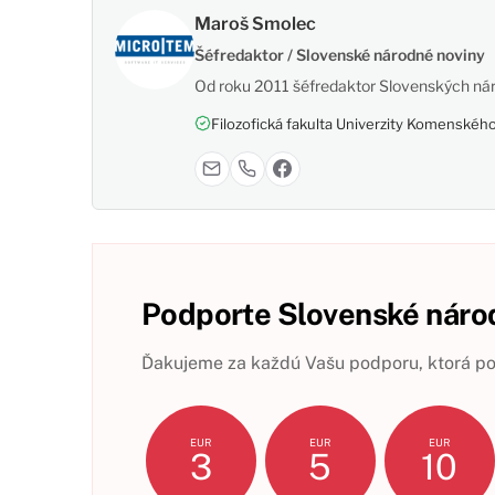
Maroš Smolec
Šéfredaktor / Slovenské národné noviny
Od roku 2011 šéfredaktor Slovenských nár
Filozofická fakulta Univerzity Komenského,
Podporte Slovenské národ
Ďakujeme za každú Vašu podporu, ktorá pom
EUR
EUR
EUR
3
5
10