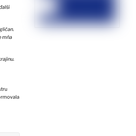
ďalší
gličan.
re mňa
rajinu.
stru
formovala