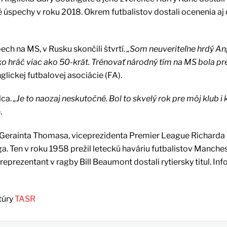
 úspechy v roku 2018. Okrem futbalistov dostali ocenenia aj 
ech na MS, v Rusku skončili štvrtí.
„Som neuveriteľne hrdý An
ako hráč viac ako 50-krát. Trénovať národný tím na MS bola p
ickej futbalovej asociácie (FA).
lca.
„Je to naozaj neskutočné. Bol to skvelý rok pre môj klub i k
.
tu Gerainta Thomasa, viceprezidenta Premier League Richarda
. Ten v roku 1958 prežil leteckú haváriu futbalistov Manche
 reprezentant v ragby Bill Beaumont dostali rytiersky titul. In
túry
TASR