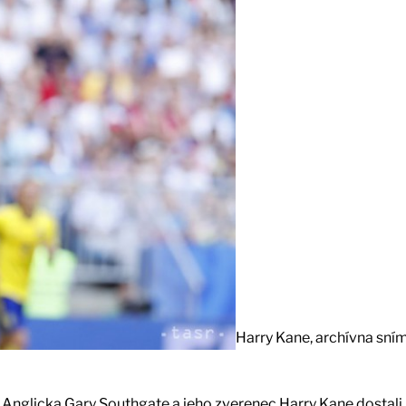
Harry Kane, archívna sní
 Anglicka Gary Southgate a jeho zverenec Harry Kane dostali