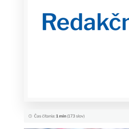
Čas čítania:
1 min
(173 slov)