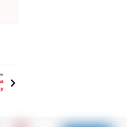
OK
na
ky