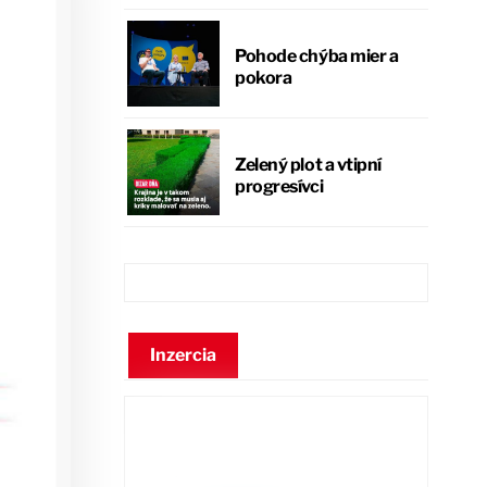
Pohode chýba mier a
pokora
Zelený plot a vtipní
progresívci
Inzercia