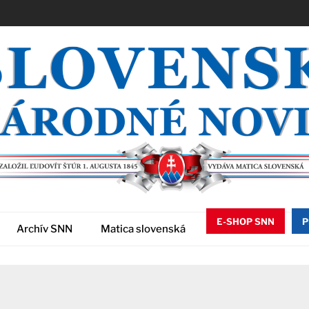
E-SHOP SNN
P
Archív SNN
Matica slovenská