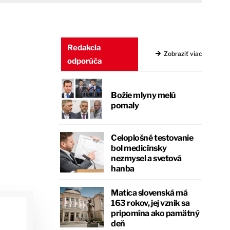
Redakcia
Zobraziť viac
odporúča
Božie mlyny melú
pomaly
Celoplošné testovanie
bol medicínsky
nezmysel a svetová
hanba
Matica slovenská má
163 rokov, jej vznik sa
pripomína ako pamätný
deň