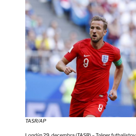
TASR/AP
Londýn 29. decembra (TASR) – Tréner futbalistov