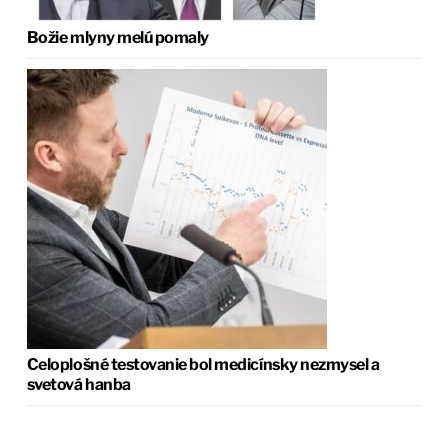
Božie mlyny melú pomaly
Celoplošné testovanie bol medicínsky nezmysel a
svetová hanba