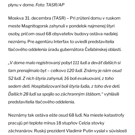
plynu v dome.
Foto: TASR/AP
Moskva 31. decembra (TASR) – Pri zrútení domu v ruskom
meste Magnitogorsk zahynuli v pondelok najmenej štyri
osoby, pričom osud 68 obyvateľov budovy ostáva naďalej
neznámy. Pre agentúru Interfax to uviedli predstavitelia
tlačového oddelenia úradu gubernátora Čeľabinskej oblasti.
„V dome malo registrovaný pobyt 111 ľudí a deväť ďalších si
tam prenajímalo byt – celkovo 120 ľudí. Známy je nám osud
52 ľudí. Z nich štyria zahynuli, 16 boli evakuovaní, z toho
sedem detí. Hospitalizovaní boli štyria ľudia, z toho dve deti.
Ďalších 28 ľudí sa spojilo so záchranným štábom,“
vyhlásili
predstavitelia tlačového oddelenia.
Neznámy tak ostáva ešte osud 68 ľudí. Na mieste katastrofy
pracujú pri teplote mínus 18 stupňov Celzia stovky
záchranárov. Ruský prezident Vladimir Putin vyslal v súvislosti