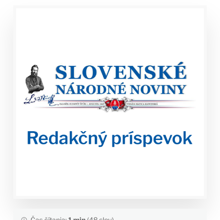
Čas čítania:
1 min
(48 slov)