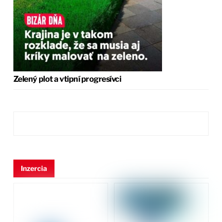
Zelený plot a vtipní progresívci
Inzercia