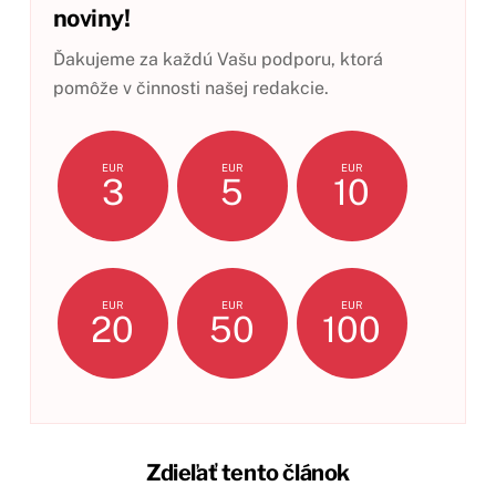
noviny!
Ďakujeme za každú Vašu podporu, ktorá
pomôže v činnosti našej redakcie.
EUR
EUR
EUR
3
5
10
EUR
EUR
EUR
20
50
100
Zdieľať tento článok