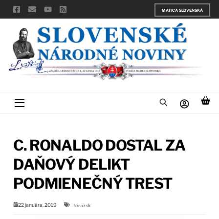
Skip
MATICA SLOVENSKÁ
to
content
Menu
C. RONALDO DOSTAL ZA
DAŇOVÝ DELIKT
PODMIENEČNÝ TREST
22 januára, 2019
terazsk