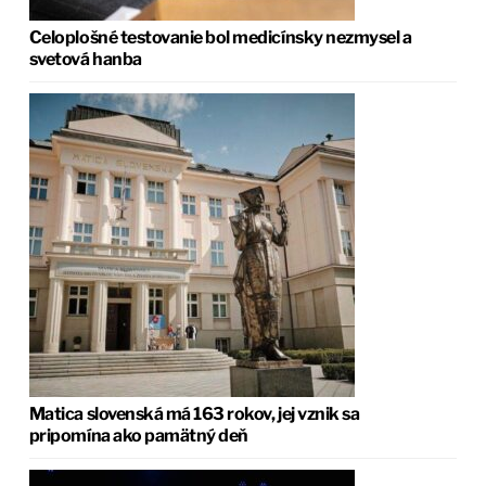
Celoplošné testovanie bol medicínsky nezmysel a
svetová hanba
Matica slovenská má 163 rokov, jej vznik sa
pripomína ako pamätný deň