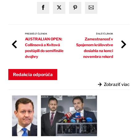
PREDOŠLÝ ČLÁNOK
ĎALŠÍ ČLÁNOK
AUSTRALIAN OPEN:
Zamestnanosť v
Collinsová a Kvitová
Spojenom kráľovstve
postúpili do semifinále
dosiahla na konci
dvojhry
novembra rekord
Redakcia odporúča
Zobraziť viac