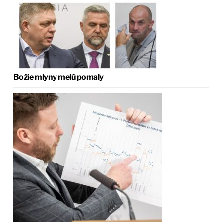
Božie mlyny melú pomaly