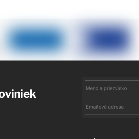
First
noviniek
name
Email