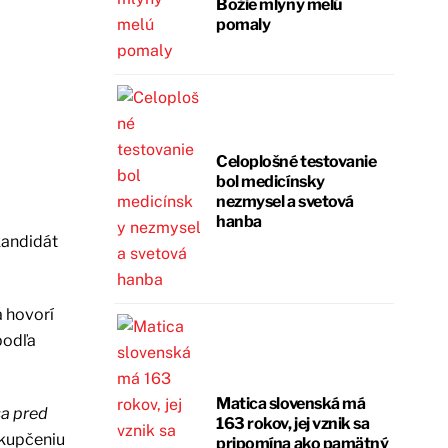
Božie mlyny melú
pomaly
Celoplošné testovanie
bol medicínsky
nezmysel a svetová
hanba
kandidát
a hovorí
podľa
Matica slovenská má
sa pred
163 rokov, jej vznik sa
u kupčeniu
pripomína ako pamätný