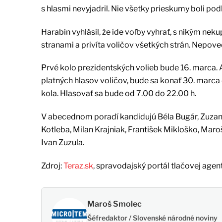
s hlasmi nevyjadril. Nie všetky prieskumy boli pod
Harabin vyhlásil, že ide voľby vyhrať, s nikým nek
stranami a privíta voličov všetkých strán. Nepove
Prvé kolo prezidentských volieb bude 16. marca. 
platných hlasov voličov, bude sa konať 30. marca
kola. Hlasovať sa bude od 7.00 do 22.00 h.
V abecednom poradí kandidujú Béla Bugár, Zuzan
Kotleba, Milan Krajniak, František Mikloško, Mar
Ivan Zuzula.
Zdroj:
Teraz.sk
, spravodajský portál tlačovej agen
Maroš Smolec
Šéfredaktor / Slovenské národné noviny