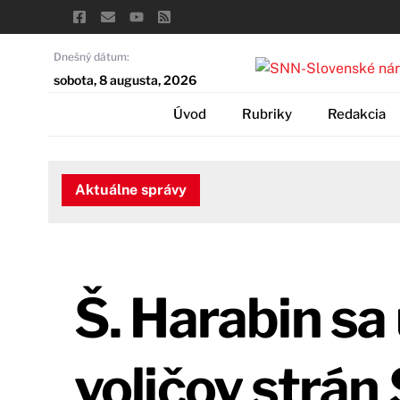
Skip
to
content
Dnešný dátum:
sobota, 8 augusta, 2026
Úvod
Rubriky
Redakcia
Aktuálne správy
Š. Harabin s
voličov strá