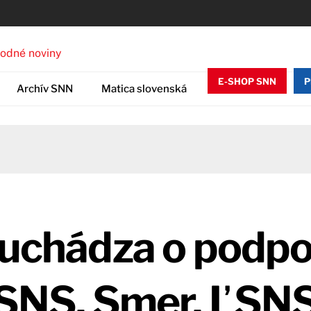
E-SHOP SNN
P
Archív SNN
Matica slovenská
a uchádza o podp
n SNS, Smer, ĽSN