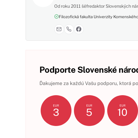
Od roku 2011 šéfredaktor Slovenských nár
Filozofická fakulta Univerzity Komenského,
Podporte Slovenské národ
Ďakujeme za každú Vašu podporu, ktorá pom
EUR
EUR
EUR
3
5
10