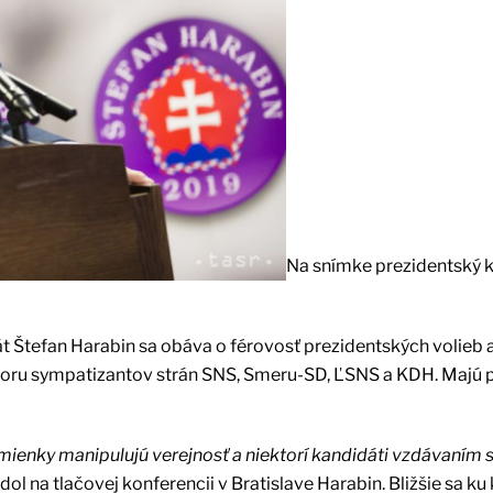
Na snímke prezidentský 
át Štefan Harabin sa obáva o férovosť prezidentských volieb 
dporu sympatizantov strán SNS, Smeru-SD, ĽSNS a KDH. Majú 
 mienky manipulujú verejnosť a niektorí kandidáti vzdávaním 
dol na tlačovej konferencii v Bratislave Harabin. Bližšie sa k