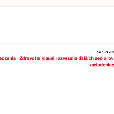
ĎALŠÍ ČLÁN
edzenia
Zdravotní klauni rozveselia ďalších seniorov
zariadenia