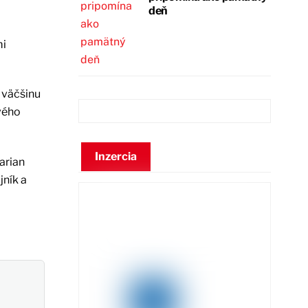
deň
mi
 väčšinu
vého
Inzercia
arian
jník a