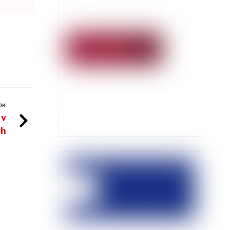
OK
 v
ch