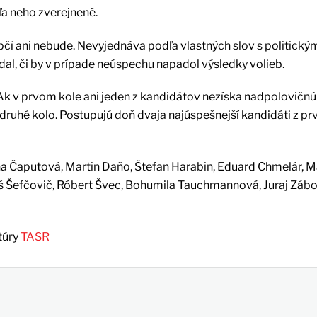
ľa neho zverejnené.
upčí ani nebude. Nevyjednáva podľa vlastných slov s politický
dal, či by v prípade neúspechu napadol výsledky volieb.
Ak v prvom kole ani jeden z kandidátov nezíska nadpolovičnú
 druhé kolo. Postupujú doň dvaja najúspešnejší kandidáti z pr
a Čaputová, Martin Daňo, Štefan Harabin, Eduard Chmelár, M
oš Šefčovič, Róbert Švec, Bohumila Tauchmannová, Juraj Zábo
túry
TASR