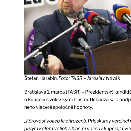
Štefan Harabin.
Foto: TASR – Jaroslav Novák
Bratislava 1. marca (TASR) – Prezidentský kandid
o kupčení s voličskými hlasmi. Uchádza sa o po
neho viaceré spoločné hodnoty.
„Férovosť volieb je ohrozená. Prieskumy verejnej
prvým kolom volieb s hlasmi voličov kupčia,“
uvie