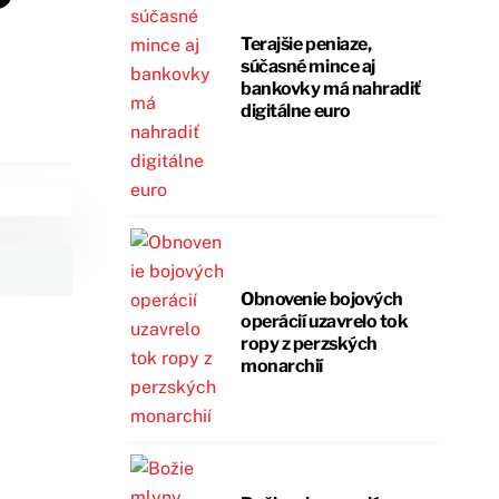
Terajšie peniaze,
súčasné mince aj
bankovky má nahradiť
digitálne euro
Obnovenie bojových
operácií uzavrelo tok
ropy z perzských
monarchií