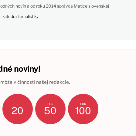
odných novín a od roku 2014 správca Matice slovenskej
 katedra žurnalistiky
né noviny!
ôže v činnosti našej redakcie.
EUR
EUR
EUR
20
50
100