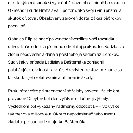
eur. Takýto rozsudok si vypočul 7. novembra minulého roku na
Okresnom súde Bratislava II po tom, ako svoju vinu priznal a
skutok oľutoval. Obžalovaný zároveň dostal zákaz päť rokov
podnikať.
Obhajca Filip sa hneď po vynesení verdiktu voči rozsudku
odvolal, následne sa písomne odvolal aj prokurátor. Sadzba za
zločin neodvedenia dane a poistného je sedem až 12 rokov.
Súd však v prípade Ladislava Bašternáka zohľadnil
poľahčujúce okolnosti, ako čistý register trestov, priznanie sa
ku skutku, jeho oľutovanie a uhradenie škody.
Prokurátor ešte pri prednesení obžaloby povedal, že cieľom
prevodov 12 bytov bolo len vylákanie daňovej výhody.
Výsledkom bol vykázaný nadmerný odpočet DPH vo výške
takmer dva milióny eur. Okrem nepodmienečného trestu
žiadal aj prepadnutie majetku Bašternáka.