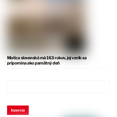
Matica slovenská má 163 rokov, jej vznik sa
pripomína ako pamätný deň
Inzercia