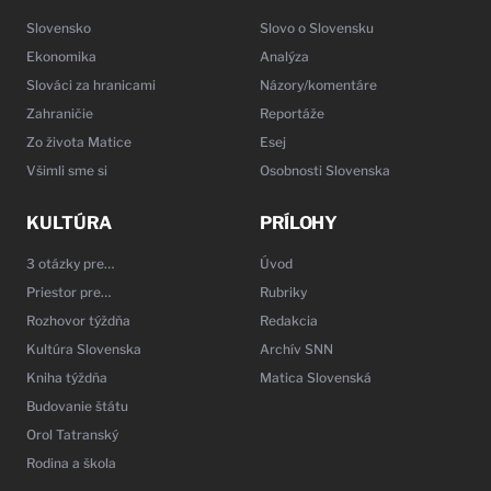
Slovensko
Slovo o Slovensku
Ekonomika
Analýza
Slováci za hranicami
Názory/komentáre
Zahraničie
Reportáže
Zo života Matice
Esej
Všimli sme si
Osobnosti Slovenska
KULTÚRA
PRÍLOHY
3 otázky pre…
Úvod
Priestor pre…
Rubriky
Rozhovor týždňa
Redakcia
Kultúra Slovenska
Archív SNN
Kniha týždňa
Matica Slovenská
Budovanie štátu
Orol Tatranský
Rodina a škola