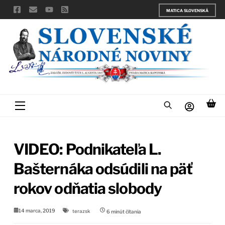
Skip
MATICA SLOVENSKÁ
to
content
Menu
VIDEO: Podnikateľa L.
Bašternáka odsúdili na päť
rokov odňatia slobody
14 marca, 2019
terazsk
6
minút čítania