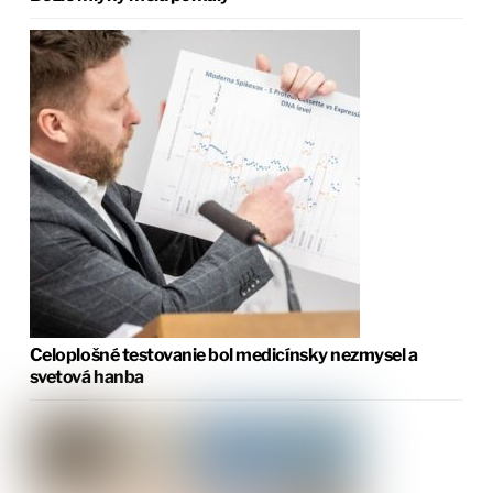
Celoplošné testovanie bol medicínsky nezmysel a
svetová hanba