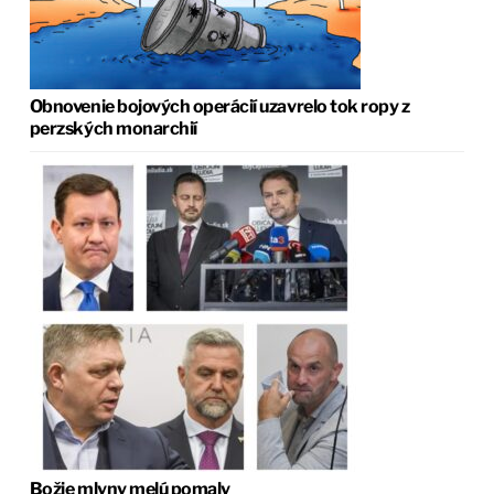
Obnovenie bojových operácií uzavrelo tok ropy z
perzských monarchií
Božie mlyny melú pomaly