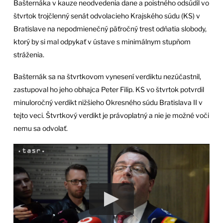
Bašternáka v kauze neodvedenia dane a poistného odsúdil vo
štvrtok trojčlenný senát odvolacieho Krajského súdu (KS) v
Bratislave na nepodmienečný päťročný trest odňatia slobody,
ktorý by si mal odpykať v ústave s minimálnym stupňom
stráženia.
Bašternák sa na štvrtkovom vynesení verdiktu nezúčastnil,
zastupoval ho jeho obhajca Peter Filip. KS vo štvrtok potvrdil
minuloročný verdikt nižšieho Okresného súdu Bratislava II v
tejto veci. Štvrtkový verdikt je právoplatný a nie je možné voči
nemu sa odvolať.