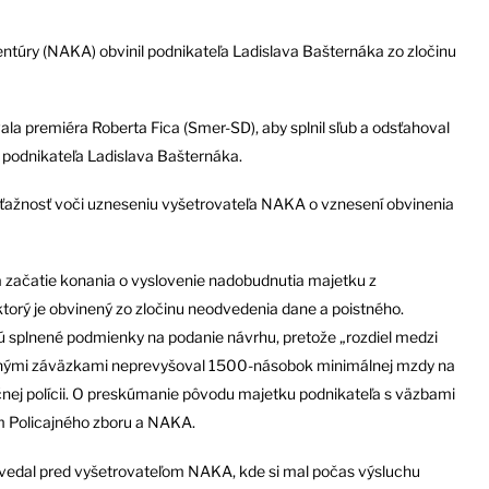
ntúry (NAKA) obvinil podnikateľa Ladislava Bašternáka zo zločinu
ala premiéra Roberta Fica (Smer-SD), aby splnil sľub a odsťahoval
d podnikateľa Ladislava Bašternáka.
sťažnosť voči uzneseniu vyšetrovateľa NAKA o vznesení obvinenia
 začatie konania o vyslovenie nadobudnutia majetku z
torý je obvinený zo zločinu neodvedenia dane a poistného.
sú splnené podmienky na podanie návrhu, pretože „rozdiel medzi
nčnými záväzkami neprevyšoval 1500-násobok minimálnej mzdy na
nčnej polícii. O preskúmanie pôvodu majetku podnikateľa s väzbami
um Policajného zboru a NAKA.
vedal pred vyšetrovateľom NAKA, kde si mal počas výsluchu