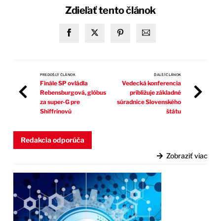
Zdieľať tento článok
PREDOŠLÝ ČLÁNOK
ĎALŠÍ ČLÁNOK
Finále SP ovládla
Vedecká konferencia
Rebensburgová, glóbus
približuje základné
za super-G pre
súradnice Slovenského
Shiffrinovú
štátu
Redakcia odporúča
Zobraziť viac