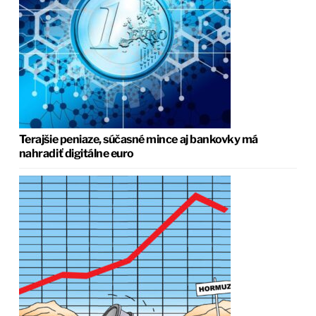
Terajšie peniaze, súčasné mince aj bankovky má
nahradiť digitálne euro