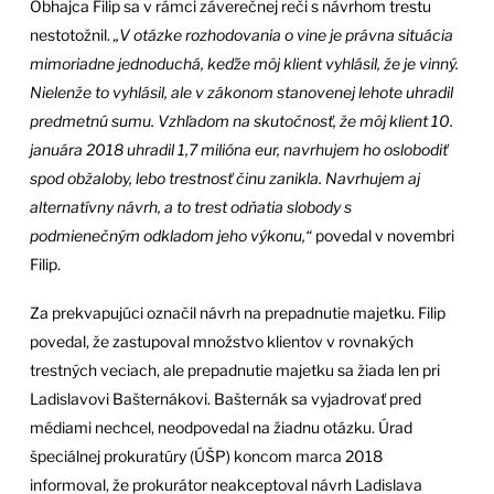
Obhajca Filip sa v rámci záverečnej reči s návrhom trestu
nestotožnil.
„V otázke rozhodovania o vine je právna situácia
mimoriadne jednoduchá, keďže môj klient vyhlásil, že je vinný.
Nielenže to vyhlásil, ale v zákonom stanovenej lehote uhradil
predmetnú sumu. Vzhľadom na skutočnosť, že môj klient 10.
januára 2018 uhradil 1,7 milióna eur, navrhujem ho oslobodiť
spod obžaloby, lebo trestnosť činu zanikla. Navrhujem aj
alternatívny návrh, a to trest odňatia slobody s
podmienečným odkladom jeho výkonu,“
povedal v novembri
Filip.
Za prekvapujúci označil návrh na prepadnutie majetku. Filip
povedal, že zastupoval množstvo klientov v rovnakých
trestných veciach, ale prepadnutie majetku sa žiada len pri
Ladislavovi Bašternákovi. Bašternák sa vyjadrovať pred
médiami nechcel, neodpovedal na žiadnu otázku. Úrad
špeciálnej prokuratúry (ÚŠP) koncom marca 2018
informoval, že prokurátor neakceptoval návrh Ladislava