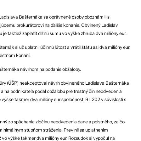
Ladislava Bašternáka sa oprávnené osoby oboznámili s
ujúcemu prokurátorovi na ďalšie konanie. Obvinený Ladislav
u je taktiež zaplatiť dlžnú sumu vo výške zhruba dva milióny eur.
ernák si už uplatnil účinnú ľútosť a vrátil štátu asi dva milióny eur.
trestnom konaní.
Bašternáka návrhom na podanie obžaloby.
túry (ÚŠP) neakceptoval návrh obvineného Ladislava Bašternáka
i a na podnikateľa podal obžalobu pre trestný čin neodvedenia
 výške takmer dva milióny eur spoločnosti BL 202 v súvislosti s
inný zo spáchania zločinu neodvedenia dane a poistného, za čo
minimálnym stupňom stráženia. Previnil sa uplatnením
 vo výške takmer dva milióny eur. Rozsudok si vypočul na