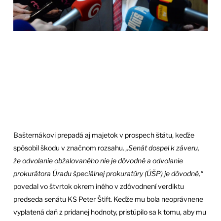
Bašternákovi prepadá aj majetok v prospech štátu, keďže
spôsobil škodu v značnom rozsahu.
„Senát dospel k záveru,
že odvolanie obžalovaného nie je dôvodné a odvolanie
prokurátora Úradu špeciálnej prokuratúry (ÚŠP) je dôvodné,“
povedal vo štvrtok okrem iného v zdôvodnení verdiktu
predseda senátu KS Peter Štift. Keďže mu bola neoprávnene
vyplatená daň z pridanej hodnoty, pristúpilo sa k tomu, aby mu