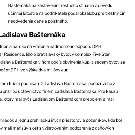
Bašternáka na zastavenie trestného stíhania z dôvodu
účinnej ľútosti a na podnikateľa podal obžalobu pre trestný čin
neodvedenia dane a poistného.
 Ladislava Bašternáka
platnenia nároku na vrátenie nadmerného odpočtu DPH
r Residence. Išlo o bratislavský bytový komplex Five Star
adislava Bašternáka v ňom podľa obvinenia kúpila sedem bytov za
počet DPH vo výške dva milióny eur.
cero firiem podnikateľa Ladislava Bašternáka, podozrivého z
si prišli po účtovníctvo firiem Ladislava Bašternáka. Pre kauzu
ka, ktorý mal byť s Ladislavom Bašternákom prepojený a mal
hliadok a jednu prehliadku iných priestorov a pozemkov, kde bol
by mali mať súvislosť s vyšetrovaním podozrenia z daňových