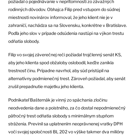
požiadal o pojednávanie v neprítomnosti zo závažných
rodinných dôvodov. Obhajca Filip pred vstupom do súdnej
miestnosti novinárov informoval, že jeho klient nie je v
zahraničí, nachádza sa na Slovensku, konkrétne v Bratislave.
Podľa jeho slov v prípade odsúdenia nastúpi na výkon trestu
odňatia slobody.
Filip vo svojej záverečnej reči požiadal trojčlenný senát KS,
aby jeho klienta spod obžaloby oslobodil, keďže zanikla
trestnosť činu. Prípadne navrhol, aby súd pristúpil na
alternatívny podmienečný trest. Zároveň požiadal, aby senát
zrušil prepadnutie majetku jeho klienta.
Podnikateľ Bašternák je vinný zo spáchania zločinu
neodvedenia dane a poistného, za čo dostal nepodmienečný
päťročný trest odňatia slobody s minimálnym stupňom
stráženia. Previnil sa uplatnením neoprávnenej vratky DPH
voči svojej spoločnosti BL 202 vo výške takmer dva milióny