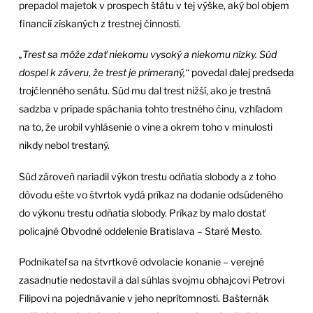
prepadol majetok v prospech štátu v tej výške, aký bol objem
financií získaných z trestnej činnosti.
„Trest sa môže zdať niekomu vysoký a niekomu nízky. Súd
dospel k záveru, že trest je primeraný,“
povedal ďalej predseda
trojčlenného senátu. Súd mu dal trest nižší, ako je trestná
sadzba v prípade spáchania tohto trestného činu, vzhľadom
na to, že urobil vyhlásenie o vine a okrem toho v minulosti
nikdy nebol trestaný.
Súd zároveň nariadil výkon trestu odňatia slobody a z toho
dôvodu ešte vo štvrtok vydá príkaz na dodanie odsúdeného
do výkonu trestu odňatia slobody. Príkaz by malo dostať
policajné Obvodné oddelenie Bratislava – Staré Mesto.
Podnikateľ sa na štvrtkové odvolacie konanie – verejné
zasadnutie nedostavil a dal súhlas svojmu obhajcovi Petrovi
Filipovi na pojednávanie v jeho neprítomnosti. Bašternák