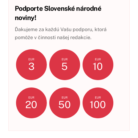
Podporte Slovenské národné
noviny!
Ďakujeme za každú Vašu podporu, ktorá
pomôže v činnosti našej redakcie.
EUR
EUR
EUR
3
5
10
EUR
EUR
EUR
20
50
100