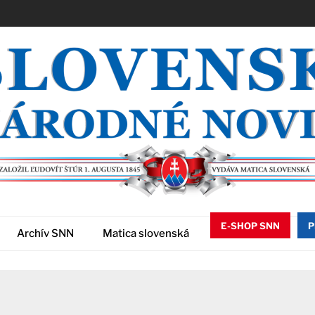
E-SHOP SNN
P
Archív SNN
Matica slovenská