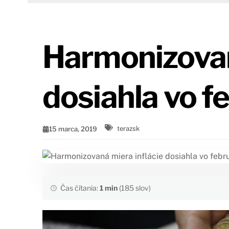
Harmonizovan
dosiahla vo f
15 marca, 2019
terazsk
Čas čítania:
1 min
(185 slov)