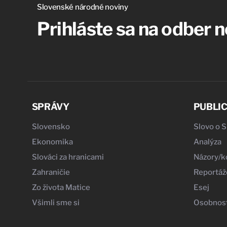
Slovenské národné noviny
Prihláste sa na odber 
SPRÁVY
PUBLIC
Slovensko
Slovo o 
Ekonomika
Analýza
Slováci za hranicami
Názory/
Zahraničie
Reportáž
Zo života Matice
Esej
Všimli sme si
Osobnost