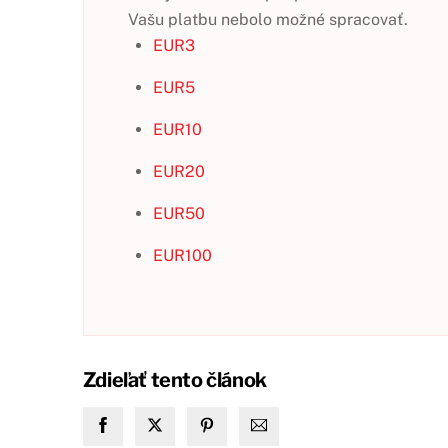
Vašu platbu nebolo možné spracovať.
EUR
3
EUR
5
EUR
10
EUR
20
EUR
50
EUR
100
Zdieľať tento článok