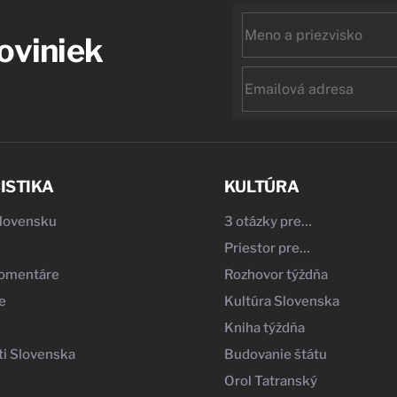
First
noviniek
name
Email
ISTIKA
KULTÚRA
Slovensku
3 otázky pre…
Priestor pre…
komentáre
Rozhovor týždňa
e
Kultúra Slovenska
Kniha týždňa
i Slovenska
Budovanie štátu
Orol Tatranský