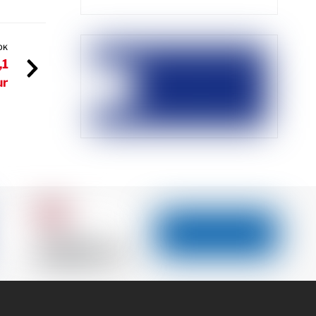
OK
,1
ur