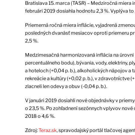
Bratislava 15. marca (TASR) – Medziročná miera
februári 2019 dosiahla hodnotu 2,3 %. Vyplýva to
Priemerná ročná miera inflácie, vyjadrená zmen
posledných dvanásť mesiacov oproti priemeru pr
2,5 %.
Medzimesačná harmonizovaná inflácia na úrovni 
percentuálneho bodu), bývania, vody, elektriny, plyn
a hoteloch (+0,04 p. b.), alkoholických nápojov a t
rekreácie a kultúry (+0,02 p. b.), v zdravotníctve (
zlacneli len odevy a obuv (-0,04 p. b.).
V januári 2019 dosiahli nové objednávky v priemy
o 23,5 %. Po zohľadnení sezónnych vplyvov nové o
2018 o 4,6 %.
Zdroj:
Teraz.sk
, spravodajský portál tlačovej agen