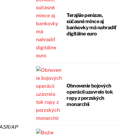
Terajšie peniaze,
súčasné mince aj
bankovky má nahradiť
digitálne euro
Obnovenie bojových
operácií uzavrelo tok
ropy z perzských
monarchií
TASR/AP