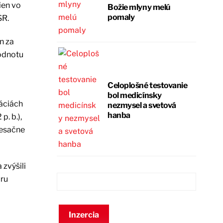
ien vo
Božie mlyny melú
pomaly
SR.
n za
odnotu
Celoplošné testovanie
bol medicínsky
ráciách
nezmysel a svetová
hanba
p. b.),
imesačne
zvýšili
bru
Inzercia