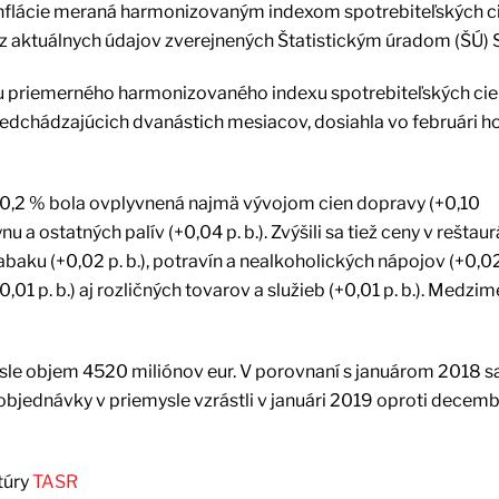
 inflácie meraná harmonizovaným indexom spotrebiteľských c
 z aktuálnych údajov zverejnených Štatistickým úradom (ŠÚ) 
ou priemerného harmonizovaného indexu spotrebiteľských cie
edchádzajúcich dvanástich mesiacov, dosiahla vo februári h
0,2 % bola ovplyvnená najmä vývojom cien dopravy (+0,10
u a ostatných palív (+0,04 p. b.). Zvýšili sa tiež ceny v reštau
abaku (+0,02 p. b.), potravín a nealkoholických nápojov (+0,02 
+0,01 p. b.) aj rozličných tovarov a služieb (+0,01 p. b.). Medz
sle objem 4520 miliónov eur. V porovnaní s januárom 2018 sa 
bjednávky v priemysle vzrástli v januári 2019 oproti decem
túry
TASR