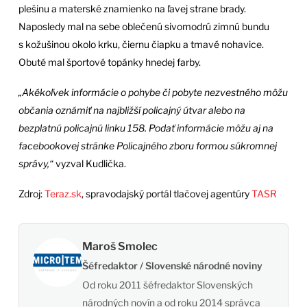
plešinu a materské znamienko na ľavej strane brady.
Naposledy mal na sebe oblečenú sivomodrú zimnú bundu
s kožušinou okolo krku, čiernu čiapku a tmavé nohavice.
Obuté mal športové topánky hnedej farby.
„Akékoľvek informácie o pohybe či pobyte nezvestného môžu
občania oznámiť na najbližší policajný útvar alebo na
bezplatnú policajnú linku 158. Podať informácie môžu aj na
facebookovej stránke Policajného zboru formou súkromnej
správy,“
vyzval Kudlička.
Zdroj:
Teraz.sk
, spravodajský portál tlačovej agentúry
TASR
Maroš Smolec
Šéfredaktor / Slovenské národné noviny
Od roku 2011 šéfredaktor Slovenských
národných novín a od roku 2014 správca