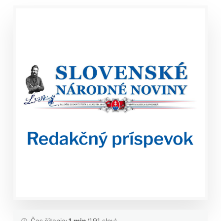
Čas čítania:
1 min
(191 slov)