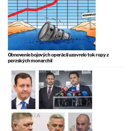
Obnovenie bojových operácií uzavrelo tok ropy z
perzských monarchií