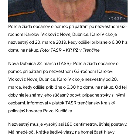
Polícia žiada občanov o pomoc pri pátraní po nezvestnom 63-
ročnom Karolovi Vlčkovi z Novej Dubnice. Karol Vlčko je
nezvestný od 20. marca 2019, kedy odišiel približne o 6.30 h z
domu na nákup.
Foto: TASR – KR PZ v Trenčíne
Nová Dubnica 22. marca (TASR)- Polícia žiada občanov o
pomoc pri pátraní po nezvestnom 63-ročnom Karolovi
Vlčkovi z Novej Dubnice. Karol Vlčko je nezvestný od 20.
marca, kedy odišiel približne o 6.30 h z domu na nákup. Od tej
doby nie je známy jeho súčasný pobyt, prípadne styky s inými
osobami. Informoval v piatok TASR trenčiansky krajský
policajný hovorca Pavol Kudlička.
Nezvestný muž je vysoký asi 180 centimetrov, štíhlej postavy.
Má hnedé oči, krátke šedivé vlasy, na hornej časti hlavy