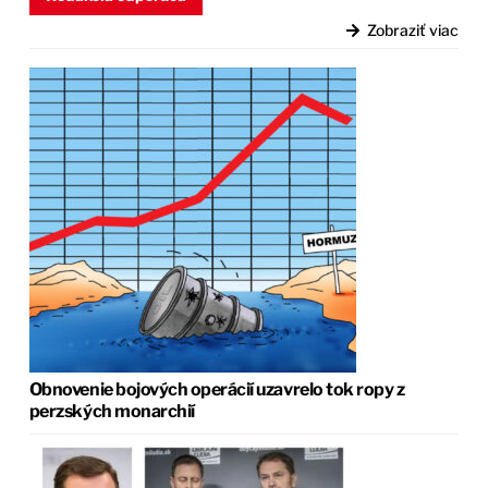
Zobraziť viac
Obnovenie bojových operácií uzavrelo tok ropy z
perzských monarchií