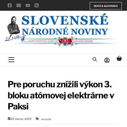
Skip
MATICA SLOVENSKÁ
to
content
Menu
Pre poruchu znížili výkon 3.
bloku atómovej elektrárne v
Paksi
25 marca, 2019
terazsk