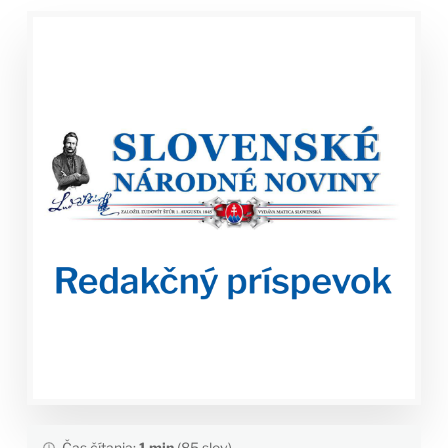
Čas čítania:
1 min
(85 slov)