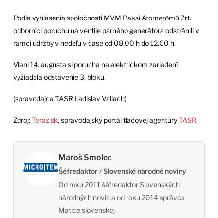
Podľa vyhlásenia spoločnosti MVM Paksi Atomerőmű Zrt.
odborníci poruchu na ventile parného generátora odstránili v
rámci údržby v nedeľu v čase od 08.00 h do 12.00 h.
Vlani 14. augusta si porucha na elektrickom zariadení
vyžiadala odstavenie 3. bloku.
(spravodajca TASR Ladislav Vallach)
Zdroj:
Teraz.sk
, spravodajský portál tlačovej agentúry
TASR
Maroš Smolec
Šéfredaktor / Slovenské národné noviny
Od roku 2011 šéfredaktor Slovenských
národných novín a od roku 2014 správca
Matice slovenskej