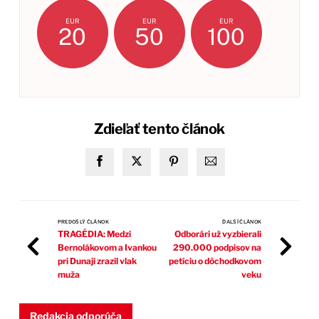
EUR
EUR
EUR
20
50
100
Zdieľať tento článok
PREDOŠLÝ ČLÁNOK
ĎALŠÍ ČLÁNOK
TRAGÉDIA: Medzi
Odborári už vyzbierali
Bernolákovom a Ivankou
290.000 podpisov na
pri Dunaji zrazil vlak
petíciu o dôchodkovom
muža
veku
Redakcia odporúča