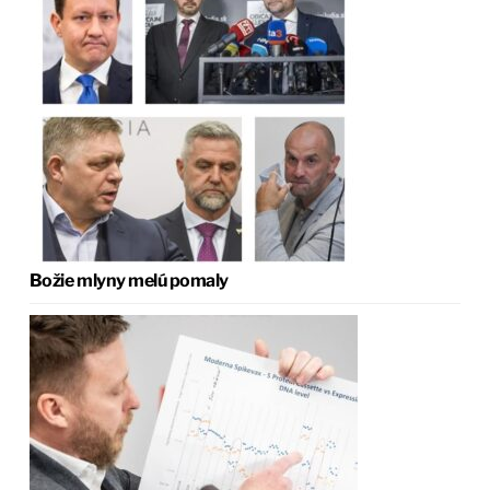
Božie mlyny melú pomaly