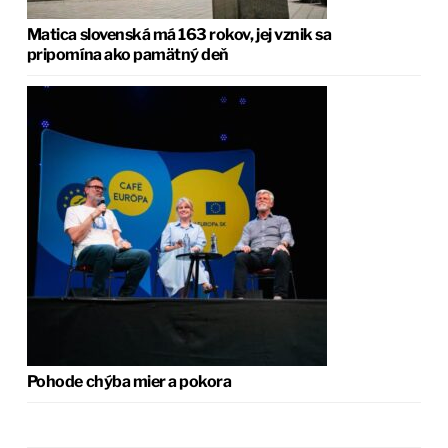
Matica slovenská má 163 rokov, jej vznik sa
pripomína ako pamätný deň
Pohode chýba mier a pokora