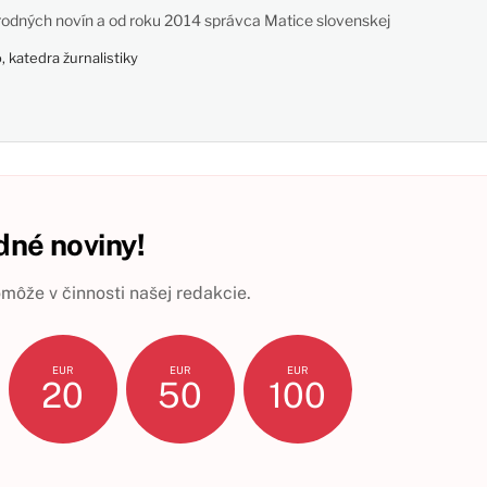
odných novín a od roku 2014 správca Matice slovenskej
 katedra žurnalistiky
né noviny!
ôže v činnosti našej redakcie.
EUR
EUR
EUR
20
50
100