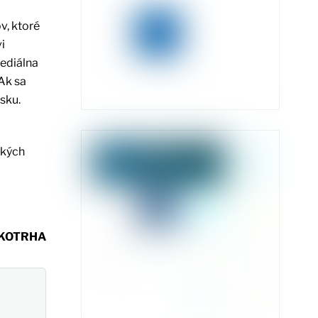
v, ktoré
i
mediálna
 Ak sa
sku.
ckých
r KOTRHA