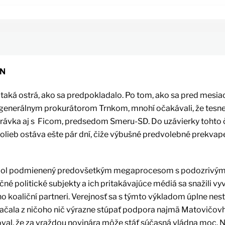
NN
taká ostrá, ako sa predpokladalo. Po tom, ako sa pred mesi
 generálnym prokurátorom Trnkom, mnohí očakávali, že tesn
hrávka aj s Ficom, predsedom Smeru-SD. Do uzávierky tohto č
olieb ostáva ešte pár dní, čiže výbušné predvolebné prekvap
ch bol podmienený predovšetkým megaprocesom s podozrivým
né politické subjekty a ich pritakávajúce médiá sa snažili vy
o koaliční partneri. Verejnosť sa s týmto výkladom úplne nest
začala z ničoho nič výrazne stúpať podpora najmä Matovičov
val, že za vraždou novinára môže stáť súčasná vládna moc. Ne