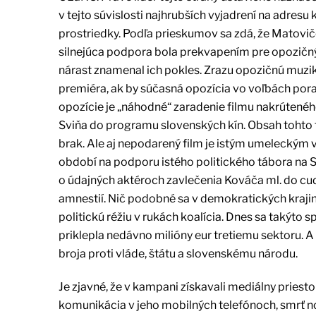
v tejto súvislosti najhrubších vyjadrení na adresu 
prostriedky. Podľa prieskumov sa zdá, že Matovičo
silnejúca podpora bola prekvapením pre opozičných
nárast znamenal ich pokles. Zrazu opozičnú muzik
premiéra, ak by súčasná opozícia vo voľbách por
opozície je „náhodné“ zaradenie filmu nakrúten
Sviňa do programu slovenských kín. Obsah tohto f
brak. Ale aj nepodarený film je istým umeleckým 
období na podporu istého politického tábora na S
o údajných aktéroch zavlečenia Kováča ml. do cudz
amnestií. Nič podobné sa v demokratických krajin
politickú réžiu v rukách koalícia. Dnes sa takýto
priklepla nedávno milióny eur tretiemu sektoru. 
broja proti vláde, štátu a slovenskému národu.
Je zjavné, že v kampani získavali mediálny pries
komunikácia v jeho mobilných telefónoch, smrť no