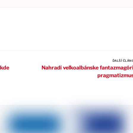
ĎALŠÍ ČLÁN
 kde
Nahradí veľkoalbánske fantazmagór
pragmatizmu