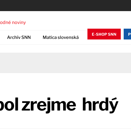
E-SHOP SNN
P
Archív SNN
Matica slovenská
bol zrejme hrdý