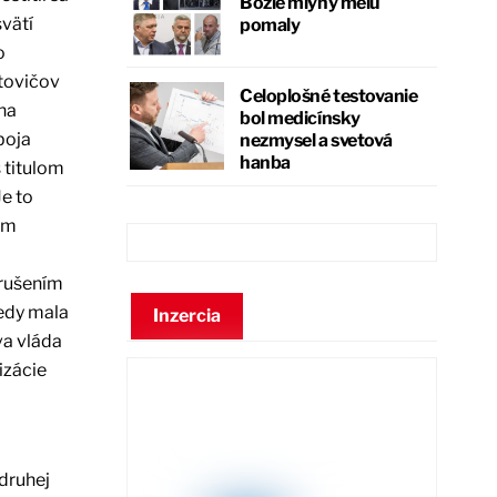
Božie mlyny melú
svätí
pomaly
o
atovičov
Celoplošné testovanie
na
bol medicínsky
boja
nezmysel a svetová
hanba
 titulom
e to
om
zrušením
tedy mala
Inzercia
va vláda
izácie
druhej