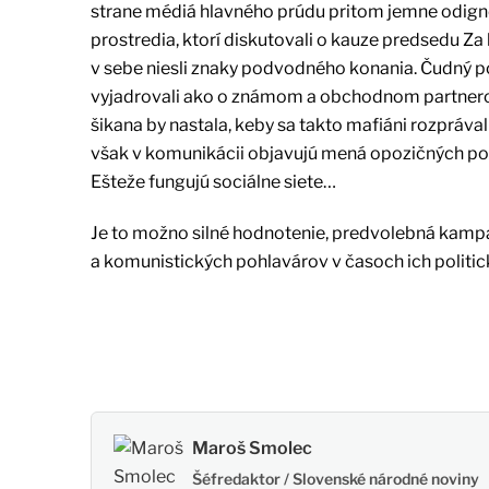
strane médiá hlavného prúdu pritom jemne odign
prostredia, ktorí diskutovali o kauze predsedu Z
v sebe niesli znaky podvodného konania. Čudný p
vyjadrovali ako o známom a obchodnom partnerovi.
šikana by nastala, keby sa takto mafiáni rozprávali
však v komunikácii objavujú mená opozičných polit
Ešteže fungujú sociálne siete…
Je to možno silné hodnotenie, predvolebná kamp
a komunistických pohlavárov v časoch ich politick
Maroš Smolec
Šéfredaktor / Slovenské národné noviny