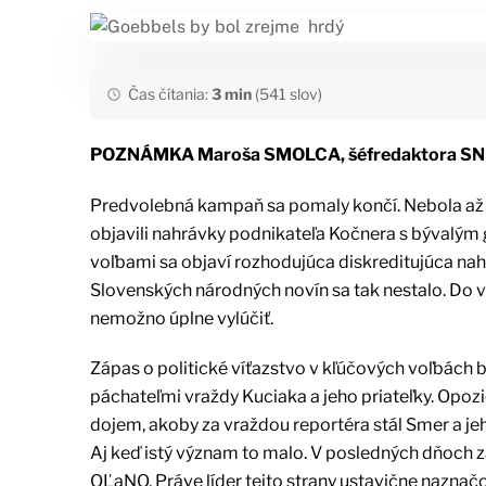
Čas čítania:
3 min
(541 slov)
POZNÁMKA Maroša SMOLCA, šéfredaktora S
Predvolebná kampaň sa pomaly končí. Nebola až 
objavili nahrávky podnikateľa Kočnera s bývalým
voľbami sa objaví rozhodujúca diskreditujúca na
Slovenských národných novín sa tak nestalo. Do v
nemožno úplne vylúčiť.
Zápas o politické víťazstvo v kľúčových voľbá
páchateľmi vraždy Kuciaka a jeho priateľky. Opozič
dojem, akoby za vraždou reportéra stál Smer a jeh
Aj keď istý význam to malo. V posledných dňoch 
OĽaNO. Práve líder tejto strany ustavične naznačo