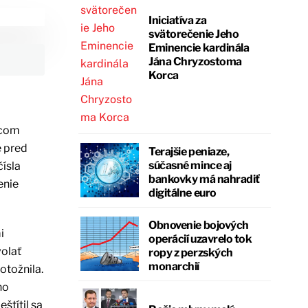
Iniciatíva za
svätorečenie Jeho
Eminencie kardinála
Jána Chryzostoma
Korca
acom
e pred
Terajšie peniaze,
súčasné mince aj
ísla
bankovky má nahradiť
enie
digitálne euro
Obnovenie bojových
i
operácií uzavrelo tok
volať
ropy z perzských
monarchií
otožnila.
ho
štítil sa