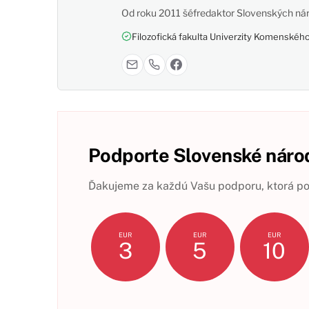
Od roku 2011 šéfredaktor Slovenských nár
Filozofická fakulta Univerzity Komenského,
Podporte Slovenské národ
Ďakujeme za každú Vašu podporu, ktorá pom
EUR
EUR
EUR
3
5
10