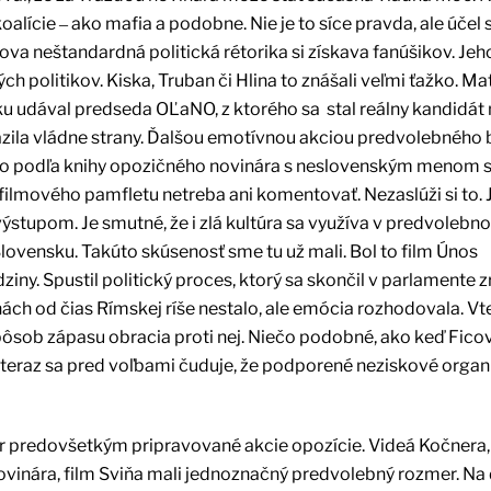
koalície ‒ ako mafia a podobne. Nie je to síce pravda, ale účel 
va neštandardná politická rétorika si získava fanúšikov. Jeh
 politikov. Kiska, Truban či Hlina to znášali veľmi ťažko. M
u udával predseda OĽaNO, z ktorého sa stal reálny kandidát 
azila vládne strany. Ďalšou emotívnou akciou predvolebného 
ého podľa knihy opozičného novinára s neslovenským menom s
ilmového pamfletu netreba ani komentovať. Nezaslúži si to. J
výstupom. Je smutné, že i zlá kultúra sa využíva v predvolebn
lovensku. Takúto skúsenosť sme tu už mali. Bol to film Únos
iny. Spustil politický proces, ktorý sa skončil v parlamente 
ách od čias Rímskej ríše nestalo, ale emócia rozhodovala. V
 spôsob zápasu obracia proti nej. Niečo podobné, ako keď Fico
A teraz sa pred voľbami čuduje, že podporené neziskové organ
tor predovšetkým pripravované akcie opozície. Videá Kočnera,
vinára, film Sviňa mali jednoznačný predvolebný rozmer. Na 