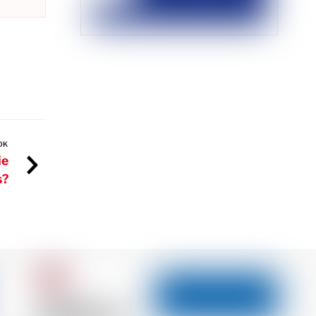
OK
ie
s?