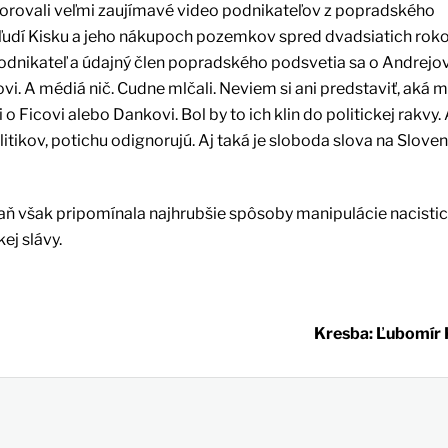
orovali veľmi zaujímavé video podnikateľov z popradského
a ľudí Kisku a jeho nákupoch pozemkov spred dvadsiatich roko
odnikateľ a údajný člen popradského podsvetia sa o Andrejov
 A médiá nič. Cudne mlčali. Neviem si ani predstaviť, aká 
 o Ficovi alebo Dankovi. Bol by to ich klin do politickej rakvy.
ikov, potichu odignorujú. Aj taká je sloboda slova na Sloven
aň však pripomínala najhrubšie spôsoby manipulácie nacisti
ej slávy.
Kresba: Ľubomí