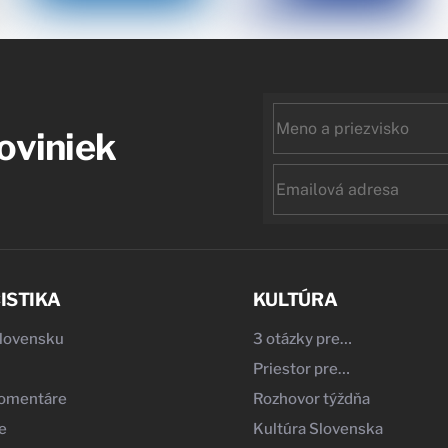
First
noviniek
name
Email
ISTIKA
KULTÚRA
Slovensku
3 otázky pre…
Priestor pre…
komentáre
Rozhovor týždňa
e
Kultúra Slovenska