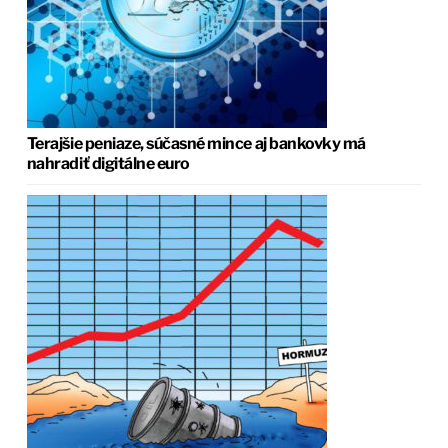
Terajšie peniaze, súčasné mince aj bankovky má
nahradiť digitálne euro