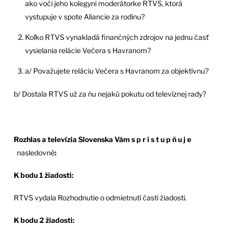
ako voči jeho kolegyni moderátorke RTVS, ktorá
vystupuje v spote Aliancie za rodinu?
Koľko RTVS vynakladá finančných zdrojov na jednu časť
vysielania relácie Večera s Havranom?
a/ Považujete reláciu Večera s Havranom za objektívnu?
b/ Dostala RTVS už za ňu nejakú pokutu od televíznej rady?
Rozhlas a televízia Slovenska Vám
s p r í s t u p ň u j e
nasledovné
:
K bodu 1 žiadosti:
RTVS vydala Rozhodnutie o odmietnutí časti žiadosti.
K bodu 2 žiadosti: