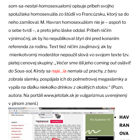
som-sa-nestal-homosexualom)
opisuje príbeh svojho
spolužiaka homosexuála zo štúdií vo Francúzsku, ktorý sa do
neho zamiloval. M. Havran homosexuálom nie je – aspoň to
o sebe tvrdí –, a preto jeho láske odolal. Príbeh ničím
výnimočný, ak by ho nepublikoval štyri dni pred konaním
referenda za rodinu. Text tiež ničím zaujímavý, ak by
mienkotvorný moderátor nepoužil slová vo svojom texte tzv.
piatej cenovej skupiny: „
Večer sme išli jeho coming out osláviť
do Sous-sol, Kirsty sa
naje…la
nemala už prachy, z baru
zobrala slamky, pospájala ich do polmetrovej megaslamky a
vypila na diaľku niekoľko drinkov z okolitých stolov.“
(Pozn.
autora: Na portáli www.jetotak.sk je vulgarizmus uverejnený
v plnom znení.)
HAV
RAN
OVA