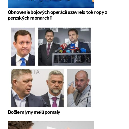
Obnovenie bojových operácií uzavrelo tok ropy z
perzských monarchií
Božie mlyny melú pomaly