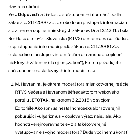
Havrana chráni:
Vec:
Odpoveď
na žiadosť o sprístupnenie informácií podľa
zákona č. 211/2000 Z.z. o slobodnom prístupe k informáciám
a o zmene a doplnení niektorých zákonov. Dňa 12.2.2015 bola
Rozhlasu a televízii Slovenska (RTVS) doručená Vaša Žiadosť
o sprístupnenie informácií podľa zákona č. 211/2000 Z.z.
o slobodnom prístupe k informáciám a o zmene a doplnení
niektorých zákonov (ďalej len „zákon“), ktorou požadujete
sprístupnenie nasledovných informácií – cit.:
M. Havran ml. je okrem moderátora mienkotvornej relácie
RTVS Večera s Havranom šéfredaktorom webového
portálu JETOTAK, na ktorom 3.2.2015 vo svojom
Editoriále Ako som sa nestal homosexuálom zverejnil
poburujúci vulgarizmus – doslova výraz: naje…ala. Ako
hodnotí verejnoprávna televízia takéto verejné
vystupovanie svojho moderátora? Bude voči nemu konať