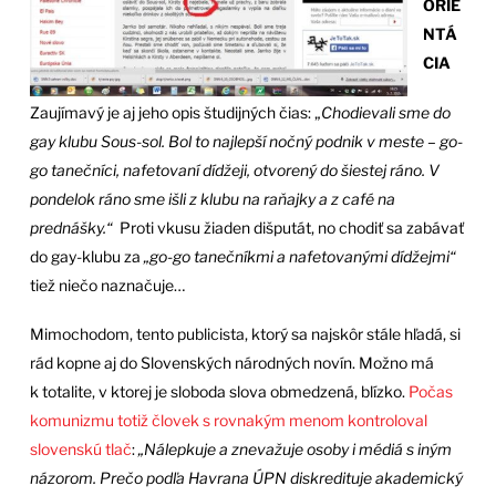
ORIE
NTÁ
CIA
Zaujímavý je aj jeho opis študijných čias: „
Chodievali sme do
gay klubu Sous-sol. Bol to najlepší nočný podnik v meste – go-
go tanečníci, nafetovaní dídžeji, otvorený do šiestej ráno. V
pondelok ráno sme išli z klubu na raňajky a z café na
prednášky.“
Proti vkusu žiaden dišputát, no chodiť sa zabávať
do gay-klubu za
„go-go tanečníkmi a nafetovanými dídžejmi“
tiež niečo naznačuje…
Mimochodom, tento publicista, ktorý sa najskôr stále hľadá, si
rád kopne aj do Slovenských národných novín. Možno má
k totalite, v ktorej je sloboda slova obmedzená, blízko.
Počas
komunizmu totiž človek s rovnakým menom kontroloval
slovenskú tlač
:
„Nálepkuje a znevažuje osoby i médiá s iným
názorom. Prečo podľa Havrana ÚPN diskredituje akademický