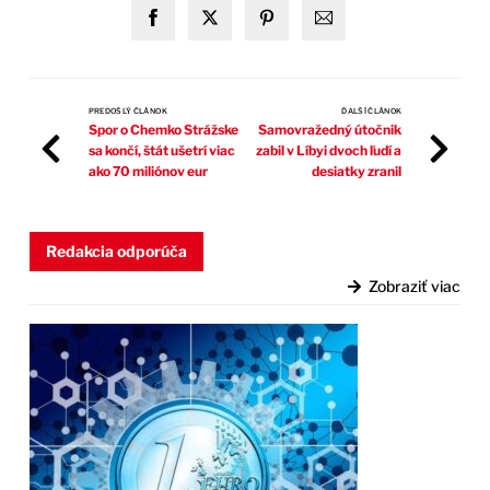
PREDOŠLÝ ČLÁNOK
ĎALŠÍ ČLÁNOK
Spor o Chemko Strážske
Samovražedný útočnik
sa končí, štát ušetrí viac
zabil v Líbyi dvoch ľudí a
ako 70 miliónov eur
desiatky zranil
Redakcia odporúča
Zobraziť viac