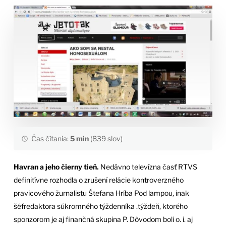
Čas čítania:
5 min
(839 slov)
Havran a jeho čierny tieň.
Nedávno televízna časť RTVS
definitívne rozhodla o zrušení relácie kontroverzného
pravicového žurnalistu Štefana Hríba Pod lampou, inak
šéfredaktora súkromného týždenníka .týždeň, ktorého
sponzorom je aj finančná skupina P. Dôvodom boli o. i. aj