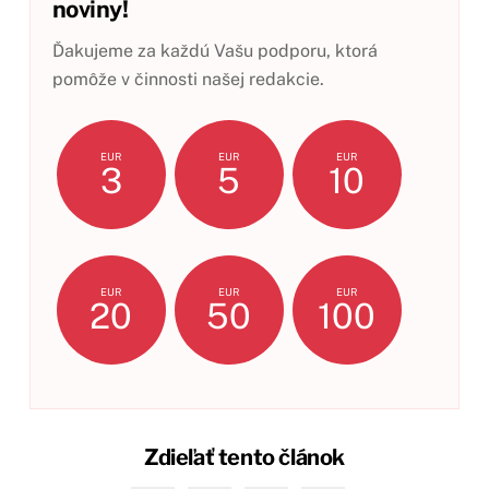
noviny!
Ďakujeme za každú Vašu podporu, ktorá
pomôže v činnosti našej redakcie.
EUR
EUR
EUR
3
5
10
EUR
EUR
EUR
20
50
100
Zdieľať tento článok