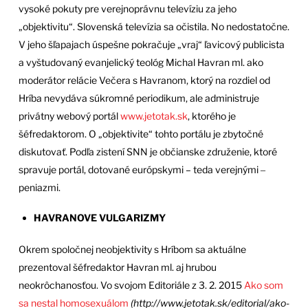
vysoké pokuty pre verejnoprávnu televíziu za jeho
„objektivitu“. Slovenská televízia sa očistila. No nedostatočne.
V jeho šľapajach úspešne pokračuje „vraj“ ľavicový publicista
a vyštudovaný evanjelický teológ Michal Havran ml. ako
moderátor relácie Večera s Havranom, ktorý na rozdiel od
Hríba nevydáva súkromné periodikum, ale administruje
privátny webový portál
www.jetotak.sk
, ktorého je
šéfredaktorom. O „objektivite“ tohto portálu je zbytočné
diskutovať. Podľa zistení SNN je občianske združenie, ktoré
spravuje portál, dotované európskymi – teda verejnými ‒
peniazmi.
HAVRANOVE VULGARIZMY
Okrem spoločnej neobjektivity s Hríbom sa aktuálne
prezentoval šéfredaktor Havran ml. aj hrubou
neokrôchanosťou. Vo svojom Editoriále z 3. 2. 2015
Ako som
sa nestal homosexuálom
(http://www.jetotak.sk/editorial/ako-