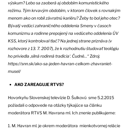
výskum? Lebo sa zaoberá aj obdobím komunistického
režimu. Tým krvavým obdobím, v ktorom človek s rovnakým
menom ako on robil závratnú kariéru? Žeby to bol jeho otec?
Bývalý vedúci zahraničného oddelenia Smeny v časoch
komunizmu a rodinne prepojený na vedúceho oddelenia ÚV
KSS, ktorý kontroloval tlač? Na jednej strane priznáva (v
rozhovore z 13. 7. 2007), že k rozhodnutiu študovať teológiu
ho priviedla ‚silná rodinná tradícia‘. Čudné…“
Zdroj:
https://snn.sk/ako-sa-jeden-havran-celkom-zhavraniet-
musel/
AKO ZAREAGUJE RTVS?
Hovorkyňu Slovenskej televízie D. Šulkovú sme 5.2.2015
požiadali o odpovede na otázky týkajúce sa článku
moderátora RTVS M. Havrana ml. Ich znenie publikujeme:
1. M. Havran ml. je okrem moderátora mienkotvornej relácie