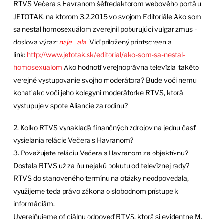
RTVS Večera s Havranom šéfredaktorom webového portálu
JETOTAK, na ktorom 3.2.2015 vo svojom Editoriále Ako som
sa nestal homosexuálom zverejnil poburujúci vulgarizmus –
doslova výraz:
naje…ala
. Viď priložený printscreen a
link:
http://www.jetotak.sk/
editorial/ako-som-sa-nestal-
homosexualom
Ako hodnotí verejnoprávna televízia takéto
verejné vystupovanie svojho moderátora? Bude voči nemu
konať ako voči jeho kolegyni moderátorke RTVS, ktorá
vystupuje v spote Aliancie za rodinu?
2. Koľko RTVS vynakladá finančných zdrojov na jednu časť
vysielania relácie Večera s Havranom?
3. Považujete reláciu Večera s Havranom za objektívnu?
Dostala RTVS už za ňu nejakú pokutu od televíznej rady?
RTVS do stanoveného termínu na otázky neodpovedala,
využijeme teda právo zákona o slobodnom prístupe k
informáciám.
Uverejňujeme oficiálnu odpoveď RTVS, ktorá si evidentne M.