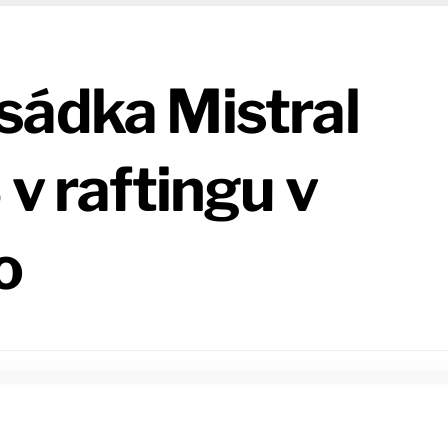
sádka Mistral
 v raftingu v
o