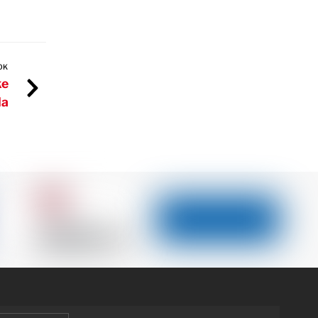
OK
ke
la