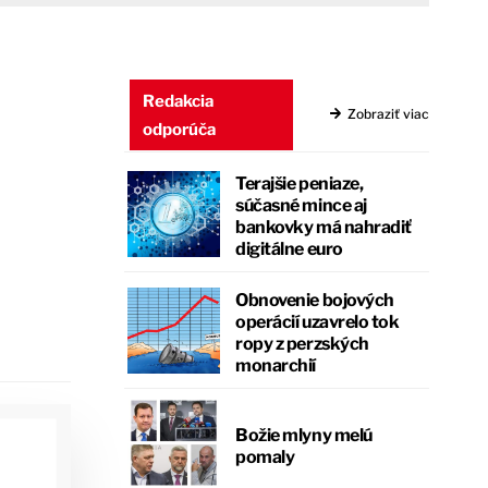
Redakcia
Zobraziť viac
odporúča
Terajšie peniaze,
súčasné mince aj
bankovky má nahradiť
digitálne euro
Obnovenie bojových
operácií uzavrelo tok
ropy z perzských
monarchií
Božie mlyny melú
pomaly