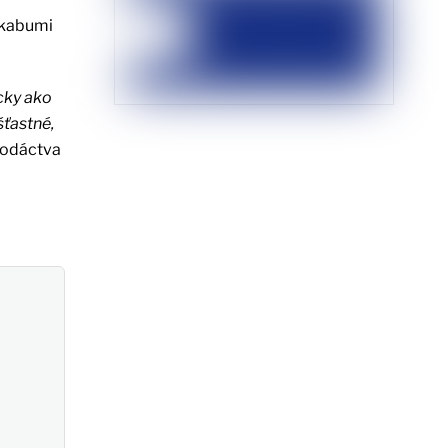
ukabumi
icky ako
šťastné,
vodáctva