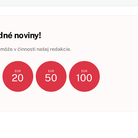
né noviny!
ôže v činnosti našej redakcie.
EUR
EUR
EUR
20
50
100