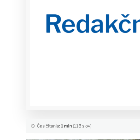
Čas čítania:
1 min
(118 slov)