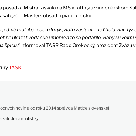
 posádka Mistral získala na MS v raftingu v indonézskom S
v kategórii Masters obsadili piatu priečku.
jediné mali iba jeden dotyk, zlato zaslúžili. Trať bola viac fyz
rebné ukázať vodácke umenie a to sa podarilo. Baby sú veľmi 
a špicu,“
informoval TASR Rado Orokocký, prezident Zväzu 
túry
TASR
odných novín a od roku 2014 správca Matice slovenskej
 katedra žurnalistiky