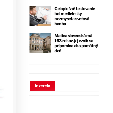
Celoplošné testovanie
bol medicínsky
nezmysel a svetová
hanba
Matica slovenská má
163 rokov, jej vznik sa
pripomína ako pamätný
deň
Inzercia