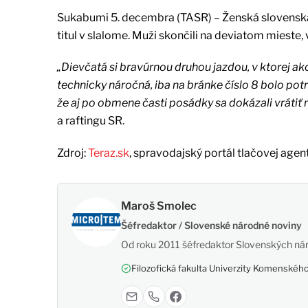
Sukabumi 5. decembra (TASR) – Ženská slovenská
titul v slalome. Muži skončili na deviatom mieste, 
„Dievčatá si bravúrnou druhou jazdou, v ktorej ako 
technicky náročná, iba na bránke číslo 8 bolo pot
že aj po obmene časti posádky sa dokázali vrátiť n
a raftingu SR.
Zdroj:
Teraz.sk
, spravodajský portál tlačovej agen
Maroš Smolec
Šéfredaktor / Slovenské národné noviny
Od roku 2011 šéfredaktor Slovenských nár
Filozofická fakulta Univerzity Komenského,