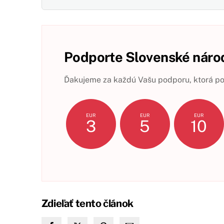
Podporte Slovenské národ
Ďakujeme za každú Vašu podporu, ktorá pom
EUR
EUR
EUR
3
5
10
Zdieľať tento článok