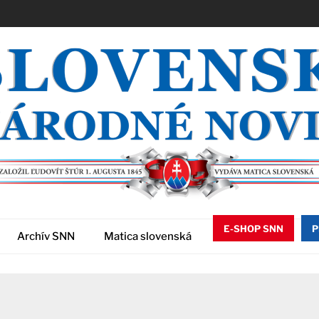
E-SHOP SNN
P
Archív SNN
Matica slovenská