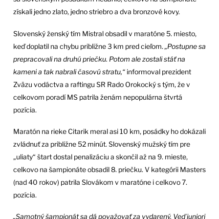
získali jedno zlato, jedno striebro a dva bronzové kovy.
Slovenský ženský tím Mistral obsadil v maratóne 5. miesto,
keď doplatil na chybu približne 3 km pred cieľom.
„Postupne sa
prepracovali na druhú priečku. Potom ale zostali stáť na
kameni a tak nabrali časovú stratu,“
informoval prezident
Zväzu vodáctva a raftingu SR Rado Orokocký s tým, že v
celkovom poradí MS patrila ženám nepopulárna štvrtá
pozícia.
Maratón na rieke Citarik meral asi 10 km, posádky ho dokázali
zvládnuť za približne 52 minút. Slovenský mužský tím pre
„uliaty“ štart dostal penalizáciu a skončil až na 9. mieste,
celkovo na šampionáte obsadil 8. priečku. V kategórii Masters
(nad 40 rokov) patrila Slovákom v maratóne i celkovo 7.
pozícia.
„Samotný šampionát sa dá považovať za vydarený. Veď juniori