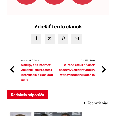
Zdieľať tento článok
PREDOŠLÝ ČLÁNOK
ĎALŠÍ ČLÁNOK
Nákupy cez internet:
V Iráne zatkli 53 osôb
Zákazník musí dostať
podozrivých z prevádzky
informáciu o zložkách
webov podporujúcich IS
ceny
Redakcia odporúča
Zobraziť viac