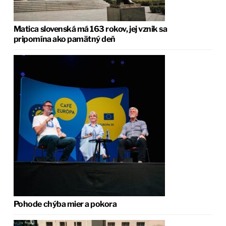
Matica slovenská má 163 rokov, jej vznik sa
pripomína ako pamätný deň
Pohode chýba mier a pokora