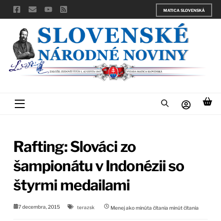
Skip
MATICA SLOVENSKÁ
to
content
Menu
Rafting: Slováci zo
šampionátu v Indonézii so
štyrmi medailami
7 decembra, 2015
terazsk
Menej ako minúta čítania
minút čítania