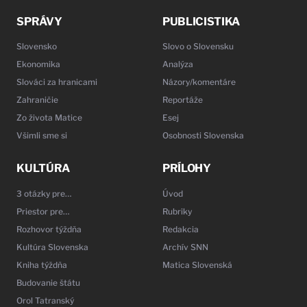
SPRÁVY
PUBLICISTIKA
Slovensko
Slovo o Slovensku
Ekonomika
Analýza
Slováci za hranicami
Názory/komentáre
Zahraničie
Reportáže
Zo života Matice
Esej
Všimli sme si
Osobnosti Slovenska
KULTÚRA
PRÍLOHY
3 otázky pre…
Úvod
Priestor pre…
Rubriky
Rozhovor týždňa
Redakcia
Kultúra Slovenska
Archív SNN
Kniha týždňa
Matica Slovenská
Budovanie štátu
Orol Tatranský