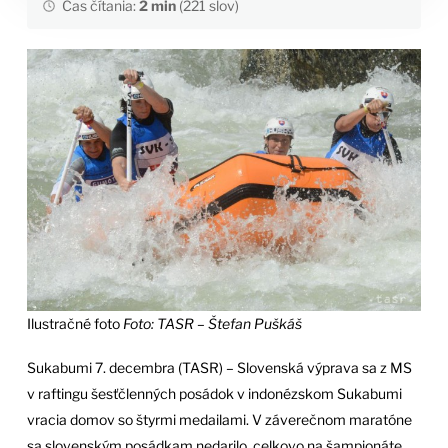
Čas čítania:
2 min
(221 slov)
Ilustračné foto
Foto: TASR – Štefan Puškáš
Sukabumi 7. decembra (TASR) – Slovenská výprava sa z MS
v raftingu šesťčlenných posádok v indonézskom Sukabumi
vracia domov so štyrmi medailami. V záverečnom maratóne
sa slovenským posádkam nedarilo, celkovo na šampionáte