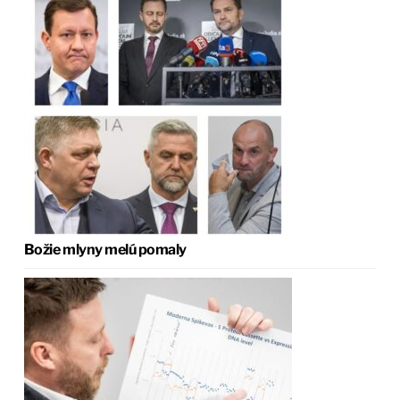
Božie mlyny melú pomaly