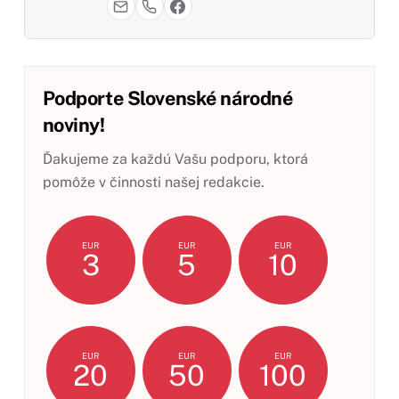
Podporte Slovenské národné
noviny!
Ďakujeme za každú Vašu podporu, ktorá
pomôže v činnosti našej redakcie.
EUR
EUR
EUR
3
5
10
EUR
EUR
EUR
20
50
100