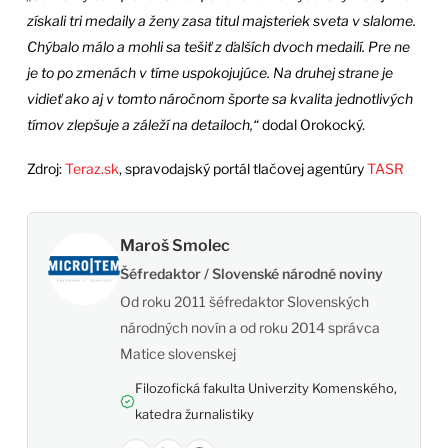
získali tri medaily a ženy zasa titul majsteriek sveta v slalome.
Chýbalo málo a mohli sa tešiť z ďalších dvoch medailí. Pre ne
je to po zmenách v tíme uspokojujúce. Na druhej strane je
vidieť ako aj v tomto náročnom športe sa kvalita jednotlivých
tímov zlepšuje a záleží na detailoch,“
dodal Orokocký.
Zdroj:
Teraz.sk
, spravodajský portál tlačovej agentúry
TASR
Maroš Smolec
Šéfredaktor / Slovenské národné noviny
Od roku 2011 šéfredaktor Slovenských
národných novín a od roku 2014 správca
Matice slovenskej
Filozofická fakulta Univerzity Komenského,
katedra žurnalistiky