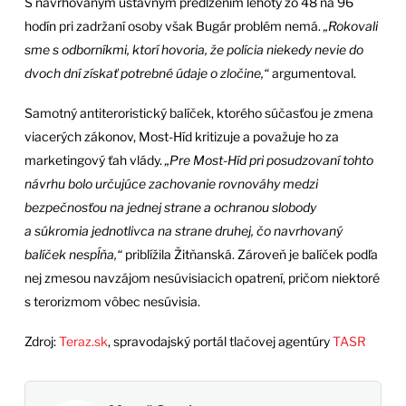
S navrhovaným ústavným predĺžením lehoty zo 48 na 96
hodín pri zadržaní osoby však Bugár problém nemá.
„Rokovali
sme s odborníkmi, ktorí hovoria, že polícia niekedy nevie do
dvoch dní získať potrebné údaje o zločine,“
argumentoval.
Samotný antiteroristický balíček, ktorého súčasťou je zmena
viacerých zákonov, Most-Híd kritizuje a považuje ho za
marketingový ťah vlády.
„Pre Most-Híd pri posudzovaní tohto
návrhu bolo určujúce zachovanie rovnováhy medzi
bezpečnosťou na jednej strane a ochranou slobody
a súkromia jednotlivca na strane druhej, čo navrhovaný
balíček nespĺňa,“
priblížila Žitňanská. Zároveň je balíček podľa
nej zmesou navzájom nesúvisiacich opatrení, pričom niektoré
s terorizmom vôbec nesúvisia.
Zdroj:
Teraz.sk
, spravodajský portál tlačovej agentúry
TASR