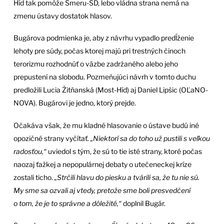
Híd tak pomôže Smeru-SD, lebo vládna strana nemá na
zmenu ústavy dostatok hlasov.
Bugárova podmienka je, aby z návrhu vypadlo predĺženie
lehoty pre súdy, počas ktorej majú pri trestných činoch
terorizmu rozhodnúť o väzbe zadržaného alebo jeho
prepustení na slobodu. Pozmeňujúci návrh v tomto duchu
predložili Lucia Žitňanská (Most-Híd) aj Daniel Lipšic (OĽaNO-
NOVA). Bugárovi je jedno, ktorý prejde.
Očakáva však, že mu kladné hlasovanie o ústave budú iné
opozičné strany vyčítať.
„Niektorí sa do toho už pustili s veľkou
radosťou,“
uviedol s tým, že sú to tie isté strany, ktoré počas
naozaj ťažkej a nepopulárnej debaty o utečeneckej kríze
zostali ticho.
„Strčili hlavu do piesku a tvárili sa, že tu nie sú.
My sme sa ozvali aj vtedy, pretože sme boli presvedčení
o tom, že je to správne a dôležité,“
doplnil Bugár.