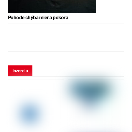
Pohode chýba mier a pokora
Inzercia