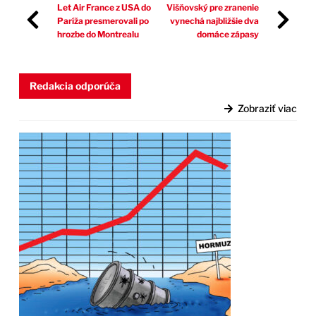
Let Air France z USA do
Višňovský pre zranenie
Paríža presmerovali po
vynechá najbližšie dva
hrozbe do Montrealu
domáce zápasy
Redakcia odporúča
Zobraziť viac