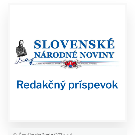
Čas čítania:
2 min
(277 slov)