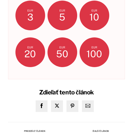
EUR
EUR
EUR
3
5
10
EUR
EUR
EUR
20
50
100
Zdieľať tento článok
PREDOŠLÝ ČLÁNOK
ĎALŠÍ ČLÁNOK