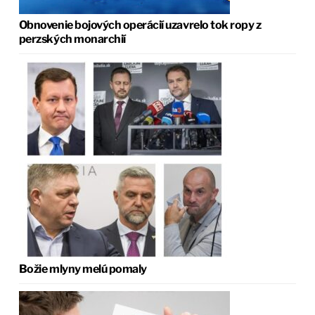
Obnovenie bojových operácií uzavrelo tok ropy z
perzských monarchií
Božie mlyny melú pomaly