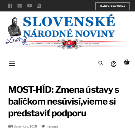
Skip
MATICA SLOVENSKÁ
to
content
Menu
MOST-HÍD: Zmena ústavy s
balíčkom nesúvisí,vieme si
predstaviť podporu
8 decembra, 2015
terazsk