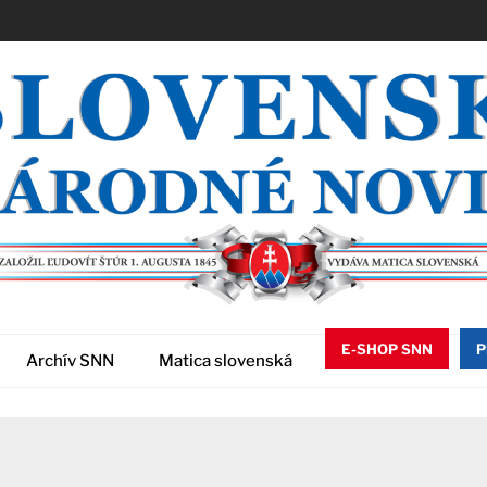
E-SHOP SNN
P
Archív SNN
Matica slovenská