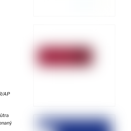
R/AP
útra
menaný