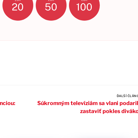
20
50
100
ĎALŠÍ ČLÁN
nciou:
Súkromným televíziám sa vlani podari
zastaviť pokles divák