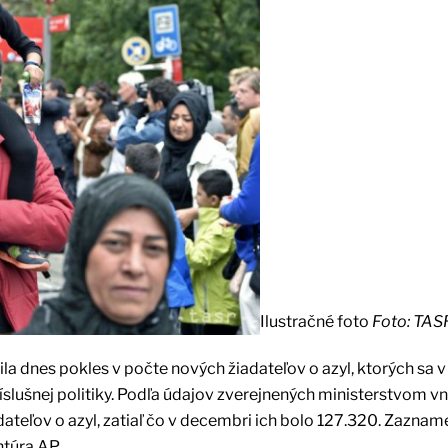
Ilustračné foto
Foto: TAS
la dnes pokles v počte nových žiadateľov o azyl, ktorých sa v
lušnej politiky. Podľa údajov zverejnených ministerstvom vn
dateľov o azyl, zatiaľ čo v decembri ich bolo 127.320. Zazna
túra AP.