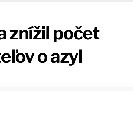
znížil počet
eľov o azyl