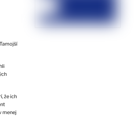
 Tamojší
li
ých
, že ich
ent
ov menej