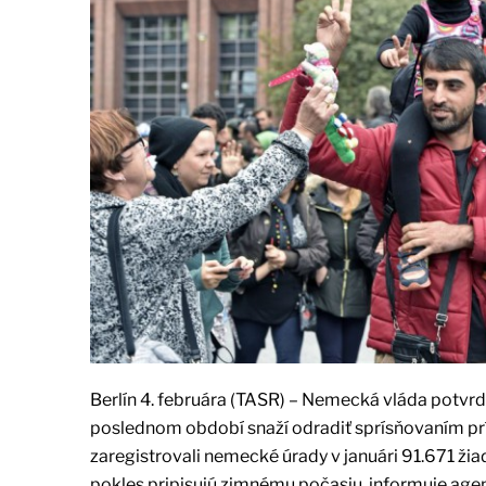
Berlín 4. februára (TASR) – Nemecká vláda potvrdi
poslednom období snaží odradiť sprísňovaním prís
zaregistrovali nemecké úrady v januári 91.671 žia
pokles pripisujú zimnému počasiu, informuje agen