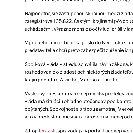
Najpočetnejšie zastúpenou skupinou medzi žiadate
zaregistrovali 35.822. Častými krajinami pôvodu 
uchádzačmi. Výrazne menšie počty ľudí prišli v jan
V priebehu minulého roka prišlo do Nemecka s pri
predstavitelia chcú preto zabezpečiť zníženie ich 
Spolková vláda v stredu schválila návrh zákona, 
rozhodovanie o žiadostiach niektorých žiadateľov 
krajín pôvodu o Alžírsko, Maroko a Tunisko.
Výsledky prieskumu verejnej mienky pre televíznu 
vláda má situáciu ohľadne utečencov pod kontrol
opýtaných. Spokojnosť s prácou samotnej Merkelov
ako v predošlom mesiaci a zároveň najmenej od r
Zdroj:
Teraz.sk
, spravodajský portál tlačovej agen