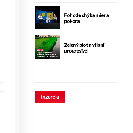
Pohode chýba mier a
pokora
Zelený plot a vtipní
progresívci
Inzercia