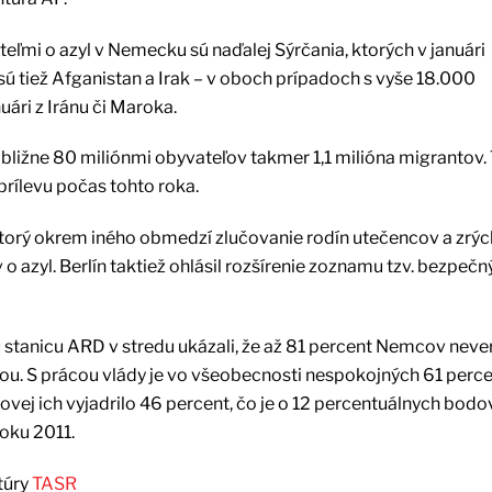
ľmi o azyl v Nemecku sú naďalej Sýrčania, ktorých v januári
sú tiež Afganistan a Irak – v oboch prípadoch s vyše 18.000
uári z Iránu či Maroka.
bližne 80 miliónmi obyvateľov takmer 1,1 milióna migrantov.
prílevu počas tohto roka.
ktorý okrem iného obmedzí zlučovanie rodín utečencov a zrých
o azyl. Berlín taktiež ohlásil rozšírenie zoznamu tzv. bezpečn
stanicu ARD v stredu ukázali, že až 81 percent Nemcov neverí
ou. S prácou vlády je vo všeobecnosti nespokojných 61 perc
ej ich vyjadrilo 46 percent, čo je o 12 percentuálnych bod
oku 2011.
túry
TASR