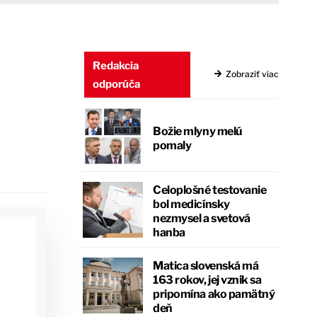
Redakcia
Zobraziť viac
odporúča
Božie mlyny melú
pomaly
Celoplošné testovanie
bol medicínsky
nezmysel a svetová
hanba
Matica slovenská má
163 rokov, jej vznik sa
pripomína ako pamätný
deň