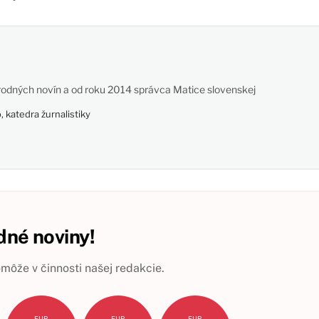
odných novín a od roku 2014 správca Matice slovenskej
 katedra žurnalistiky
né noviny!
ôže v činnosti našej redakcie.
EUR
EUR
EUR