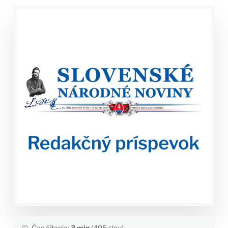
Čas čítania:
3 min
(495 slov)