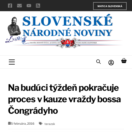
Skip
MATICA SLOVENSKÁ
to
content
Menu
Na budúci týždeň pokračuje
proces v kauze vraždy bossa
Čongrádyho
5 februára, 2016
terazsk