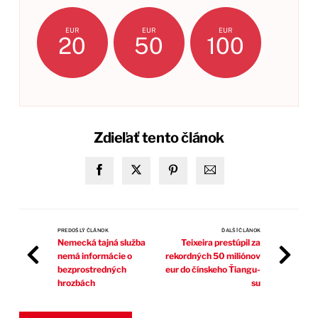
EUR
EUR
EUR
20
50
100
Zdieľať tento článok
PREDOŠLÝ ČLÁNOK
ĎALŠÍ ČLÁNOK
Nemecká tajná služba
Teixeira prestúpil za
nemá informácie o
rekordných 50 miliónov
bezprostredných
eur do čínskeho Ťiangu-
hrozbách
su