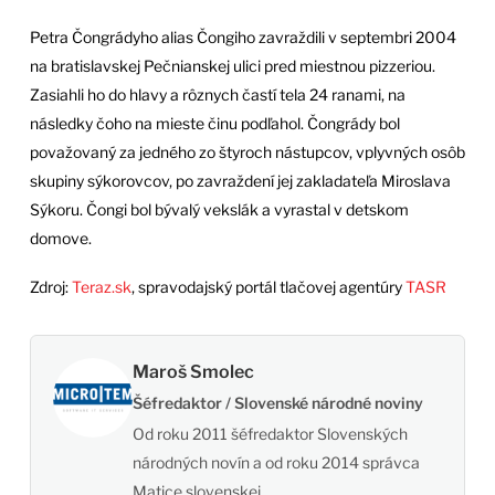
Petra Čongrádyho alias Čongiho zavraždili v septembri 2004
na bratislavskej Pečnianskej ulici pred miestnou pizzeriou.
Zasiahli ho do hlavy a rôznych častí tela 24 ranami, na
následky čoho na mieste činu podľahol. Čongrády bol
považovaný za jedného zo štyroch nástupcov, vplyvných osôb
skupiny sýkorovcov, po zavraždení jej zakladateľa Miroslava
Sýkoru. Čongi bol bývalý vekslák a vyrastal v detskom
domove.
Zdroj:
Teraz.sk
, spravodajský portál tlačovej agentúry
TASR
Maroš Smolec
Šéfredaktor / Slovenské národné noviny
Od roku 2011 šéfredaktor Slovenských
národných novín a od roku 2014 správca
Matice slovenskej