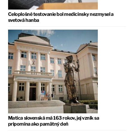
Celoplošné testovanie bol medicínsky nezmysel a
svetová hanba
Matica slovenská má 163 rokov, jej vznik sa
pripomína ako pamätný deň