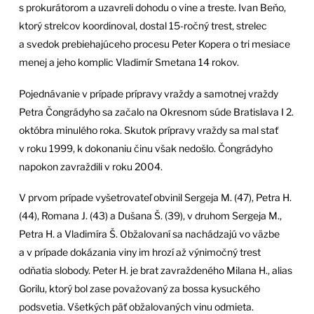
s prokurátorom a uzavreli dohodu o vine a treste. Ivan Beňo,
ktorý strelcov koordinoval, dostal 15-ročný trest, strelec
a svedok prebiehajúceho procesu Peter Kopera o tri mesiace
menej a jeho komplic Vladimír Smetana 14 rokov.
Pojednávanie v prípade prípravy vraždy a samotnej vraždy
Petra Čongrádyho sa začalo na Okresnom súde Bratislava I 2.
októbra minulého roka. Skutok prípravy vraždy sa mal stať
v roku 1999, k dokonaniu činu však nedošlo. Čongrádyho
napokon zavraždili v roku 2004.
V prvom prípade vyšetrovateľ obvinil Sergeja M. (47), Petra H.
(44), Romana J. (43) a Dušana Š. (39), v druhom Sergeja M.,
Petra H. a Vladimíra Š. Obžalovaní sa nachádzajú vo väzbe
a v prípade dokázania viny im hrozí až výnimočný trest
odňatia slobody. Peter H. je brat zavraždeného Milana H., alias
Gorilu, ktorý bol zase považovaný za bossa kysuckého
podsvetia. Všetkých päť obžalovaných vinu odmieta.