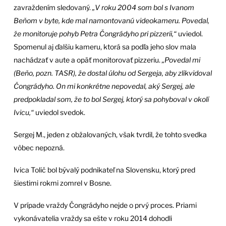
zavraždením sledovaný.
„V roku 2004 som bol s Ivanom
Beňom v byte, kde mal namontovanú videokameru. Povedal,
že monitoruje pohyb Petra Čongrádyho pri pizzerii,“
uviedol.
Spomenul aj ďalšiu kameru, ktorá sa podľa jeho slov mala
nachádzať v aute a opäť monitorovať pizzeriu.
„Povedal mi
(Beňo, pozn. TASR), že dostal úlohu od Sergeja, aby zlikvidoval
Čongrádyho. On mi konkrétne nepovedal, aký Sergej, ale
predpokladal som, že to bol Sergej, ktorý sa pohyboval v okolí
Ivicu,“
uviedol svedok.
Sergej M., jeden z obžalovaných, však tvrdil, že tohto svedka
vôbec nepozná.
Ivica Tolič bol bývalý podnikateľ na Slovensku, ktorý pred
šiestimi rokmi zomrel v Bosne.
V prípade vraždy Čongrádyho nejde o prvý proces. Priami
vykonávatelia vraždy sa ešte v roku 2014 dohodli