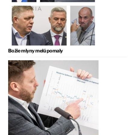
Božie mlyny melú pomaly