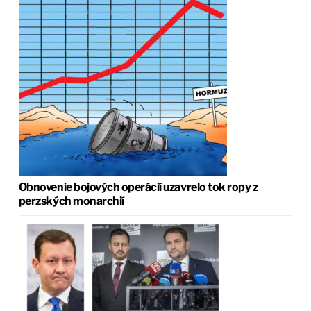
Obnovenie bojových operácií uzavrelo tok ropy z
perzských monarchií