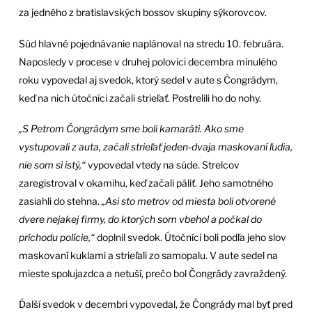
za jedného z bratislavských bossov skupiny sýkorovcov.
Súd hlavné pojednávanie naplánoval na stredu 10. februára.
Naposledy v procese v druhej polovici decembra minulého
roku vypovedal aj svedok, ktorý sedel v aute s Čongrádym,
keď na nich útočníci začali strieľať. Postrelili ho do nohy.
„S Petrom Čongrádym sme boli kamaráti. Ako sme
vystupovali z auta, začali strieľať jeden-dvaja maskovaní ľudia,
nie som si istý,“
vypovedal vtedy na súde. Strelcov
zaregistroval v okamihu, keď začali páliť. Jeho samotného
zasiahli do stehna.
„Asi sto metrov od miesta boli otvorené
dvere nejakej firmy, do ktorých som vbehol a počkal do
príchodu polície,“
doplnil svedok. Útočníci boli podľa jeho slov
maskovaní kuklami a strieľali zo samopalu. V aute sedel na
mieste spolujazdca a netuší, prečo bol Čongrády zavraždený.
Ďalší svedok v decembri vypovedal, že Čongrády mal byť pred