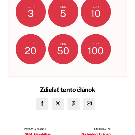
EUR
EUR
EUR
3
5
10
EUR
EUR
EUR
20
50
100
Zdieľať tento článok
PREDOŠLÝ ČLÁNOK
ĎALŠÍ ČLÁNOK
NBA: Ginobili so
Na budúci týždeň