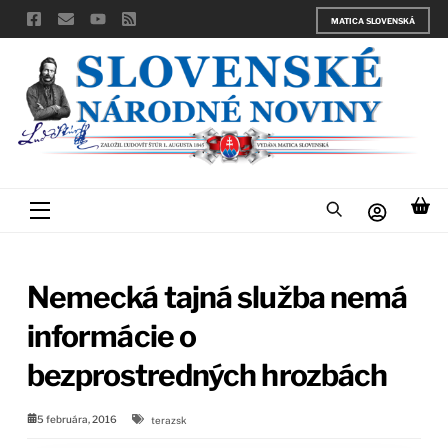
Skip
MATICA SLOVENSKÁ
to
content
Menu
Nemecká tajná služba nemá
informácie o
bezprostredných hrozbách
5 februára, 2016
terazsk