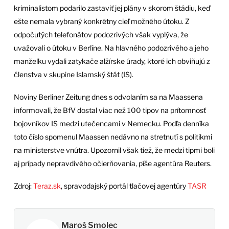
kriminalistom podarilo zastaviť jej plány v skorom štádiu, keď
ešte nemala vybraný konkrétny cieľ možného útoku. Z
odpočutých telefonátov podozrivých však vyplýva, že
uvažovali o útoku v Berlíne. Na hlavného podozrivého a jeho
manželku vydali zatykače alžírske úrady, ktoré ich obviňujú z
členstva v skupine Islamský štát (IS).
Noviny Berliner Zeitung dnes s odvolaním sa na Maassena
informovali, že BfV dostal viac než 100 tipov na prítomnosť
bojovníkov IS medzi utečencami v Nemecku. Podľa denníka
toto číslo spomenul Maassen nedávno na stretnutí s politikmi
na ministerstve vnútra. Upozornil však tiež, že medzi tipmi boli
aj prípady nepravdivého očierňovania, píše agentúra Reuters.
Zdroj:
Teraz.sk
, spravodajský portál tlačovej agentúry
TASR
Maroš Smolec