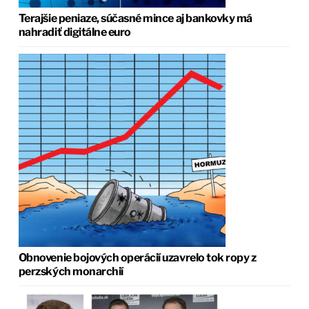
Terajšie peniaze, súčasné mince aj bankovky má
nahradiť digitálne euro
Obnovenie bojových operácií uzavrelo tok ropy z
perzských monarchií