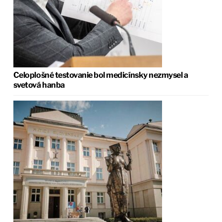
Celoplošné testovanie bol medicínsky nezmysel a
svetová hanba