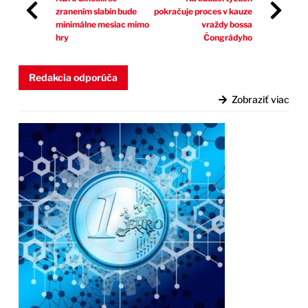
zranením slabín bude
pokračuje proces v kauze
minimálne mesiac mimo
vraždy bossa
hry
Čongrádyho
Redakcia odporúča
Zobraziť viac