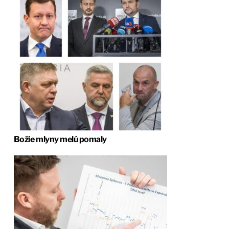
Božie mlyny melú pomaly