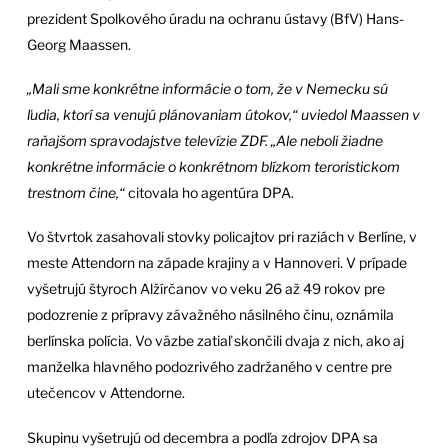
prezident Spolkového úradu na ochranu ústavy (BfV) Hans-
Georg Maassen.
„Mali sme konkrétne informácie o tom, že v Nemecku sú
ľudia, ktorí sa venujú plánovaniam útokov,“ uviedol Maassen v
raňajšom spravodajstve televízie ZDF. „Ale neboli žiadne
konkrétne informácie o konkrétnom blízkom teroristickom
trestnom čine,“
citovala ho agentúra DPA.
Vo štvrtok zasahovali stovky policajtov pri raziách v Berlíne, v
meste Attendorn na západe krajiny a v Hannoveri. V prípade
vyšetrujú štyroch Alžírčanov vo veku 26 až 49 rokov pre
podozrenie z prípravy závažného násilného činu, oznámila
berlínska polícia. Vo väzbe zatiaľ skončili dvaja z nich, ako aj
manželka hlavného podozrivého zadržaného v centre pre
utečencov v Attendorne.
Skupinu vyšetrujú od decembra a podľa zdrojov DPA sa