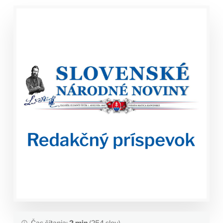
Čas čítania:
2 min
(254 slov)