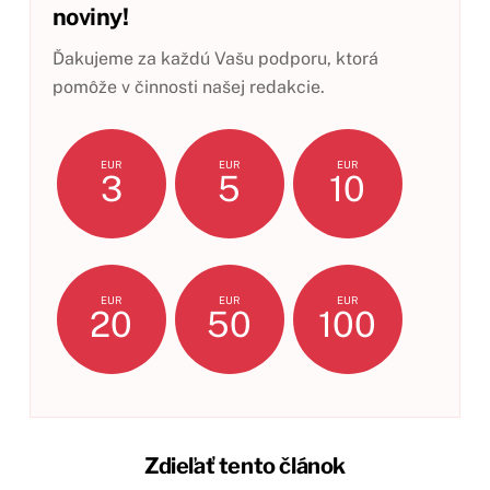
noviny!
Ďakujeme za každú Vašu podporu, ktorá
pomôže v činnosti našej redakcie.
EUR
EUR
EUR
3
5
10
EUR
EUR
EUR
20
50
100
Zdieľať tento článok