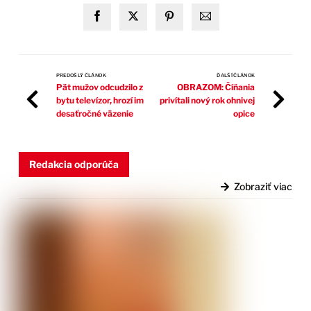
PREDOŠLÝ ČLÁNOK
ĎALŠÍ ČLÁNOK
Pät mužov odcudzilo z
OBRAZOM: Číňania
bytu televízor, hrozí im
privítali nový rok ohnivej
desaťročné väzenie
opice
Redakcia odporúča
Zobraziť viac