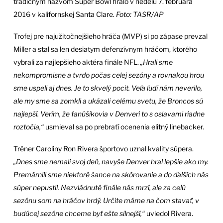
tradičným názvom Super Bowl hralo v nedeľu 7. februára
2016 v kalifornskej Santa Clare.
Foto: TASR/AP
Trofej pre najužitočnejšieho hráča (MVP) si po zápase prevzal
Miller a stal sa len desiatym defenzívnym hráčom, ktorého
vybrali za najlepšieho aktéra finále NFL.
„Hrali sme
nekompromisne a tvrdo počas celej sezóny a rovnakou hrou
sme uspeli aj dnes. Je to skvelý pocit. Veľa ľudí nám neverilo,
ale my sme sa zomkli a ukázali celému svetu, že Broncos sú
najlepší. Verím, že fanúšikovia v Denveri to s oslavami riadne
roztočia,“
usmieval sa po prebratí ocenenia elitný linebacker.
Tréner Caroliny Ron Rivera športovo uznal kvality súpera.
„Dnes sme nemali svoj deň, navyše Denver hral lepšie ako my.
Premárnili sme niektoré šance na skórovanie a do ďalších nás
súper nepustil. Nezvládnuté finále nás mrzí, ale za celú
sezónu som na hráčov hrdý. Určite máme na čom stavať, v
budúcej sezóne chceme byť ešte silnejší,“
uviedol Rivera.