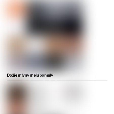
Božie mlyny melú pomaly