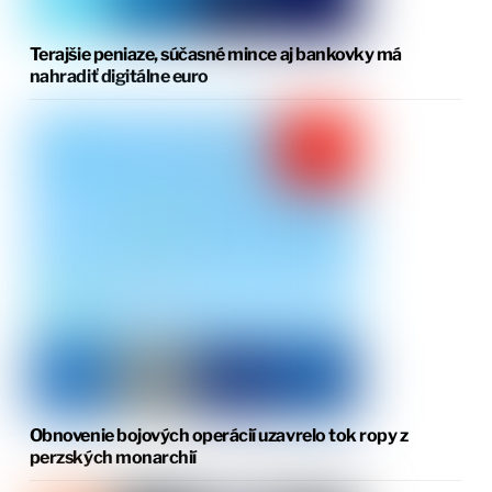
Terajšie peniaze, súčasné mince aj bankovky má
nahradiť digitálne euro
Obnovenie bojových operácií uzavrelo tok ropy z
perzských monarchií