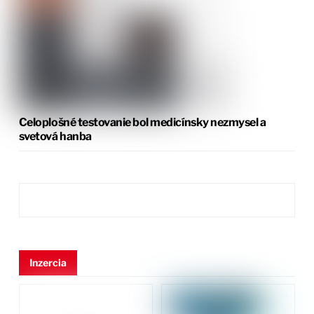
Celoplošné testovanie bol medicínsky nezmysel a
svetová hanba
Inzercia