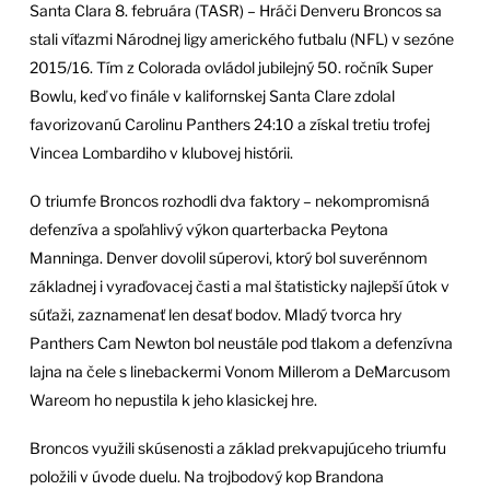
Santa Clara 8. februára (TASR) – Hráči Denveru Broncos sa
stali víťazmi Národnej ligy amerického futbalu (NFL) v sezóne
2015/16. Tím z Colorada ovládol jubilejný 50. ročník Super
Bowlu, keď vo finále v kalifornskej Santa Clare zdolal
favorizovanú Carolinu Panthers 24:10 a získal tretiu trofej
Vincea Lombardiho v klubovej histórii.
O triumfe Broncos rozhodli dva faktory – nekompromisná
defenzíva a spoľahlivý výkon quarterbacka Peytona
Manninga. Denver dovolil súperovi, ktorý bol suverénnom
základnej i vyraďovacej časti a mal štatisticky najlepší útok v
súťaži, zaznamenať len desať bodov. Mladý tvorca hry
Panthers Cam Newton bol neustále pod tlakom a defenzívna
lajna na čele s linebackermi Vonom Millerom a DeMarcusom
Wareom ho nepustila k jeho klasickej hre.
Broncos využili skúsenosti a základ prekvapujúceho triumfu
položili v úvode duelu. Na trojbodový kop Brandona