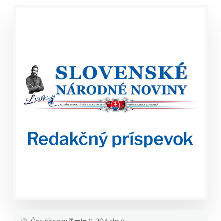
Čas čítania:
7 min
(1,294 slov)