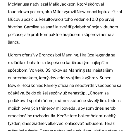
McManusa nadviazal Malik Jackson, ktorý skóroval
touchdown po tom, ako Miller vyrazil Newtonovi loptu a získal
kľúčovú pozíciu. Rezultovalo z toho vedenie 10:0 po prvej
štvrtine. Carolina sa snažila zvrátiť priebeh súboja v druhom
polčase, ale proti kompaktne hrajúcemu súperovi nemala
šancu.
Lídrom ofenzívy Broncos bol Manning. Hrajúca legenda sa
rozlúčila s bohatou a úspešnou kariérou tým najlepším
spôsobom. Vo veku 39 rokov sa Manning stal najstarším
quarterbackom, ktorý doviedol svoj tím k výhre v Super
Bowle. Hoci koniec kariéry oficiálne nepotvrdil, všeobecne sa
očakáva, že do ďalšej sezóny už nenastúpi. „Chcem sa
poďakovať spoluhráčom, máme skutočne skvelý tím. Jeden z
mojich bývalých trénerov mi povedal, aby som dnes nerobil
emocionálne rozhodnutia. Keďže toto bol emóciami nabitý
týždeň, dnes žiadne veľké veci ohlasovať nebudem. Teraz
mám iné priority. Chcem pobozkať svoju ženu, deti a potom so