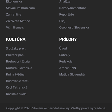
Ekonomika
Analýza
Slováci za hranicami
Názory/komentáre
Zahraničie
Reportáže
Zo života Matice
Esej
Všimli sme si
Osobnosti Slovenska
KULTÚRA
PRÍLOHY
3 otázky pre…
Úvod
Priestor pre…
Rubriky
Rozhovor týždňa
Redakcia
Kultúra Slovenska
Archív SNN
Kniha týždňa
Matica Slovenská
Budovanie štátu
Orol Tatranský
Rodina a škola
Copyright © 2026 Slovenské národné noviny. Všetky práva vyhradené.