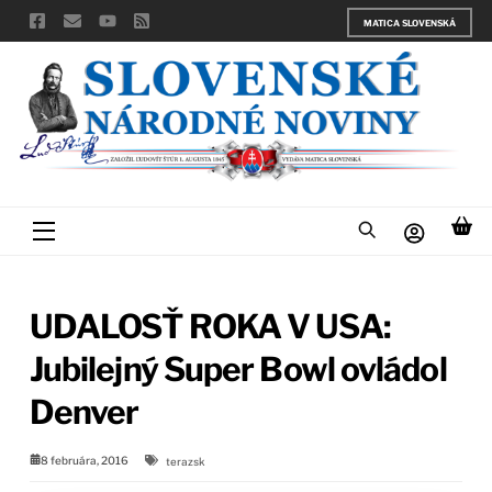
Skip
MATICA SLOVENSKÁ
to
content
Menu
UDALOSŤ ROKA V USA:
Jubilejný Super Bowl ovládol
Denver
8 februára, 2016
terazsk