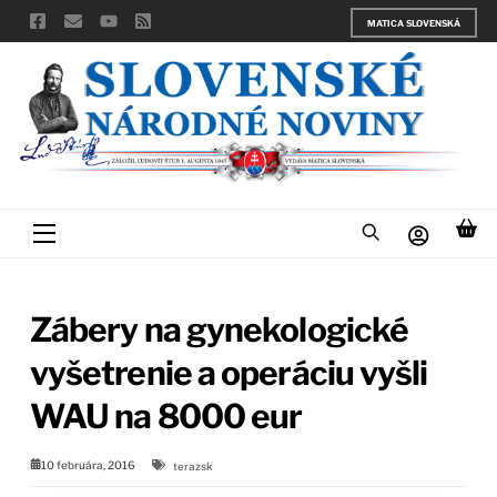
Skip
MATICA SLOVENSKÁ
to
content
Menu
Zábery na gynekologické
vyšetrenie a operáciu vyšli
WAU na 8000 eur
10 februára, 2016
terazsk