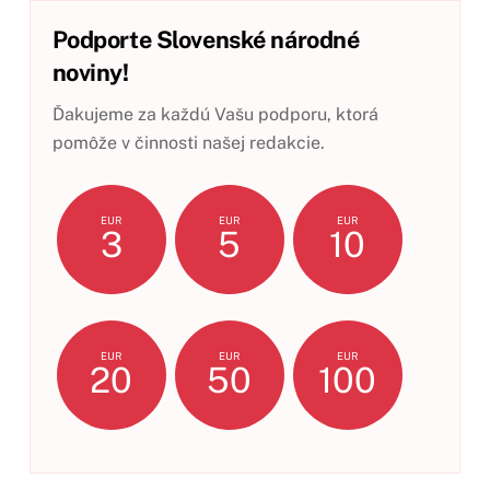
Podporte Slovenské národné
noviny!
Ďakujeme za každú Vašu podporu, ktorá
pomôže v činnosti našej redakcie.
EUR
EUR
EUR
3
5
10
EUR
EUR
EUR
20
50
100