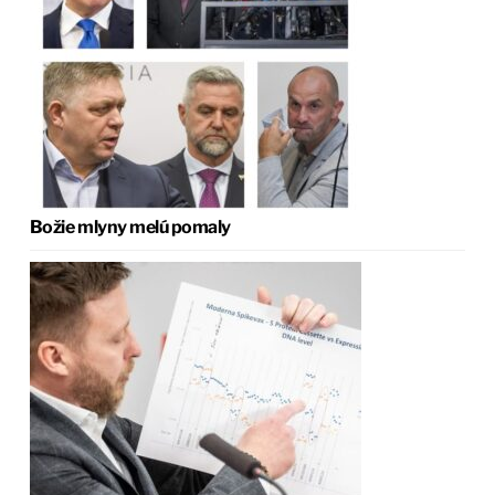
Božie mlyny melú pomaly