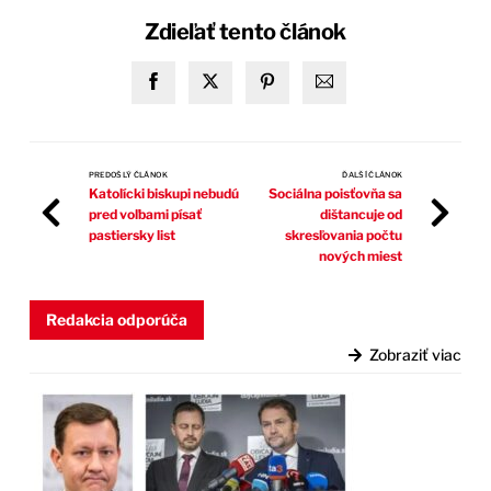
Zdieľať tento článok
PREDOŠLÝ ČLÁNOK
ĎALŠÍ ČLÁNOK
Katolícki biskupi nebudú
Sociálna poisťovňa sa
pred voľbami písať
dištancuje od
pastiersky list
skresľovania počtu
nových miest
Redakcia odporúča
Zobraziť viac