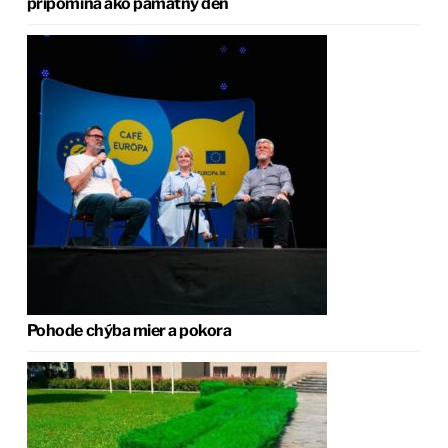
pripomína ako pamätný deň
Pohode chýba mier a pokora