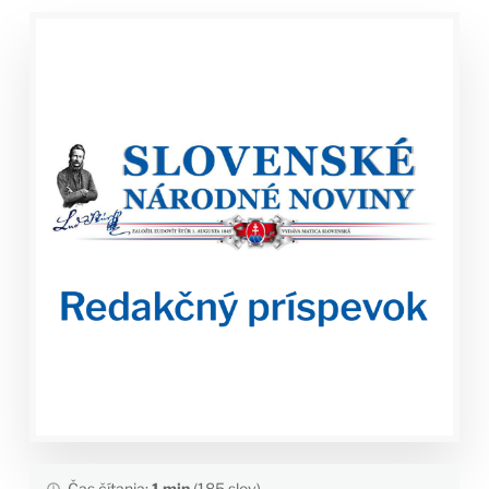
Čas čítania:
1 min
(185 slov)