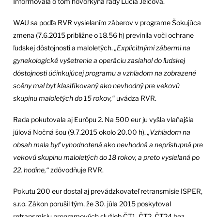
Informovala o tom hovorkyňa rady Lucia Jelčová.
WAU sa podľa RVR vysielaním záberov v programe Šokujúca
zmena (7.6.2015 približne o 18.56 h) previnila voči ochrane
ľudskej dôstojnosti a maloletých.
„Explicitnými zábermi na
gynekologické vyšetrenie a operáciu zasiahol do ľudskej
dôstojnosti účinkujúcej programu a vzhľadom na zobrazené
scény mal byť klasifikovaný ako nevhodný pre vekovú
skupinu maloletých do 15 rokov,“
uvádza RVR.
Rada pokutovala aj Európu 2. Na 500 eur ju vyšla vlaňajšia
júlová Nočná šou (9.7.2015 okolo 20.00 h).
„Vzhľadom na
obsah mala byť vyhodnotená ako nevhodná a neprístupná pre
vekovú skupinu maloletých do 18 rokov, a preto vysielaná po
22. hodine,“
zdôvodňuje RVR.
Pokutu 200 eur dostal aj prevádzkovateľ retransmisie ISPER,
s.r.o. Zákon porušil tým, že 30. júla 2015 poskytoval
retransmisiu programových služieb ČT1, ČT2, ČT24 bez