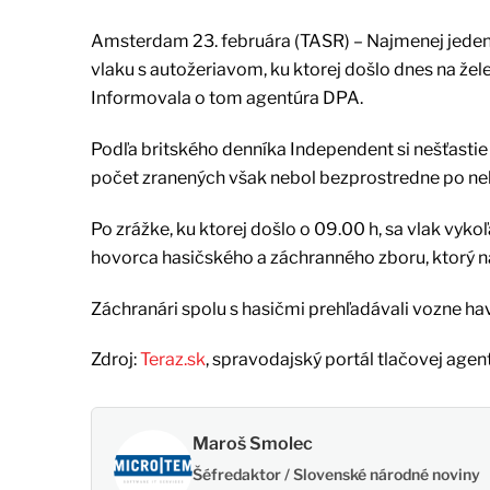
Amsterdam 23. februára (TASR) – Najmenej jeden č
vlaku s autožeriavom, ku ktorej došlo dnes na že
Informovala o tom agentúra DPA.
Podľa britského denníka Independent si nešťastie
počet zranených však nebol bezprostredne po nehod
Po zrážke, ku ktorej došlo o 09.00 h, sa vlak vykoľ
hovorca hasičského a záchranného zboru, ktorý n
Záchranári spolu s hasičmi prehľadávali vozne hava
Zdroj:
Teraz.sk
, spravodajský portál tlačovej agen
Maroš Smolec
Šéfredaktor / Slovenské národné noviny