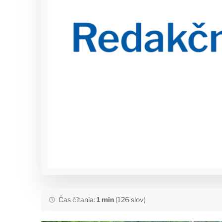
Čas čítania:
1 min
(126 slov)