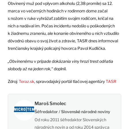
Obvinený muž pod vplyvom alkoholu (2,38 promile) sa 12.
marca vo večerných hodinách v rodinnom dome začal
s nožom v ruke vyhrážať zabitím svojim rodičom, kričal na
nich a nadával im. Počas incidentu nedošlo u poškodených
k žiadnemu zraneniu, ale konanie obvineného u nich vzbudilo
dôvodnú obavu o svoj život a zdravie, TASR dnes informoval
trenčiansky krajský policajný hovorca Pavol Kudlička.
„Obvinenému v prípade dokázania viny hrozí trest odňatia
slobody až na jeden rok,“
doplnil.
Zdroj:
Teraz.sk
, spravodajský portál tlačovej agentúry
TASR
Maroš Smolec
Šéfredaktor / Slovenské národné noviny
Od roku 2011 šéfredaktor Slovenských
národných novín a od roku 2014 správca