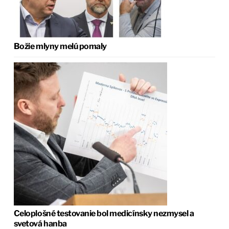
Božie mlyny melú pomaly
Celoplošné testovanie bol medicínsky nezmysel a
svetová hanba