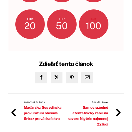
EUR
EUR
EUR
20
50
100
Zdieľať tento článok
PREDOŠLÝ ČLÁNOK
ĎALŠÍ ČLÁNOK
Maďarsko: Segedínska
Samovražedné
prokuratúra obvinila
atentátničky zabili na
Srba z prevádzačstva
severe Nigérie najmenej
22 ľudí