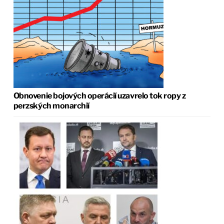
Obnovenie bojových operácií uzavrelo tok ropy z
perzských monarchií