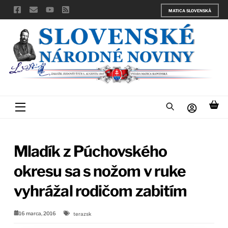
Skip
MATICA SLOVENSKÁ
to
content
Menu
Mladík z Púchovského
okresu sa s nožom v ruke
vyhrážal rodičom zabitím
16 marca, 2016
terazsk