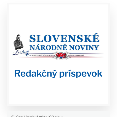
Čas čítania:
1 min
(103 slov)